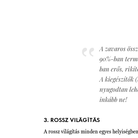
A zavaros össz
90%-ban termés
ban erős, rikí
A kiegészítők 
nyugodtan lehe
inkább ne!
3. ROSSZ VILÁGÍTÁS
A rossz világítás minden egyes helyiségben