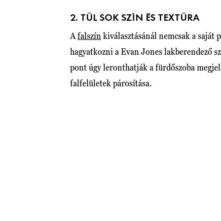
2. TÚL SOK SZÍN ÉS TEXTÚRA
A
falszín
kiválasztásánál nemcsak a saját p
hagyatkozni a Evan Jones lakberendező sze
pont úgy leronthatják a fürdőszoba megje
falfelületek párosítása.