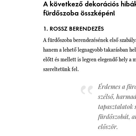
A következő dekorációs hibák
fürdőszoba összképén!
1. ROSSZ BERENDEZÉS
A fürdőszoba berendezésének első szabálya
hanem a lehető legnagyobb takarásban hely
előtt és mellett is legyen elegendő hely a
szereltetünk fel.
Érdemes a fürd
szélső, harmad
tapasztalatok 
fürdőszobát, a
először.