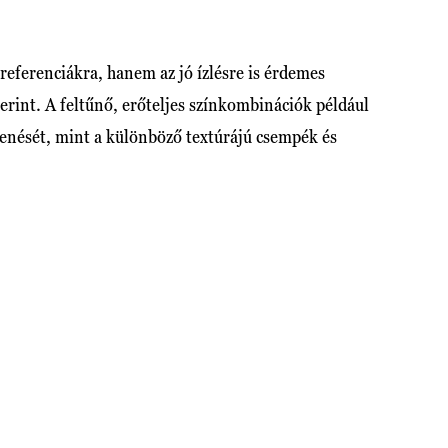
referenciákra, hanem az jó ízlésre is érdemes
rint. A feltűnő, erőteljes színkombinációk például
lenését, mint a különböző textúrájú csempék és