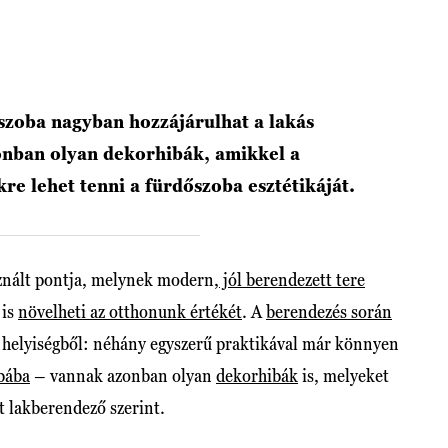
szoba nagyban hozzájárulhat a lakás
onban olyan dekorhibák, amikkel a
kre lehet tenni a fürdőszoba esztétikáját.
sznált pontja, melynek modern,
jól berendezett tere
 is
növelheti az otthonunk értékét
. A
berendezés során
a helyiségből: néhány egyszerű praktikával már könnyen
bába
– vannak azonban olyan
dekorhibák
is, melyeket
t lakberendező szerint.