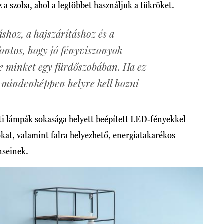
 a szoba, ahol a legtöbbet használjuk a tükröket.
shoz, a hajszárításhoz és a
ontos, hogy jó fényviszonyok
e minket egy fürdőszobában. Ha ez
t mindenképpen helyre kell hozni
i lámpák sokasága helyett beépített LED-fényekkel
kat, valamint falra helyezhető, energiatakarékos
enseinek.