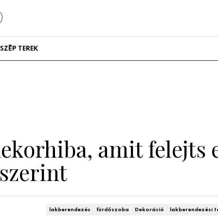
SZÉP TEREK
Szállodák és
vendégházak
Lakások
ekorhiba, amit felejts e
szerint
lakberendezés
fürdőszoba
Dekoráció
lakberendezési 