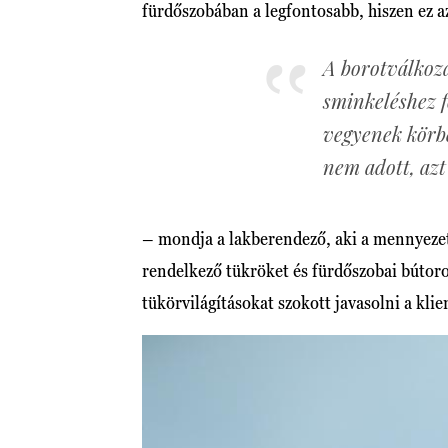
fürdőszobában a legfontosabb, hiszen ez az
A borotválkozá
sminkeléshez f
vegyenek körb
nem adott, az
– mondja a lakberendező, aki a mennyezet
rendelkező tükröket és fürdőszobai bútoro
tükörvilágításokat szokott javasolni a kli