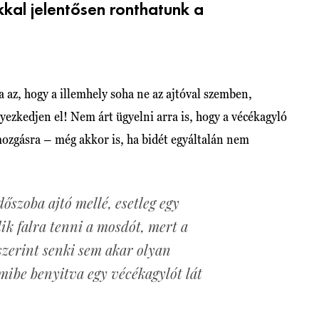
kal jelentősen ronthatunk a
 az, hogy a illemhely soha ne az ajtóval szemben,
ezkedjen el! Nem árt ügyelni arra is, hogy a vécékagyló
 mozgásra – még akkor is, ha bidét egyáltalán nem
őszoba ajtó mellé, esetleg egy
ik falra tenni a mosdót, mert a
szerint senki sem akar olyan
mibe benyitva egy vécékagylót lát