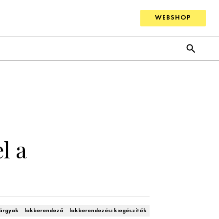
WEBSHOP
l a
tárgyak
lakberendező
lakberendezési kiegészítők