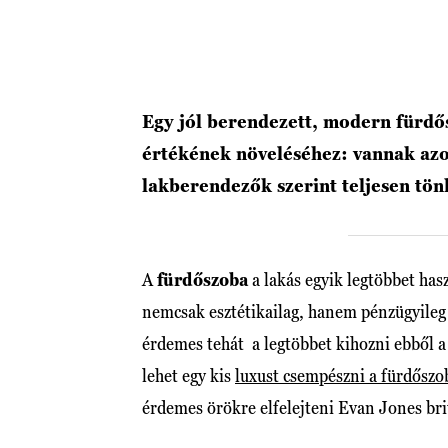
Egy jól berendezett, modern fürdő
értékének növeléséhez: vannak az
lakberendezők szerint teljesen tön
A
fürdőszoba
a lakás egyik legtöbbet ha
nemcsak esztétikailag, hanem pénzügyileg
érdemes tehát a legtöbbet kihozni ebből 
lehet egy kis
luxust csempészni a fürdőszo
érdemes örökre elfelejteni Evan Jones bri