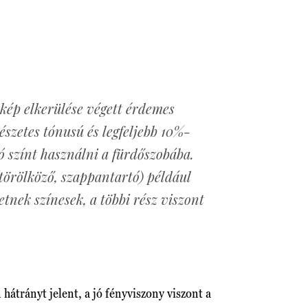
kép elkerülése végett érdemes
zetes tónusú és legfeljebb 10%-
tó színt használni a fürdőszobába.
(törölköző, szappantartó) például
tnek színesek, a többi rész viszont
 hátrányt jelent, a jó fényviszony viszont a