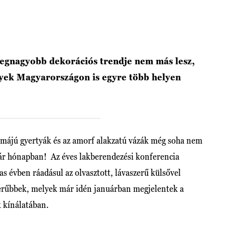
v legnagyobb dekorációs trendje nem más lesz,
lyek Magyarországon is egyre több helyen
ormájú gyertyák és az amorf alakzatú vázák még soha nem
pár hónapban! Az éves lakberendezési konferencia
as évben ráadásul az olvasztott, lávaszerű külsővel
erűbbek, melyek már idén januárban megjelentek a
 kínálatában.