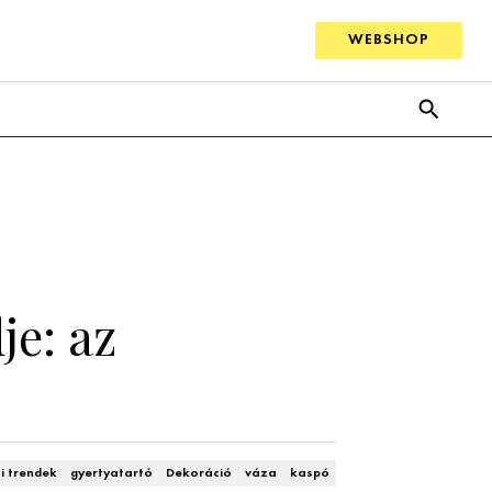
WEBSHOP
je: az
i trendek
gyertyatartó
Dekoráció
váza
kaspó