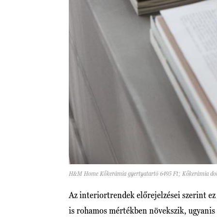
H&M Home Kőkerámia gyertyatartó 6495 Ft; Kőkerámia dobo
Az interiortrendek előrejelzései szerint e
is rohamos mértékben növekszik, ugyanis 