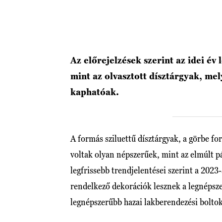
Az előrejelzések szerint az idei é
mint az olvasztott dísztárgyak, me
kaphatóak.
A formás sziluettű dísztárgyak, a görbe f
voltak olyan népszerűek, mint az elmúlt 
legfrissebb trendjelentései szerint a 2023-
rendelkező dekorációk lesznek a legnépsz
legnépszerűbb hazai lakberendezési boltok