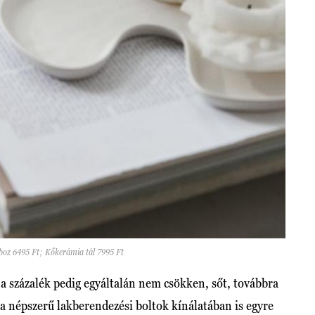
z 6495 Ft; Kőkerámia tál 7995 Ft
z a százalék pedig egyáltalán nem csökken, sőt, továbbra
a népszerű lakberendezési boltok kínálatában is egyre