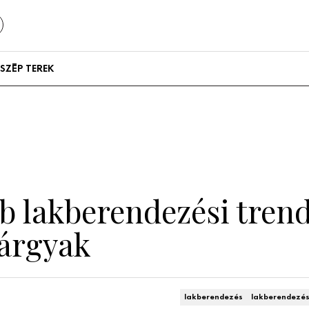
SZÉP TEREK
Szállodák és
vendégházak
Lakások
b lakberendezési trend
tárgyak
lakberendezés
lakberendezés