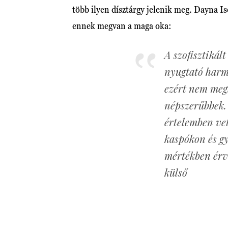
több ilyen dísztárgy jelenik meg. Dayna 
ennek megvan a maga oka:
A szofisztikált
nyugtató harmó
ezért nem megl
népszerűbbek
értelemben ve
kaspókon és gy
mértékben érvé
külső