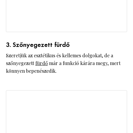
3. Szőnyegezett fürdő
Szeretjük az esztétikus és kellemes dolgokat, de a
szőnyegezett
fürdő
már a funkció kárára megy, mert
könnyen bepenészedik.