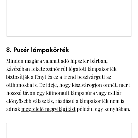
8. Pucér lámpakörték
Minden magára valamit adó hipszter bárban,
kávézóban fekete zsinórról lógatott lámpakörték
biztosítják a fényt és ez a trend beszivárgott az
otthonokba is. De ideje, hogy kiszivárogjon onnét, mert
hosszú távon egy kifinomult lámpabúra vagy csillár
előnyösebb választás, ráadásul a lámpakörték nem is
adnak
megfelelő megvilágítást
például egy konyhában.