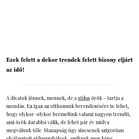
Ezek felett a dekor trendek felett bizony eljárt
az idő!
A divatok jönnek, mennek, de a
stílus
örök - tartja a
mondás. Ez igaz az otthonunk berendezésére is: lehet,
hogy olykor–olykor beemelünk valami nagyon trendit,
ami örök darabbá válik, de lehet pár év múlva
megválunk tőle. Manapság úgy sincsenek szigorúan
elválasztott stílusszabályok, amiknek meg kéne