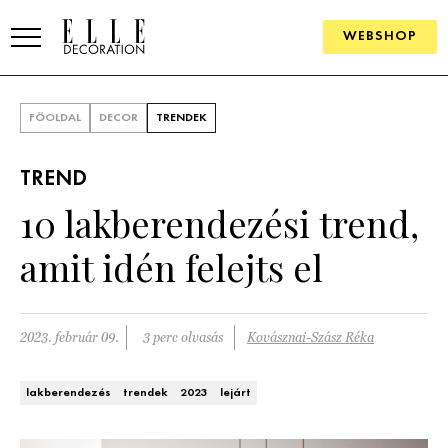
WEBSHOP
ELLE.HU
FŐOLDAL
DECOR
TRENDEK
HÍREK
TREND
TRENDEK
10 lakberendezési trend,
SZOBÁK
amit idén felejts el
Konyha
ÖTLETEK
Fürdőszoba
SZÉP TEREK
2023. február 09.
3 perc olvasás
Kovásznai-Szász Réka
Nappali
Szállodák és vendégházak
WEBSHOP
lakberendezés
trendek
2023
lejárt
Hálószoba
Lakások