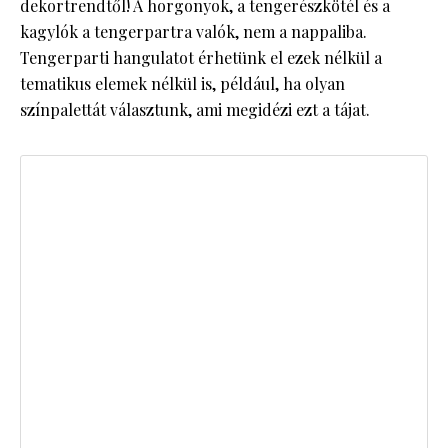
dekortrendtől! A horgonyok, a tengerészkötél és a
kagylók a tengerpartra valók, nem a nappaliba.
Tengerparti hangulatot érhetünk el ezek nélkül a
tematikus elemek nélkül is, például, ha olyan
színpalettát választunk, ami megidézi ezt a tájat.