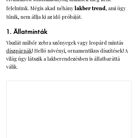
felelnünk. Mégis akad néhány
lakber trend
, ami úgy
tűnik, nem állja ki az idő próbáját.
1. Állatminták
Viszlát műbőr zebra szőnyegek vagy leopárd mintás
díszpárnák
! Helló növényi, ornamentikus díszítések! A
világ úgy látszik a lakberendezésben is állatbaráttá
válik.