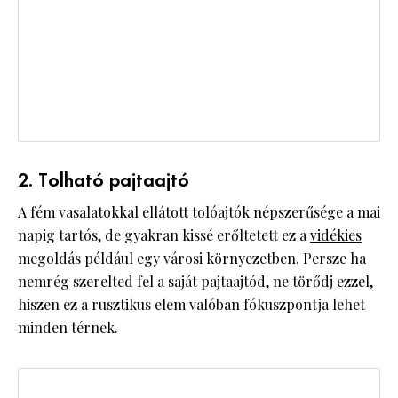
2. Tolható pajtaajtó
A fém vasalatokkal ellátott tolóajtók népszerűsége a mai
napig tartós, de gyakran kissé erőltetett ez a
vidékies
megoldás például egy városi környezetben. Persze ha
nemrég szerelted fel a saját pajtaajtód, ne törődj ezzel,
hiszen ez a rusztikus elem valóban fókuszpontja lehet
minden térnek.