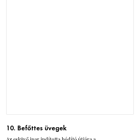
10. Befőttes üvegek
Az esküvő ipar indította hódító útjára a