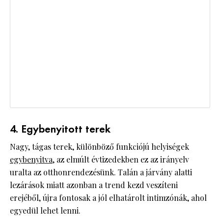
4. Egybenyitott terek
Nagy, tágas terek, különböző funkciójú helyiségek
egybenyitva
, az elmúlt évtizedekben ez az irányelv
uralta az otthonrendezésünk. Talán a járvány alatti
lezárások miatt azonban a trend kezd veszíteni
erejéből, újra fontosak a jól elhatárolt intimzónák, ahol
egyedül lehet lenni.