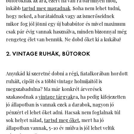
bútoroknak az ára, ezért ha van rá bármilyen mód,
inkább
tartsd meg magadnak
. Soha nem lehet tudni,
hogy neked, a barátaidnak vagy az ismerőseidnek
mikor fog jól jönni egy új bababútor és mivel maximum
csak pár évig vannak használva, minden bizonnyal még
rengeteg élet van bennük. Ne dobd őket ki a kukába!
2. VINTAGE RUHÁK, BÚTOROK
Anyukád ki szeretné dobni a régi, fiatalkorában hordott
ruháit, cipőit és a többi vintage holmijaitól is
megszabadulna? Ma már konkrét árverések
szakasodnak a
vintage tárgyak
ra, ha pedig kifejezetten
jó állapotban is vannak ezek a darabok, nagyon jó
pénzért el lehet őket adni. Hacsak nem foglalnak túl
sok helyet nálad,
tartsd meg őket
, mert ha jó
állapotban vannak, 5-10 év múlva is jól lehet velük