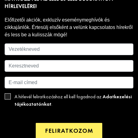
HÍRLEVELÉRE!
Előfizetői akciók, exkluzív eseménymeghívók és
cikkajánlók. Értesülj elsőként a velünk kapcsolatos hírekről
és less be a kulisszák mögé!
Adatkezelési
A hírlevél feliratkozáshoz ell kell fogadnod az
tájékoztatónkat
.
FELIRATKOZOM