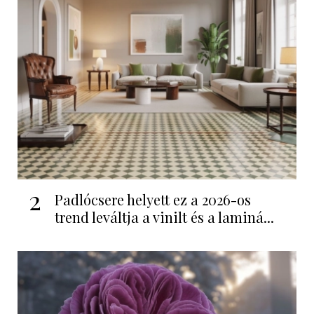
2
Padlócsere helyett ez a 2026-os
trend leváltja a vinilt és a laminá...