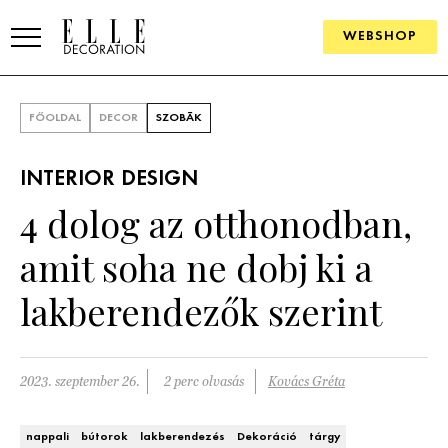
WEBSHOP
ELLE.HU
FŐOLDAL
DECOR
SZOBÁK
HÍREK
INTERIOR DESIGN
TRENDEK
4 dolog az otthonodban,
SZOBÁK
amit soha ne dobj ki a
Konyha
ÖTLETEK
lakberendezők szerint
Fürdőszoba
SZÉP TEREK
Nappali
Szállodák és vendégházak
2023. szeptember 26.
2 perc olvasás
Kovács Gréta
WEBSHOP
Hálószoba
Lakások
nappali
bútorok
lakberendezés
Dekoráció
tárgy