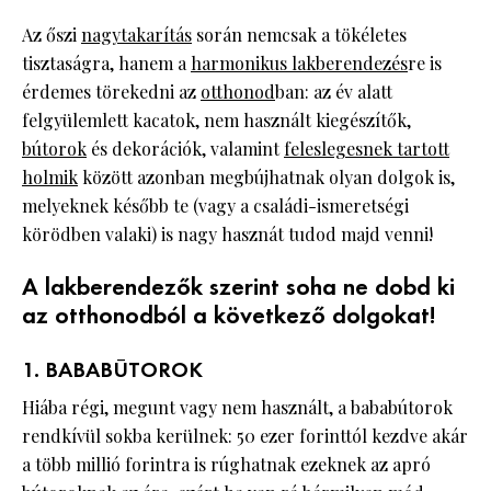
Az őszi
nagytakarítás
során nemcsak a tökéletes
tisztaságra, hanem a
harmonikus lakberendezés
re is
érdemes törekedni az
otthonod
ban: az év alatt
felgyülemlett kacatok, nem használt kiegészítők,
bútorok
és dekorációk, valamint
feleslegesnek tartott
holmik
között azonban megbújhatnak olyan dolgok is,
melyeknek később te (vagy a családi-ismeretségi
körödben valaki) is nagy hasznát tudod majd venni!
A lakberendezők szerint soha ne dobd ki
az otthonodból a következő dolgokat!
1. BABABÚTOROK
Hiába régi, megunt vagy nem használt, a bababútorok
rendkívül sokba kerülnek: 50 ezer forinttól kezdve akár
a több millió forintra is rúghatnak ezeknek az apró