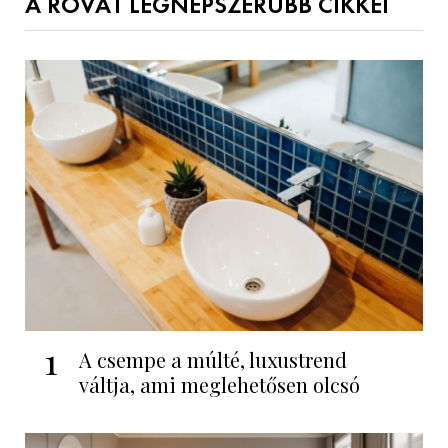
A ROVAT LEGNÉPSZERŰBB CIKKEI
1
A csempe a múlté, luxustrend
váltja, ami meglehetősen olcsó