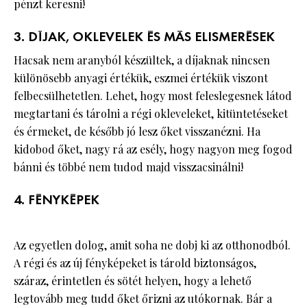
pénzt keresni!
3. DÍJAK, OKLEVELEK ÉS MÁS ELISMERÉSEK
Hacsak nem aranyból készültek, a díjaknak nincsen
különösebb anyagi értékük, eszmei értékük viszont
felbecsülhetetlen. Lehet, hogy most feleslegesnek látod
megtartani és tárolni a régi okleveleket, kitüntetéseket
és érmeket, de később jó lesz őket visszanézni. Ha
kidobod őket, nagy rá az esély, hogy nagyon meg fogod
bánni és többé nem tudod majd visszacsinálni!
4. FÉNYKÉPEK
Az egyetlen dolog, amit soha ne dobj ki az otthonodból.
A régi és az új fényképeket is tárold biztonságos,
száraz, érintetlen és sötét helyen, hogy a lehető
legtovább meg tudd őket őrizni az utókornak. Bár a