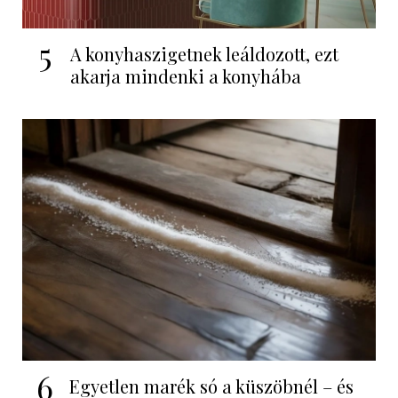
5
A konyhaszigetnek leáldozott, ezt
akarja mindenki a konyhába
6
Egyetlen marék só a küszöbnél – és