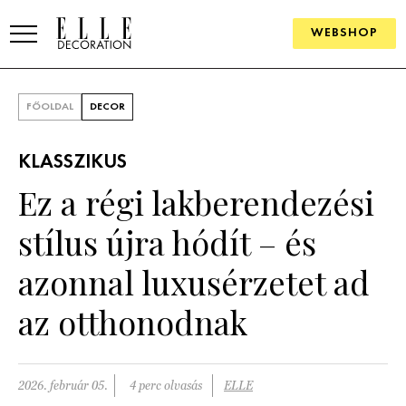
WEBSHOP
ELLE.HU
FŐOLDAL
DECOR
HÍREK
KLASSZIKUS
TRENDEK
Ez a régi lakberendezési
SZOBÁK
stílus újra hódít – és
Konyha
ÖTLETEK
azonnal luxusérzetet ad
Fürdőszoba
SZÉP TEREK
az otthonodnak
Nappali
Szállodák és vendégházak
WEBSHOP
Hálószoba
Lakások
2026. február 05.
4 perc olvasás
ELLE