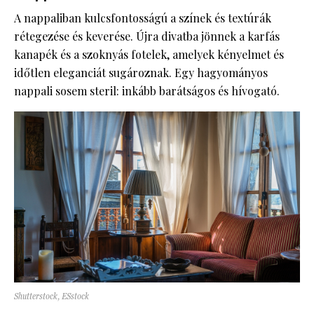
A nappaliban kulcsfontosságú a színek és textúrák
rétegezése és keverése. Újra divatba jönnek a karfás
kanapék és a szoknyás fotelek, amelyek kényelmet és
időtlen eleganciát sugároznak. Egy hagyományos
nappali sosem steril: inkább barátságos és hívogató.
Shutterstock, ESstock