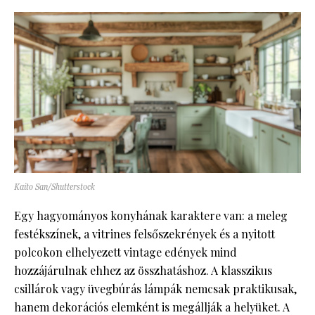
Kaito San/Shutterstock
Egy hagyományos konyhának karaktere van: a meleg
festékszínek, a vitrines felsőszekrények és a nyitott
polcokon elhelyezett vintage edények mind
hozzájárulnak ehhez az összhatáshoz. A klasszikus
csillárok vagy üvegbúrás lámpák nemcsak praktikusak,
hanem dekorációs elemként is megállják a helyüket. A