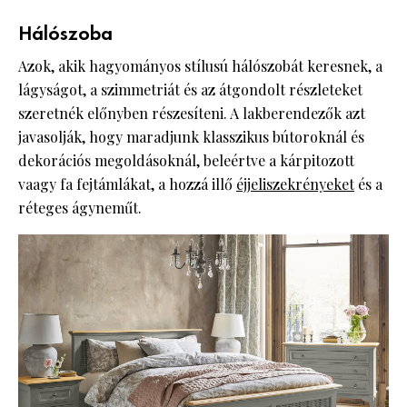
Hálószoba
Azok, akik hagyományos stílusú hálószobát keresnek, a
lágyságot, a szimmetriát és az átgondolt részleteket
szeretnék előnyben részesíteni. A lakberendezők azt
javasolják, hogy maradjunk klasszikus bútoroknál és
dekorációs megoldásoknál, beleértve a kárpitozott
vaagy fa fejtámlákat, a hozzá illő
éjjeliszekrényeket
és a
réteges ágyneműt.