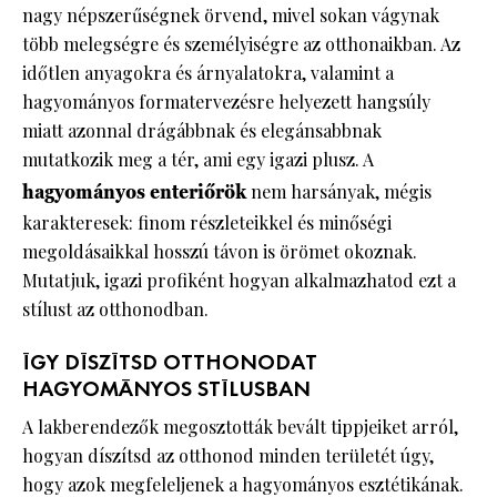
nagy népszerűségnek örvend, mivel sokan vágynak
több melegségre és személyiségre az otthonaikban. Az
időtlen anyagokra és árnyalatokra, valamint a
hagyományos formatervezésre helyezett hangsúly
miatt azonnal drágábbnak és elegánsabbnak
mutatkozik meg a tér, ami egy igazi plusz. A
hagyományos enteriőrök
nem harsányak, mégis
karakteresek: finom részleteikkel és minőségi
megoldásaikkal hosszú távon is örömet okoznak.
Mutatjuk, igazi profiként hogyan alkalmazhatod ezt a
stílust az otthonodban.
ÍGY DÍSZÍTSD OTTHONODAT
HAGYOMÁNYOS STÍLUSBAN
A lakberendezők megosztották bevált tippjeiket arról,
hogyan díszítsd az otthonod minden területét úgy,
hogy azok megfeleljenek a hagyományos esztétikának.