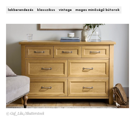
Kert és terasz
HÍRLEVÉL
lakberendezés
klasszikus
vintage
magas minőségű bútorok
© Gaf_Lila,/Shutterstock