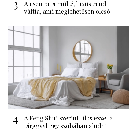
3
A csempe a múlté, luxustrend
váltja, ami meglehetősen olcsó
4
A Feng Shui szerint tilos ezzel a
tárggyal egy szobában aludni