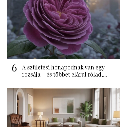
6
A születési hónapodnak van egy
rózsája – és többet elárul rólad,...