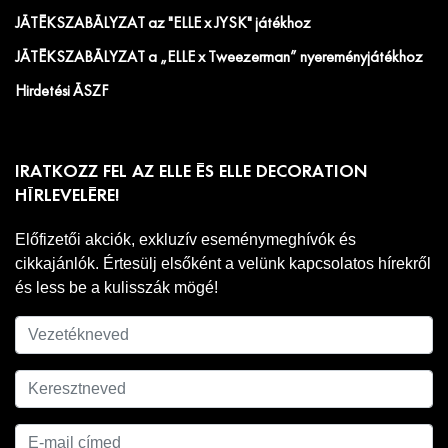
JÁTÉKSZABÁLYZAT az "ELLE x JYSK" játékhoz
JÁTÉKSZABÁLYZAT a „ELLE x Tweezerman” nyereményjátékhoz
Hirdetési ÁSZF
IRATKOZZ FEL AZ ELLE ÉS ELLE DECORATION
HÍRLEVELÉRE!
Előfizetői akciók, exkluzív eseménymeghívók és
cikkajánlók. Értesülj elsőként a velünk kapcsolatos hírekről
és less be a kulisszák mögé!