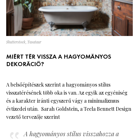
Shutterstock, Tasataur
MIÉRT TÉR VISSZA A HAGYOMÁNYOS
DEKORÁCIÓ?
A belsőépítészek szerint a hagyományos stílus
visszatérésének több oka is van. Az egyik az egyéniség
és a karakter iránti egyszerű vágy a minimalizmus
évtizedei után. Sarah Goldstein, a Teela Bennett Design
vezető tervezője szerint
A hagyományos stílus visszahozza a