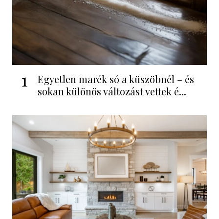
1
Egyetlen marék só a küszöbnél – és
sokan különös változást vettek é...