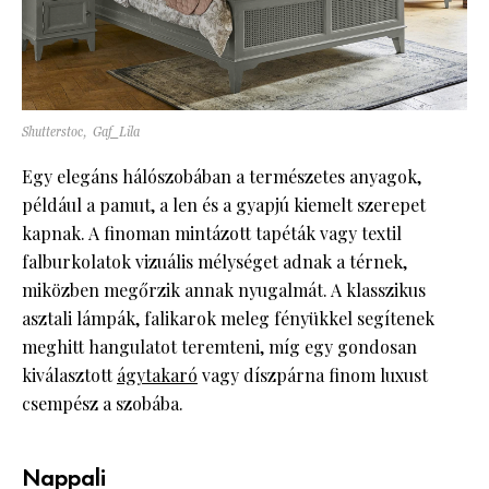
Shutterstoc, Gaf_Lila
Egy elegáns hálószobában a természetes anyagok,
például a pamut, a len és a gyapjú kiemelt szerepet
kapnak. A finoman mintázott tapéták vagy textil
falburkolatok vizuális mélységet adnak a térnek,
miközben megőrzik annak nyugalmát. A klasszikus
asztali lámpák, falikarok meleg fényükkel segítenek
meghitt hangulatot teremteni, míg egy gondosan
kiválasztott
ágytakaró
vagy díszpárna finom luxust
csempész a szobába.
Nappali