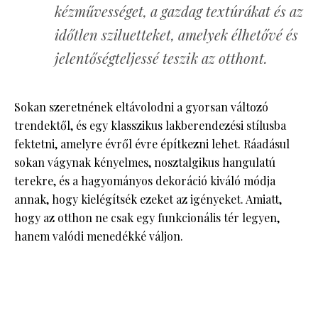
kézművességet, a gazdag textúrákat és az
időtlen sziluetteket, amelyek élhetővé és
jelentőségteljessé teszik az otthont.
Sokan szeretnének eltávolodni a gyorsan változó
trendektől, és egy klasszikus lakberendezési stílusba
fektetni, amelyre évről évre építkezni lehet. Ráadásul
sokan vágynak kényelmes, nosztalgikus hangulatú
terekre, és a hagyományos dekoráció kiváló módja
annak, hogy kielégítsék ezeket az igényeket. Amiatt,
hogy az otthon ne csak egy funkcionális tér legyen,
hanem valódi menedékké váljon.