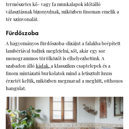
természetes kő- vagy fa munkalapok időtálló
választásnak bizonyulnak, miközben finoman emelik a
tér színvonalát.
Fürdőszoba
A hagyományos fürdőszoba-dizájnt a falakba beépített
lambériával tudjuk megfejelni, sőt, akár egy sor
monogrammos törölközőt is elhelyezhetünk. A
szabadon álló
kádak,
a klasszikus csaptelepek és a
finom mintázatú burkolatok mind a letisztult luxus
érzetét keltik, miközben megmarad a meghitt, otthonos
hangulat.