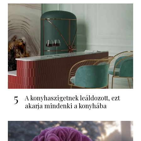
5
A konyhaszigetnek leáldozott, ezt
akarja mindenki a konyhába