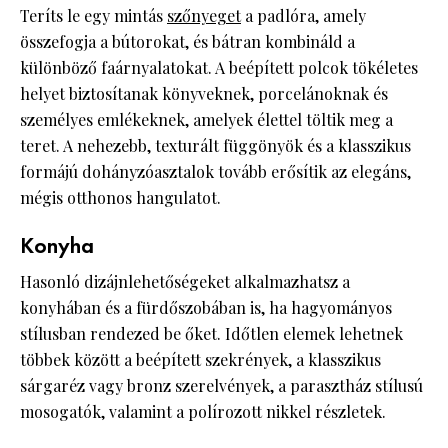
Teríts le egy mintás
szőnyeget
a padlóra, amely
összefogja a bútorokat, és bátran kombináld a
különböző faárnyalatokat. A beépített polcok tökéletes
helyet biztosítanak könyveknek, porcelánoknak és
személyes emlékeknek, amelyek élettel töltik meg a
teret. A nehezebb, texturált függönyök és a klasszikus
formájú dohányzóasztalok tovább erősítik az elegáns,
mégis otthonos hangulatot.
Konyha
Hasonló dizájnlehetőségeket alkalmazhatsz a
konyhában és a fürdőszobában is, ha hagyományos
stílusban rendezed be őket. Időtlen elemek lehetnek
többek között a beépített szekrények, a klasszikus
sárgaréz vagy bronz szerelvények, a parasztház stílusú
mosogatók, valamint a polírozott nikkel részletek.