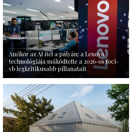
Támogatott tartalom
Amikor az AI ítél a pályán: a Lenovo
technológiája működtette a 2026-os foci-
vb legkritikusabb pillanatait