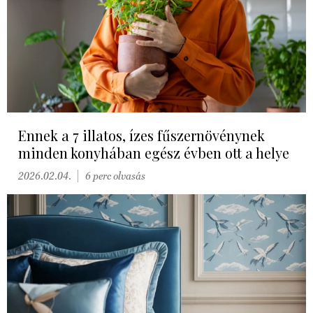
Ennek a 7 illatos, ízes fűszernövénynek
minden konyhában egész évben ott a helye
2026.02.04.
6 perc olvasás