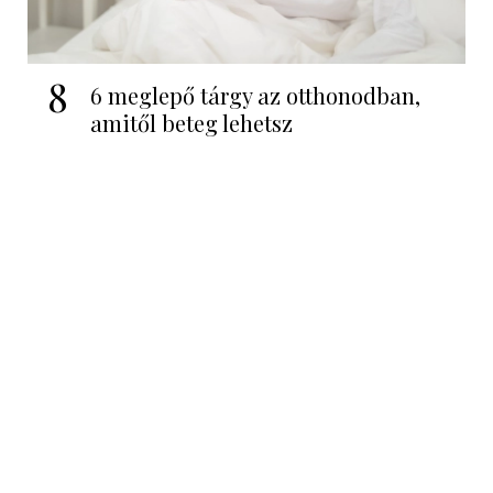
8
6 meglepő tárgy az otthonodban,
amitől beteg lehetsz