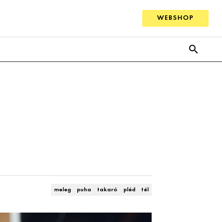
WEBSHOP
meleg
puha
takaró
pléd
tél