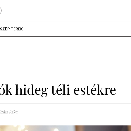
SZÉP TEREK
Szállodák és
vendégházak
Lakások
ók hideg téli estékre
Szász Réka