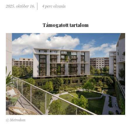
Kert és terasz
2025. október 16.
4 perc olvasás
HÍRLEVÉL
Támogatott tartalom
© Metrodom