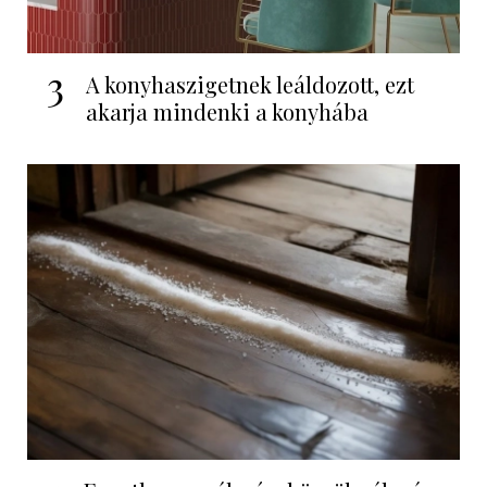
3
A konyhaszigetnek leáldozott, ezt
akarja mindenki a konyhába