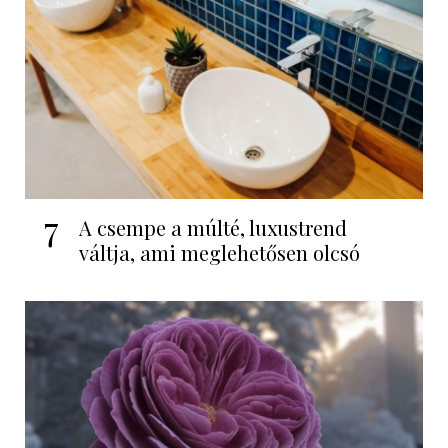
7
A csempe a múlté, luxustrend
váltja, ami meglehetősen olcsó