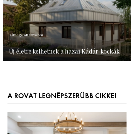
Támogatott tartalom
Új életre kelhetnek a hazai Kádár-kockák
A ROVAT LEGNÉPSZERŰBB CIKKEI