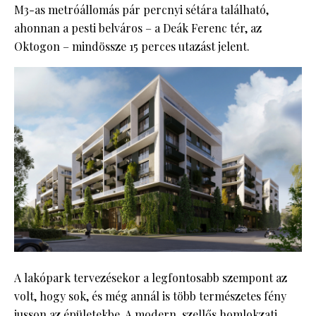
M3-as metróállomás pár percnyi sétára található,
ahonnan a pesti belváros – a Deák Ferenc tér, az
Oktogon – mindössze 15 perces utazást jelent.
A lakópark tervezésekor a legfontosabb szempont az
volt, hogy sok, és még annál is több természetes fény
jusson az épületekbe. A modern, szellős homlokzati