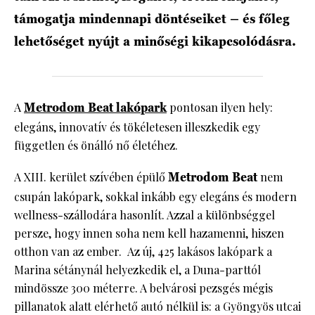
támogatja mindennapi döntéseiket – és főleg
lehetőséget nyújt a minőségi kikapcsolódásra.
A
Metrodom Beat lakópark
pontosan ilyen hely:
elegáns, innovatív és tökéletesen illeszkedik egy
független és önálló nő életéhez.
A XIII. kerület szívében épülő
Metrodom Beat
nem
csupán lakópark, sokkal inkább egy elegáns és modern
wellness-szállodára hasonlít. Azzal a különbséggel
persze, hogy innen soha nem kell hazamenni, hiszen
otthon van az ember. Az új, 425 lakásos lakópark a
Marina sétánynál helyezkedik el, a Duna-parttól
mindössze 300 méterre. A belvárosi pezsgés mégis
pillanatok alatt elérhető autó nélkül is: a Gyöngyös utcai