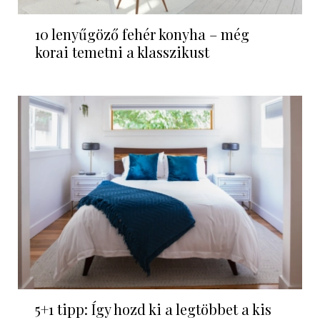
10 lenyűgöző fehér konyha – még
korai temetni a klasszikust
5+1 tipp: Így hozd ki a legtöbbet a kis