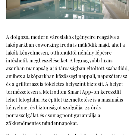
A dolgozó, modern városlakók igényeire reagálva a
lakóparkban coworking iroda is működik majd, ahol a
lakók kényelmesen, otthonuktól néhány lépésre
intézhetik megbeszéléseiket. A legnagyobb luxus
azonban manapság a jó társaságban eltöltött szabadidő,
amihez a lakóparkban közösségi nappali, napozóterasz
és a grillterasz is tökéletes helyszínt biztosít. A helyet
természetesen a Metrodom Smart App-on keresztül
lehet lefoglalni. Az épület üzemeltetése is a maximális
kényelmet és biztonságot szolgálja: 24 órás
portaszolgálat és csomagpont garantálja a
zökkenőmentes mindennapokat.