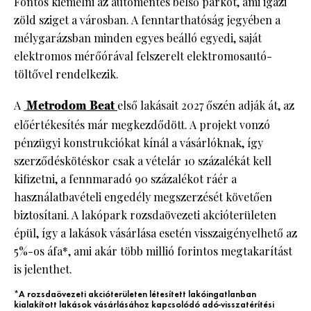
Fontos kiemelni az autómentes belső parkot, ami igazi
zöld sziget a városban. A fenntarthatóság jegyében a
mélygarázsban minden egyes beálló egyedi, saját
elektromos mérőórával felszerelt elektromosautó-
töltővel rendelkezik.
A
Metrodom Beat
első lakásait 2027 őszén adják át, az
előértékesítés már megkezdődött. A projekt vonzó
pénzügyi konstrukciókat kínál a vásárlóknak, így
szerződéskötéskor csak a vételár 10 százalékát kell
kifizetni, a fennmaradó 90 százalékot ráér a
használatbavételi engedély megszerzését követően
biztosítani. A lakópark rozsdaövezeti akcióterületen
épül, így a lakások vásárlása esetén visszaigényelhető az
5%-os áfa*, ami akár több millió forintos megtakarítást
is jelenthet.
*A rozsdaövezeti akcióterületen létesített lakóingatlanban
kialakított lakások vásárlásához kapcsolódó adó-visszatérítési