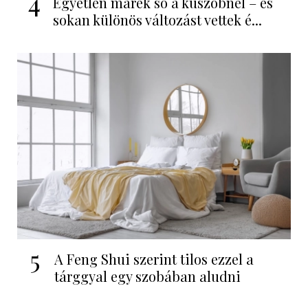
4
Egyetlen marék só a küszöbnél – és
sokan különös változást vettek é...
5
A Feng Shui szerint tilos ezzel a
tárggyal egy szobában aludni