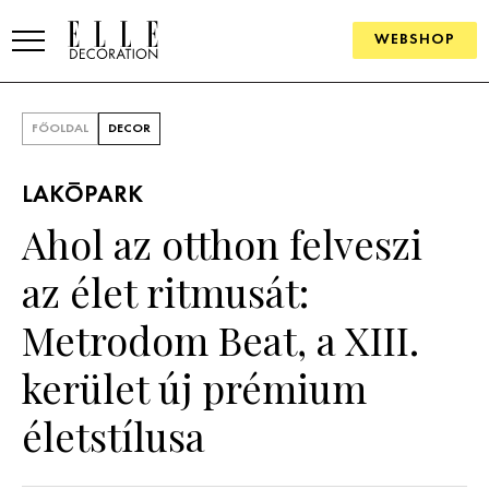
WEBSHOP
ELLE.HU
FŐOLDAL
DECOR
HÍREK
LAKÓPARK
TRENDEK
Ahol az otthon felveszi
SZOBÁK
az élet ritmusát:
Konyha
ÖTLETEK
Metrodom Beat, a XIII.
Fürdőszoba
SZÉP TEREK
kerület új prémium
Nappali
Szállodák és vendégházak
WEBSHOP
életstílusa
Hálószoba
Lakások