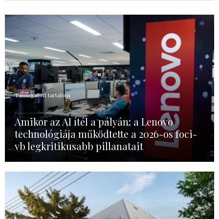
Támogatott tartalom
Amikor az AI ítél a pályán: a Lenovo
technológiája működtette a 2026-os foci-
vb legkritikusabb pillanatait