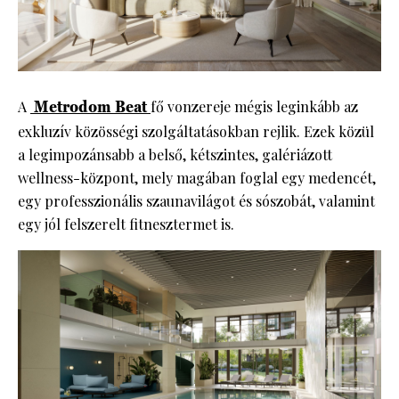
A
Metrodom Beat
fő vonzereje mégis leginkább az
exkluzív közösségi szolgáltatásokban rejlik. Ezek közül
a legimpozánsabb a belső, kétszintes, galériázott
wellness-központ, mely magában foglal egy medencét,
egy professzionális szaunavilágot és sószobát, valamint
egy jól felszerelt fitnesztermet is.