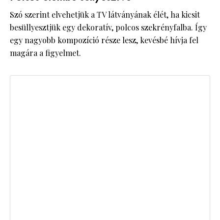
Szó szerint elvehetjük a TV látványának élét, ha kicsit
besüllyesztjük egy dekoratív, polcos szekrényfalba. Így
egy nagyobb kompozíció része lesz, kevésbé hívja fel
magára a figyelmet.