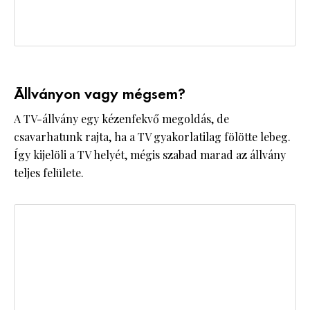
Állványon vagy mégsem?
A TV-állvány egy kézenfekvő megoldás, de
csavarhatunk rajta, ha a TV gyakorlatilag fölötte lebeg.
Így kijelöli a TV helyét, mégis szabad marad az állvány
teljes felülete.