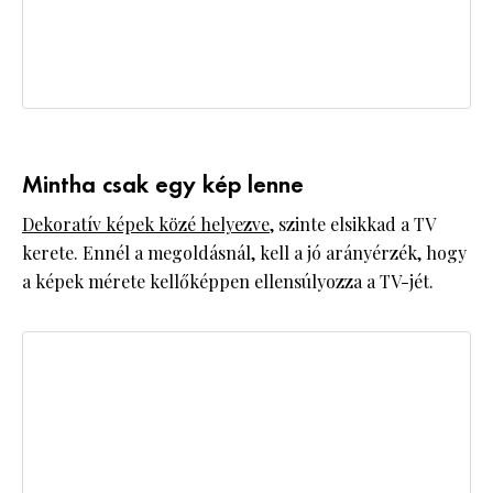
Mintha csak egy kép lenne
Dekoratív képek közé helyezve,
szinte elsikkad a TV
kerete. Ennél a megoldásnál, kell a jó arányérzék, hogy
a képek mérete kellőképpen ellensúlyozza a TV-jét.