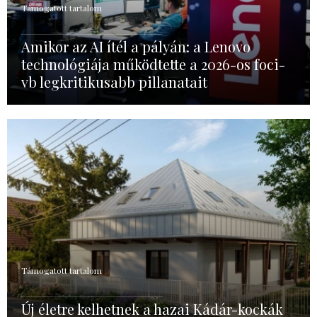
Támogatott tartalom
Amikor az AI ítél a pályán: a Lenovo
technológiája működtette a 2026-os foci-
vb legkritikusabb pillanatait
Támogatott tartalom
Új életre kelhetnek a hazai Kádár-kockák