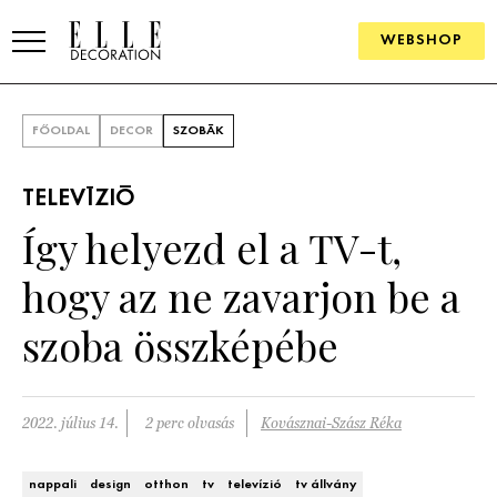
WEBSHOP
ELLE.HU
FŐOLDAL
DECOR
SZOBÁK
HÍREK
TELEVÍZIÓ
TRENDEK
Így helyezd el a TV-t,
SZOBÁK
hogy az ne zavarjon be a
Konyha
ÖTLETEK
szoba összképébe
Fürdőszoba
SZÉP TEREK
Nappali
Szállodák és vendégházak
2022. július 14.
2 perc olvasás
Kovásznai-Szász Réka
WEBSHOP
Hálószoba
Lakások
nappali
design
otthon
tv
televízió
tv állvány