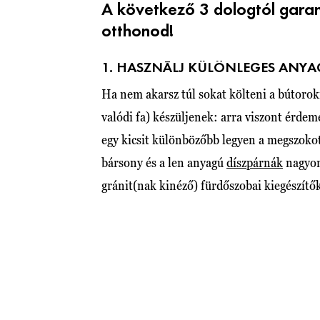
A következő 3 dologtól garan
otthonod!
1. HASZNÁLJ KÜLÖNLEGES ANY
Ha nem akarsz túl sokat költeni a bútorok
valódi fa) készüljenek: arra viszont érdeme
egy kicsit különbözőbb legyen a megszoko
bársony és a len anyagú
díszpárnák
nagyon
gránit(nak kinéző) fürdőszobai kiegészítő