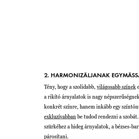
2. HARMONIZÁLJANAK EGYMÁSSA
Tény, hogy a szolidabb,
világosabb színek
e
a rikító árnyalatok is nagy népszerűségne
konkrét színre, hanem inkább egy színtón
exkluzívabban
be tudod rendezni a szobát
szürkéhez a hideg árnyalatok, a bézses-ba
párosítani.