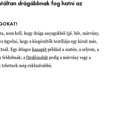
táltan drágábbnak fog hatni az
AGOKAT!
ra, nem kell, hogy drága anyagokból (pl. bőr, márvány,
s ügyelni, hogy a kiegészítők textíliája egy kicsit más,
ttnál. Egy átlagos
kanapét
például a szatén, a selyem, a
 feldobnak; a
fürdőszobát
pedig a márvány vagy a
k tehetnek még exkluzívabbá.