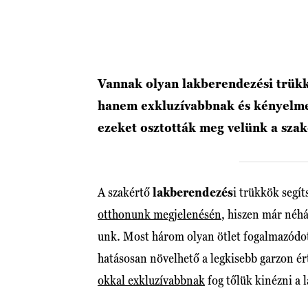
Vannak olyan lakberendezési trük
hanem exkluzívabbnak és kényelme
ezeket osztották meg velünk a szak
A szakértő
lakberendezés
i trükkök segít
otthonunk megjelenésén
, hiszen már néhá
unk. Most három olyan ötlet fogalmazódo
hatásosan növelhető a legkisebb garzon ért
okkal exkluzívabbnak
fog tőlük kinézni a l