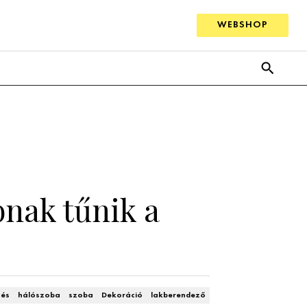
WEBSHOP
bnak tűnik a
zés
hálószoba
szoba
Dekoráció
lakberendező