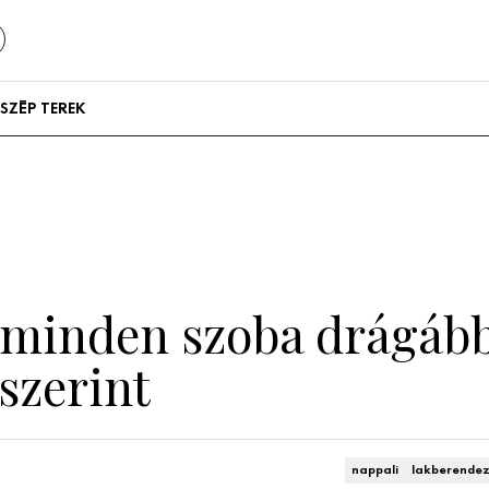
SZÉP TEREK
Szállodák és
vendégházak
Lakások
l minden szoba drágáb
szerint
nappali
lakberende