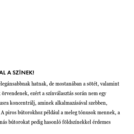
L A SZÍNEK!
legánsabbnak hatnak, de mostanában a sötét, valamint
k örvendenek, ezért a színválasztás során nem egy
usra koncentrálj, aminek alkalmazásával szebben,
. A piros bútorokhoz például a meleg tónusok mennek, a
rnás bútorokat pedig hasonló földszínekkel érdemes