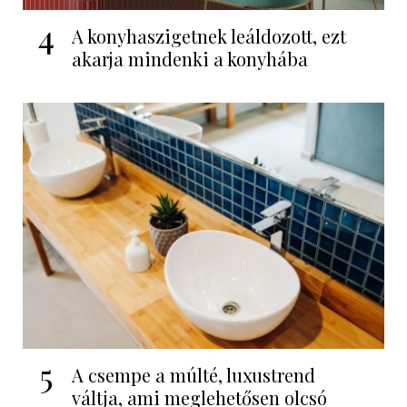
4
A konyhaszigetnek leáldozott, ezt
akarja mindenki a konyhába
5
A csempe a múlté, luxustrend
váltja, ami meglehetősen olcsó