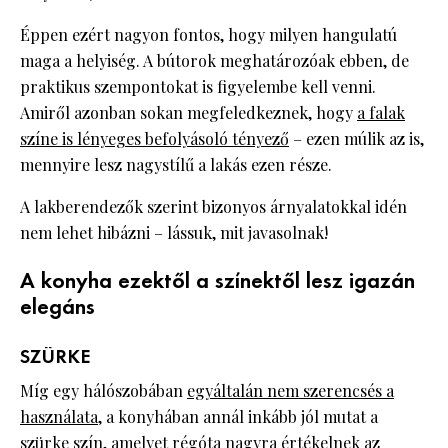
Éppen ezért nagyon fontos, hogy milyen hangulatú
maga a helyiség. A bútorok meghatározóak ebben, de
praktikus szempontokat is figyelembe kell venni.
Amiről azonban sokan megfeledkeznek, hogy
a falak
színe is lényeges befolyásoló tényező
– ezen múlik az is,
mennyire lesz nagystílű a lakás ezen része.
A lakberendezők szerint bizonyos árnyalatokkal idén
nem lehet hibázni – lássuk, mit javasolnak!
A konyha ezektől a színektől lesz igazán
elegáns
SZÜRKE
Míg egy hálószobában
egyáltalán nem szerencsés a
használata
, a konyhában annál inkább jól mutat a
szürke szín, amelyet régóta nagyra értékelnek az