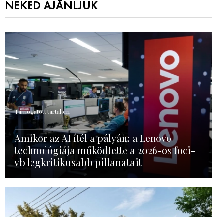
NEKED AJÁNLJUK
Támogatott tartalom
Amikor az AI ítél a pályán: a Lenovo
technológiája működtette a 2026-os foci-
vb legkritikusabb pillanatait