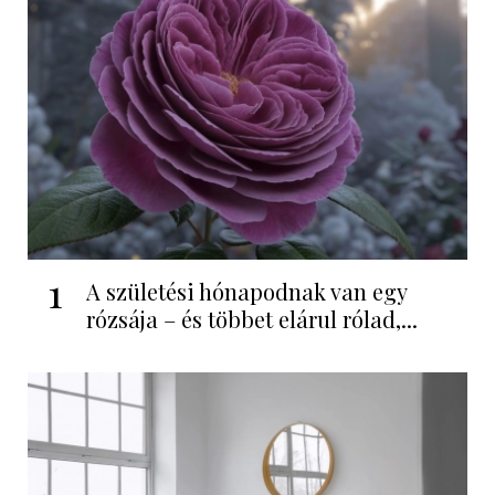
1
A születési hónapodnak van egy
rózsája – és többet elárul rólad,...