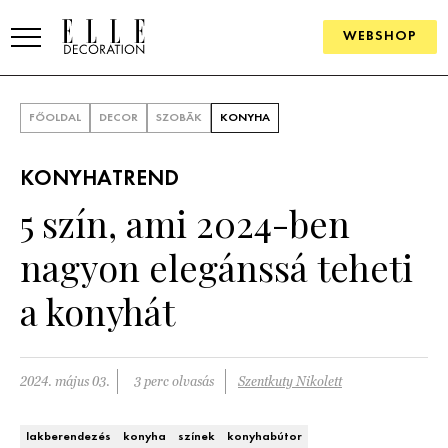
WEBSHOP
ELLE.HU
FŐOLDAL
DECOR
SZOBÁK
KONYHA
HÍREK
KONYHATREND
TRENDEK
5 szín, ami 2024-ben
SZOBÁK
nagyon elegánssá teheti
Konyha
ÖTLETEK
a konyhát
Fürdőszoba
SZÉP TEREK
Nappali
Szállodák és vendégházak
2024. május 03.
3 perc olvasás
Szentkuty Nikolett
WEBSHOP
Hálószoba
Lakások
lakberendezés
konyha
színek
konyhabútor