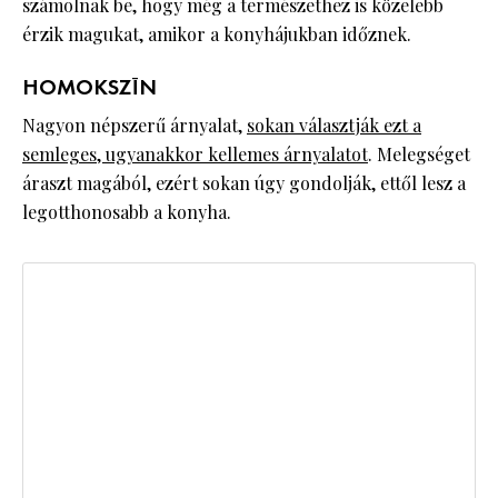
számolnak be, hogy még a természethez is közelebb
érzik magukat, amikor a konyhájukban időznek.
HOMOKSZÍN
Nagyon népszerű árnyalat,
sokan választják ezt a
semleges, ugyanakkor kellemes árnyalatot
. Melegséget
áraszt magából, ezért sokan úgy gondolják, ettől lesz a
legotthonosabb a konyha.