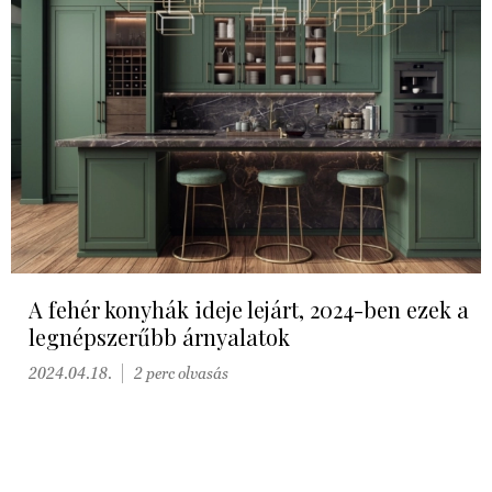
A fehér konyhák ideje lejárt, 2024-ben ezek a
legnépszerűbb árnyalatok
2024.04.18.
2 perc olvasás