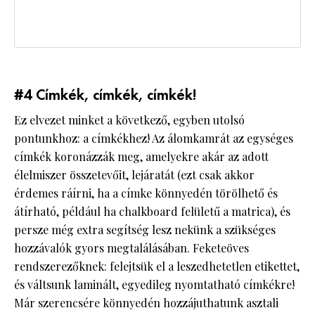
#4 Címkék, címkék, címkék!
Ez elvezet minket a következő, egyben utolsó
pontunkhoz: a címkékhez! Az álomkamrát az egységes
címkék koronázzák meg, amelyekre akár az adott
élelmiszer összetevőit, lejáratát (ezt csak akkor
érdemes ráírni, ha a címke könnyedén törölhető és
átírható, például ha chalkboard felületű a matrica), és
persze még extra segítség lesz nekünk a szükséges
hozzávalók gyors megtalálásában. Feketeöves
rendszerezőknek: felejtsük el a leszedhetetlen etikettet,
és váltsunk laminált, egyedileg nyomtatható címkékre!
Már szerencsére könnyedén hozzájuthatunk asztali