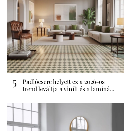
5
Padlócsere helyett ez a 2026-os
trend leváltja a vinilt és a laminá...