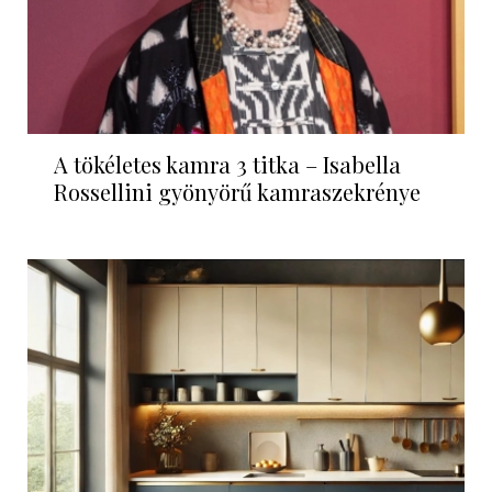
A tökéletes kamra 3 titka – Isabella
Rossellini gyönyörű kamraszekrénye