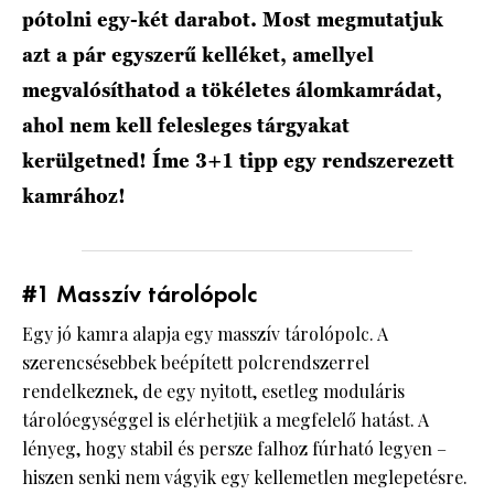
pótolni egy-két darabot. Most megmutatjuk
azt a pár egyszerű kelléket, amellyel
megvalósíthatod a tökéletes álomkamrádat,
ahol nem kell felesleges tárgyakat
kerülgetned! Íme 3+1 tipp egy rendszerezett
kamrához!
#1 Masszív tárolópolc
Egy jó kamra alapja egy masszív tárolópolc. A
szerencsésebbek beépített polcrendszerrel
rendelkeznek, de egy nyitott, esetleg moduláris
tárolóegységgel is elérhetjük a megfelelő hatást. A
lényeg, hogy stabil és persze falhoz fúrható legyen –
hiszen senki nem vágyik egy kellemetlen meglepetésre.