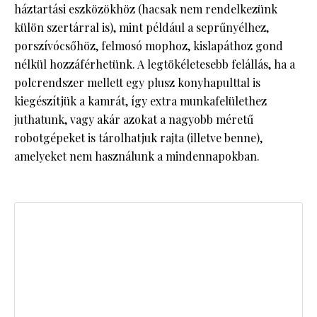
háztartási eszközökhöz (hacsak nem rendelkezünk
külön szertárral is), mint például a seprűnyélhez,
porszívócsőhöz, felmosó mophoz, kislapáthoz gond
nélkül hozzáférhetünk. A legtökéletesebb felállás, ha a
polcrendszer mellett egy plusz konyhapulttal is
kiegészítjük a kamrát, így extra munkafelülethez
juthatunk, vagy akár azokat a nagyobb méretű
robotgépeket is tárolhatjuk rajta (illetve benne),
amelyeket nem használunk a mindennapokban.