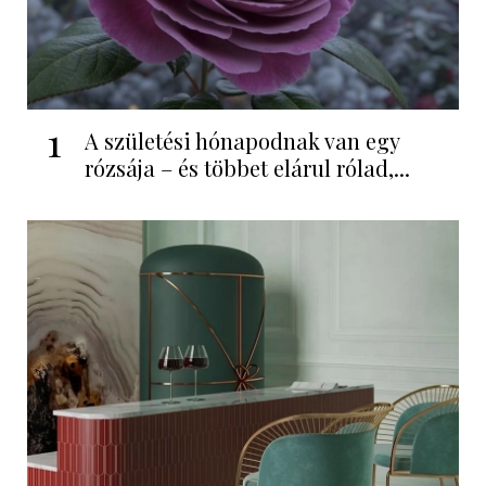
1
A születési hónapodnak van egy
rózsája – és többet elárul rólad,...