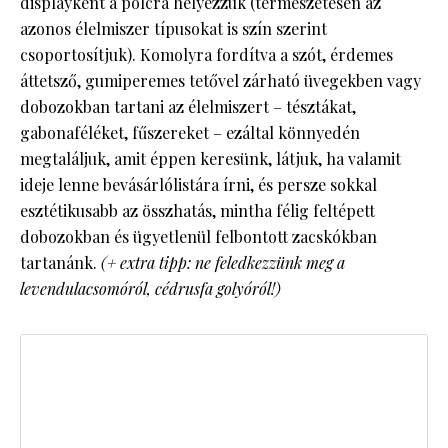
displayként a polcra helyezzük (természetesen az
azonos élelmiszer típusokat is szín szerint
csoportosítjuk). Komolyra fordítva a szót, érdemes
áttetsző, gumiperemes tetővel zárható üvegekben vagy
dobozokban tartani az élelmiszert – tésztákat,
gabonaféléket, fűszereket – ezáltal könnyedén
megtaláljuk, amit éppen keresünk, látjuk, ha valamit
ideje lenne bevásárlólistára írni, és persze sokkal
esztétikusabb az összhatás, mintha félig feltépett
dobozokban és ügyetlenül felbontott zacskókban
tartanánk.
(+ extra tipp: ne feledkezzünk meg a
levendulacsomóról, cédrusfa golyóról!)