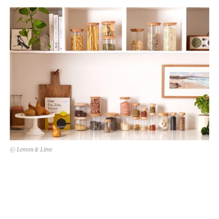
Kert és terasz
HÍRLEVÉL
© Lemon & Lime