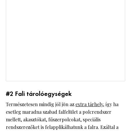
#2 Fali tárolóegységek
Természetesen mindig jól jön az
extra tárhely
, így ha
esetleg maradna szabad falfelület a polcrendszer
mellett, akasztókat, fűszerpolcokat, speciális
rendszerezőket is felapplikálhatunk a falra. Ezáltal a