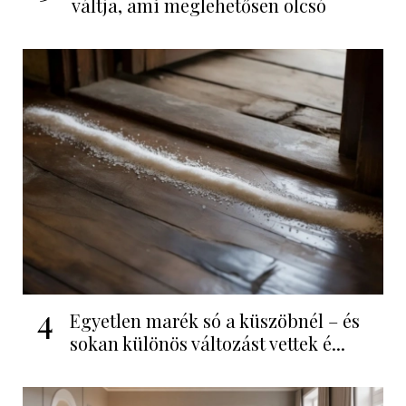
váltja, ami meglehetősen olcsó
4
Egyetlen marék só a küszöbnél – és
sokan különös változást vettek é...