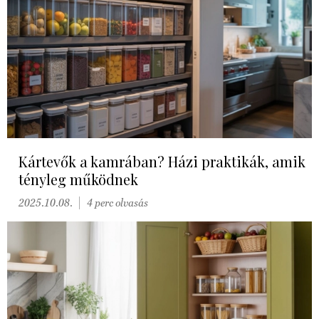
Kártevők a kamrában? Házi praktikák, amik
tényleg működnek
2025.10.08.
4 perc olvasás