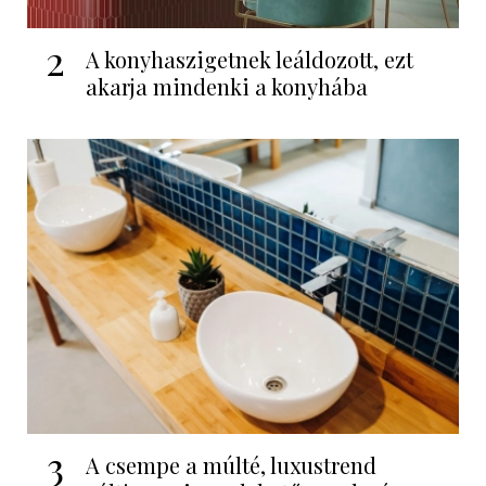
2
A konyhaszigetnek leáldozott, ezt
akarja mindenki a konyhába
3
A csempe a múlté, luxustrend