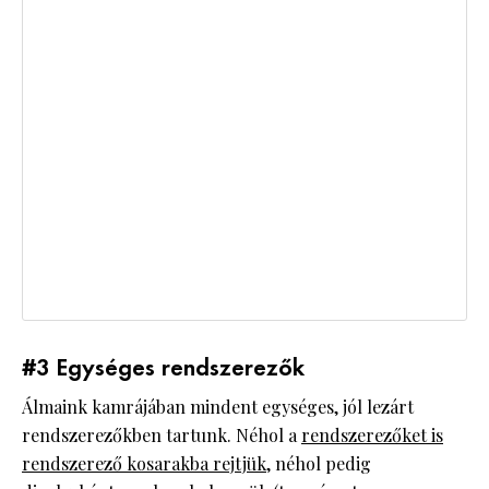
#3 Egységes rendszerezők
Álmaink kamrájában mindent egységes, jól lezárt
rendszerezőkben tartunk. Néhol a
rendszerezőket is
rendszerező kosarakba rejtjük
, néhol pedig