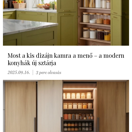
Most a kis dizájn kamra a menő – a modern
konyhák új sztárja
2025.09.16.
3 perc olvasás