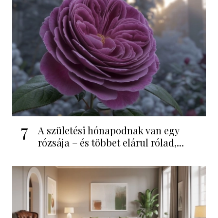
7
A születési hónapodnak van egy
rózsája – és többet elárul rólad,...