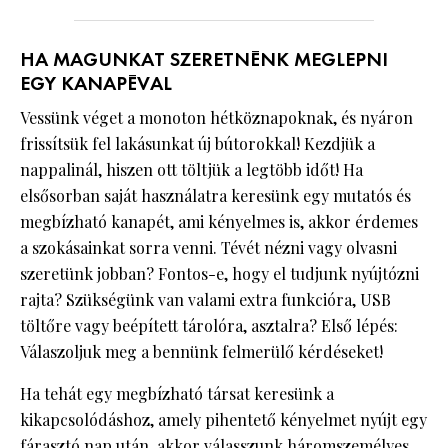
HA MAGUNKAT SZERETNÉNK MEGLEPNI
EGY KANAPÉVAL
Vessünk véget a monoton hétköznapoknak, és nyáron
frissítsük fel lakásunkat új bútorokkal! Kezdjük a
nappalinál, hiszen ott töltjük a legtöbb időt! Ha
elsősorban saját használatra keresünk egy mutatós és
megbízható kanapét, ami kényelmes is, akkor érdemes
a szokásainkat sorra venni. Tévét nézni vagy olvasni
szeretünk jobban? Fontos-e, hogy el tudjunk nyújtózni
rajta? Szükségünk van valami extra funkcióra, USB
töltőre vagy beépített tárolóra, asztalra? Első lépés:
Válaszoljuk meg a bennünk felmerülő kérdéseket!
Ha tehát egy megbízható társat keresünk a
kikapcsolódáshoz, amely pihentető kényelmet nyújt egy
fárasztó nap után, akkor válasszunk háromszemélyes