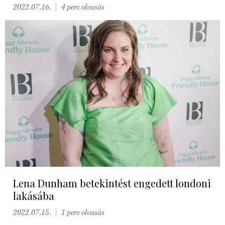
2022.07.16.
4 perc olvasás
Lena Dunham betekintést engedett londoni
lakásába
2022.07.15.
1 perc olvasás