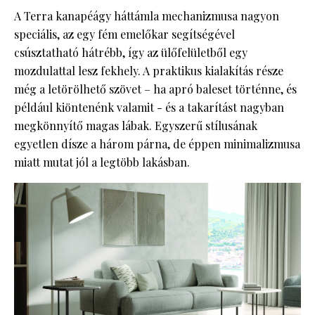
A Terra kanapéágy háttámla mechanizmusa nagyon
speciális, az egy fém emelőkar segítségével
csúsztatható hátrébb, így az ülőfelületből egy
mozdulattal lesz fekhely. A praktikus kialakítás része
még a letörölhető szövet – ha apró baleset történne, és
például kiöntenénk valamit - és a takarítást nagyban
megkönnyítő magas lábak. Egyszerű stílusának
egyetlen dísze a három párna, de éppen minimalizmusa
miatt mutat jól a legtöbb lakásban.