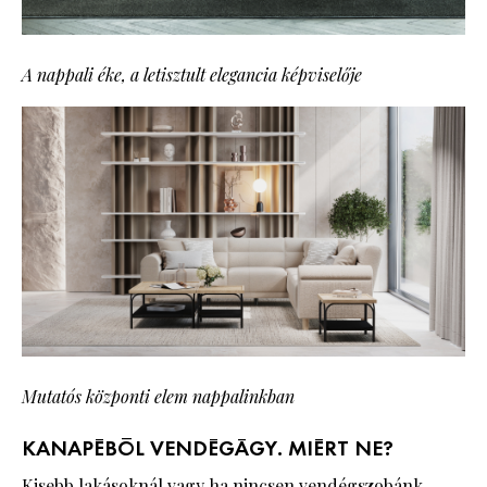
A nappali éke, a letisztult elegancia képviselője
Mutatós központi elem nappalinkban
KANAPÉBÓL VENDÉGÁGY. MIÉRT NE?
Kisebb lakásoknál vagy ha nincsen vendégszobánk,