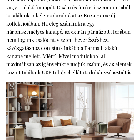
vagy L alakú kanapét. Dizájn és funkció szempontjából
is találunk tökéletes darabokat az Enza Home új
kollekciójában. Ha elég számunkra egy
háromszemélyes kanapé, az extrán párnázott Herában
nem fogunk csalódni, viszont heverészéshez,
kávézgatáshoz döntsünk inkább a Parma L alakú
kanapé mellett. Miért? Mivel modulokból áll,
maximálisan az igényeinkre tudjuk szabni, és az elemek
között találunk USB töltővel ellátott dohányzóasztalt is.