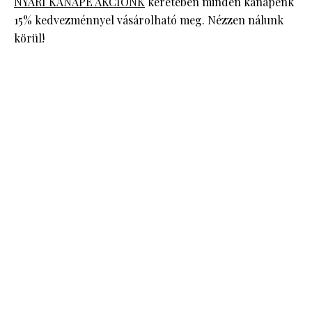
NYÁRI KANAPÉ AKCIÓNK
keretében minden kanapénk
15% kedvezménnyel vásárolható meg. Nézzen nálunk
körül!