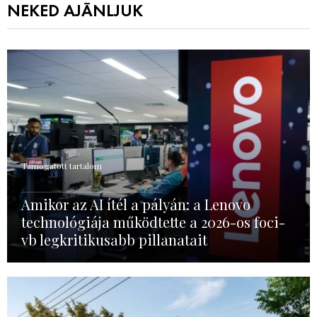
NEKED AJÁNLJUK
Támogatott tartalom
Amikor az AI ítél a pályán: a Lenovo
technológiája működtette a 2026-os foci-
vb legkritikusabb pillanatait