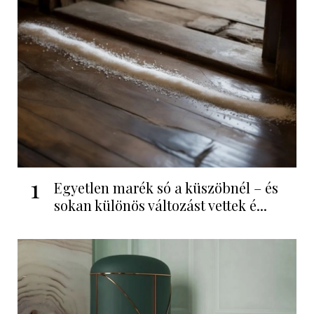
1
Egyetlen marék só a küszöbnél – és
sokan különös változást vettek é...