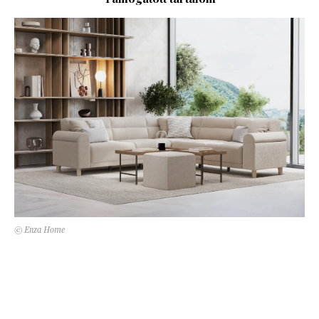
Kert és terasz
HÍRLEVÉL
© Enza Home