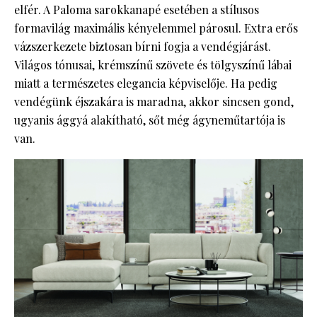
elfér. A Paloma sarokkanapé esetében a stílusos
formavilág maximális kényelemmel párosul. Extra erős
vázszerkezete biztosan bírni fogja a vendégjárást.
Világos tónusai, krémszínű szövete és tölgyszínű lábai
miatt a természetes elegancia képviselője. Ha pedig
vendégünk éjszakára is maradna, akkor sincsen gond,
ugyanis ággyá alakítható, sőt még ágyneműtartója is
van.