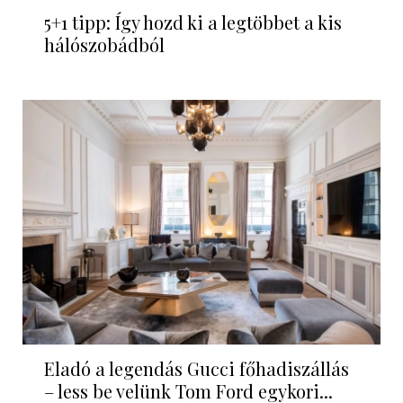
5+1 tipp: Így hozd ki a legtöbbet a kis
hálószobádból
Eladó a legendás Gucci főhadiszállás
– less be velünk Tom Ford egykori...