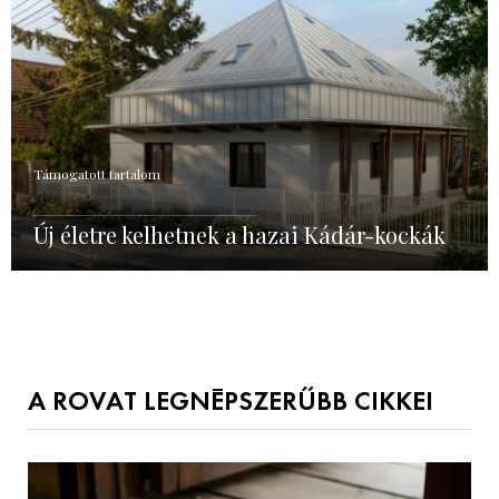
Támogatott tartalom
Új életre kelhetnek a hazai Kádár-kockák
A ROVAT LEGNÉPSZERŰBB CIKKEI