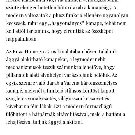
szinte elengedhetetlen bútordarab a kanapéágy. A
modern változatok a plusz funkció ellenére ugyanolyan
kecsesek, mint egy „hagyományos” kanapé, tehát nem
kell attól tartanunk, hogy elrontják az összképet
nappalinkban.
Az Enza Home 2025-ös kínálatában bőven találunk
ággyá alakítható kanapékat, a legmodernebb
mechanizmusok teszik számunkra lehetővé, hogy
pillanatok alatt alvóhelyet varázsoljunk belőlük. Az
egyik szemre való darab a Varena háromszemélyes
kanapé, melynél a funkció stílusos köntöst kapott:
szögletes vonalvezetés, világosszürke szövet és
kávébarna fém lábak. Ezt a modern formavilágú
ülőbútort a hátpárnák eltávolításával, majd a háttámla
lehajtásával tudjuk ággyá alakítani.