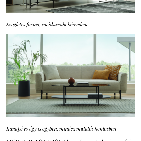
Szögletes forma, imádnivaló kényelem
Kanapé és ágy is egyben, mindez mutatós köntösben