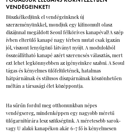
FOGADJUK ELEGÁNS KÖRNYEZETBEN
VENDÉGEINKET!
Büszkélkedjünk el vendégeinknek új
szerzeményünkkel, mondjuk egy kifinomult olasz
dizájnnal megáldott Seoul félköríves kanapéval! A szép
ívben elterülő kanapé nagy térben mutat csak igazán
jól, viszont lenyűgöző látványt nyújt. A modulokból
összeállítható kanapé azért szerencsés választás, mert
ezt lehet legkönnyebben az igényeinkre szabni. A Seoul
tágas és kényelmes ülőfelületének, hatalmas
hátpárnáinak és stílusos díszpárnáinak köszönhetően
méltán a társasági élet középpontja.
Ha sűrűn fordul meg otthonunkban népes
vendégsereg, mindenképpen egy nagyobb méretű
ülőgarnitúrára lesz szükségünk. A méretesebb sarok-
vagy U alakú kanapékon akár 6-7 fő is kényelmesen