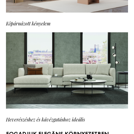
Kipárnázott kényelem
Heverészéshez és kávézgatáshoz ideális