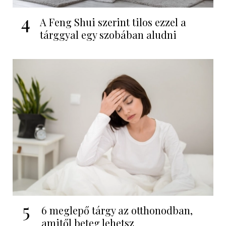
4
A Feng Shui szerint tilos ezzel a
tárggyal egy szobában aludni
5
6 meglepő tárgy az otthonodban,
amitől beteg lehetsz