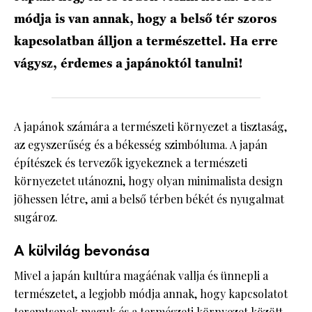
módja is van annak, hogy a belső tér szoros
kapcsolatban álljon a természettel. Ha erre
vágysz, érdemes a japánoktól tanulni!
A japánok számára a természeti környezet a tisztaság,
az egyszerűség és a békesség szimbóluma. A japán
építészek és tervezők igyekeznek a természeti
környezetet utánozni, hogy olyan minimalista design
jöhessen létre, ami a belső térben békét és nyugalmat
sugároz.
A külvilág bevonása
Mivel a japán kultúra magáénak vallja és ünnepli a
természetet, a legjobb módja annak, hogy kapcsolatot
teremtsenek maguk és a természeti környezet között