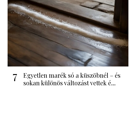
7
Egyetlen marék só a küszöbnél – és
sokan különös változást vettek é...