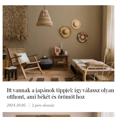
Itt vannak a japánok tippjei: így válassz olyan
otthont, ami békét és örömöt hoz
2024.10.05.
2 perc olvasás