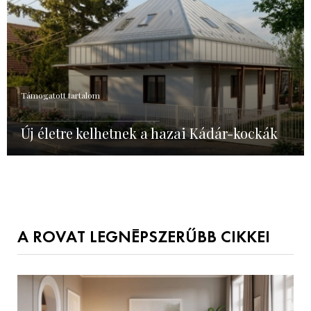
Támogatott tartalom
Új életre kelhetnek a hazai Kádár-kockák
A ROVAT LEGNÉPSZERŰBB CIKKEI