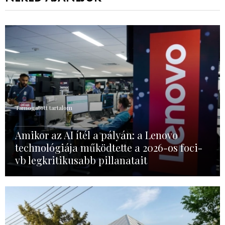
Támogatott tartalom
Amikor az AI ítél a pályán: a Lenovo
technológiája működtette a 2026-os foci-
vb legkritikusabb pillanatait