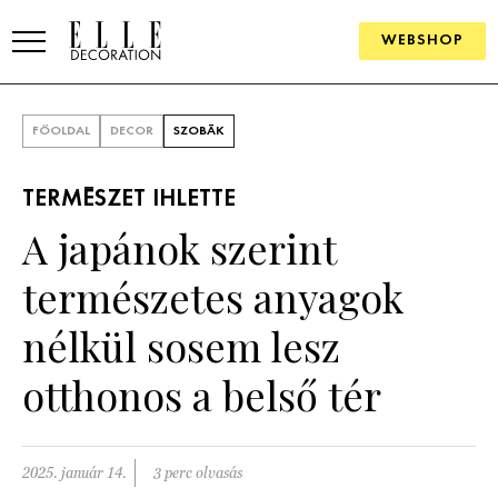
WEBSHOP
ELLE.HU
FŐOLDAL
DECOR
SZOBÁK
HÍREK
TERMÉSZET IHLETTE
TRENDEK
A japánok szerint
SZOBÁK
természetes anyagok
Konyha
ÖTLETEK
nélkül sosem lesz
Fürdőszoba
SZÉP TEREK
otthonos a belső tér
Nappali
Szállodák és vendégházak
WEBSHOP
Hálószoba
Lakások
2025. január 14.
3 perc olvasás