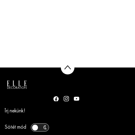
Írj nekünk!
Sötét mód