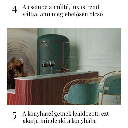
4
A csempe a múlté, luxustrend
váltja, ami meglehetősen olcsó
5
A konyhaszigetnek leáldozott, ezt
akarja mindenki a konyhába