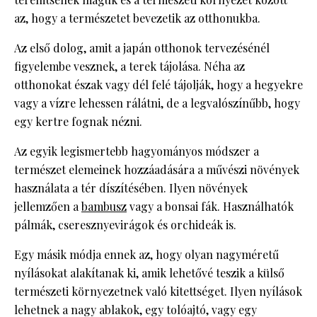
az, hogy a természetet bevezetik az otthonukba.
Az első dolog, amit a japán otthonok tervezésénél
figyelembe vesznek, a terek tájolása. Néha az
otthonokat észak vagy dél felé tájolják, hogy a hegyekre
vagy a vízre lehessen rálátni, de a legvalószínűbb, hogy
egy kertre fognak nézni.
Az egyik legismertebb hagyományos módszer a
természet elemeinek hozzáadására a művészi növények
használata a tér díszítésében. Ilyen növények
jellemzően a
bambusz
vagy a bonsai fák. Használhatók
pálmák, cseresznyevirágok és orchideák is.
Egy másik módja ennek az, hogy olyan nagyméretű
nyílásokat alakítanak ki, amik lehetővé teszik a külső
természeti környezetnek való kitettséget. Ilyen nyílások
lehetnek a nagy ablakok, egy tolóajtó, vagy egy