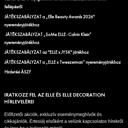
fellépésről
JÁTÉKSZABÁLYZAT a „Elle Beauty Awards 2026"
nyereményjátékhoz
JÁTÉKSZABÁLYZAT „SoMe ELLE - Calvin Klein”
nyereményjátékhoz
JÁTÉKSZABÁLYZAT az "ELLE x JYSK" játékhoz
JÁTÉKSZABÁLYZAT a „ELLE x Tweezerman” nyereményjátékhoz
Hirdetési ÁSZF
IRATKOZZ FEL AZ ELLE ÉS ELLE DECORATION
HÍRLEVELÉRE!
Előfizetői akciók, exkluzív eseménymeghívók és
cikkajánlók. Értesülj elsőként a velünk kapcsolatos hírekről