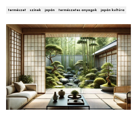
Kert és terasz
HÍRLEVÉL
természet
színek
japán
természetes anyagok
japán kultúra