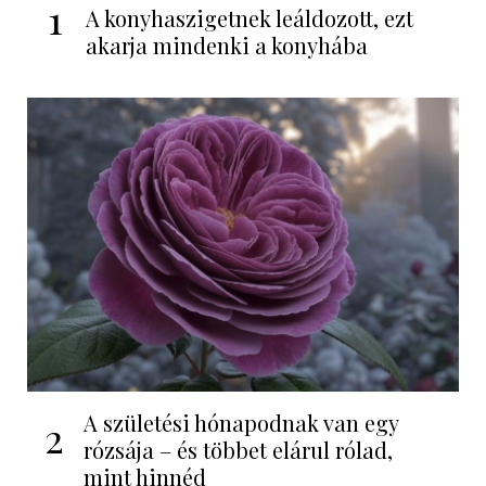
1
A konyhaszigetnek leáldozott, ezt
akarja mindenki a konyhába
A születési hónapodnak van egy
2
rózsája – és többet elárul rólad,
mint hinnéd