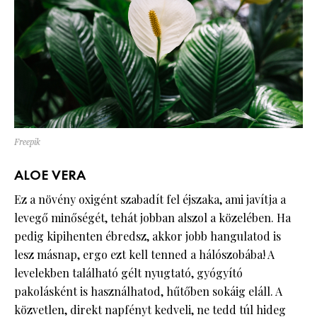
Freepik
ALOE VERA
Ez a növény oxigént szabadít fel éjszaka, ami javítja a
levegő minőségét, tehát jobban alszol a közelében. Ha
pedig kipihenten ébredsz, akkor jobb hangulatod is
lesz másnap, ergo ezt kell tenned a hálószobába! A
levelekben található gélt nyugtató, gyógyító
pakolásként is használhatod, hűtőben sokáig eláll. A
közvetlen, direkt napfényt kedveli, ne tedd túl hideg