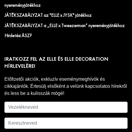
nyereményjátékhoz
JÁTÉKSZABÁLYZAT az "ELLE x JYSK" játékhoz
JÁTÉKSZABÁLYZAT a „ELLE x Tweezerman” nyereményjátékhoz
Hirdetési ÁSZF
IRATKOZZ FEL AZ ELLE ÉS ELLE DECORATION
HÍRLEVELÉRE!
Előfizetői akciók, exkluzív eseménymeghívók és
cikkajánlók. Értesülj elsőként a velünk kapcsolatos hírekről
és less be a kulisszák mögé!