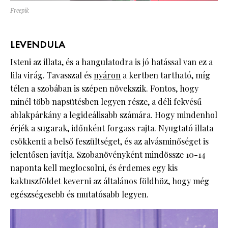
Freepik
LEVENDULA
Isteni az illata, és a hangulatodra is jó hatással van ez a
lila virág. Tavasszal és
nyáron
a kertben tartható, míg
télen a szobában is szépen növekszik. Fontos, hogy
minél több napsütésben legyen része, a déli fekvésű
ablakpárkány a legideálisabb számára. Hogy mindenhol
érjék a sugarak, időnként forgass rajta. Nyugtató illata
csökkenti a belső feszültséget, és az alvásminőséget is
jelentősen javítja. Szobanövényként mindössze 10-14
naponta kell meglocsolni, és érdemes egy kis
kaktuszföldet keverni az általános földhöz, hogy még
egészségesebb és mutatósabb legyen.