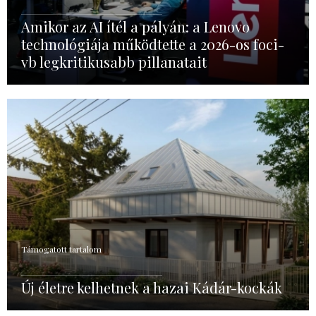
Amikor az AI ítél a pályán: a Lenovo
technológiája működtette a 2026-os foci-
vb legkritikusabb pillanatait
Támogatott tartalom
Új életre kelhetnek a hazai Kádár-kockák