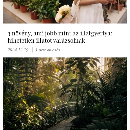
3 növény, ami jobb mint az illatgyertya:
hihetetlen illatot varázsolnak
2024.12.19.
1 perc olvasás