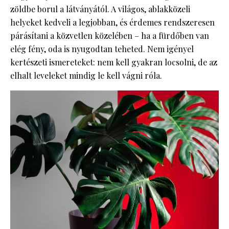
zöldbe borul a látványától. A világos, ablakközeli
helyeket kedveli a legjobban, és érdemes rendszeresen
párásítani a közvetlen közelében – ha a fürdőben van
elég fény, oda is nyugodtan teheted. Nem igényel
kertészeti ismereteket: nem kell gyakran locsolni, de az
elhalt leveleket mindig le kell vágni róla.