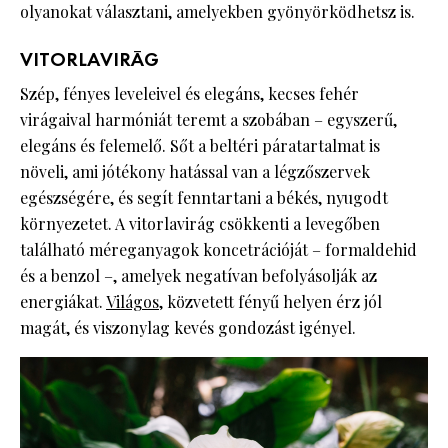
olyanokat választani, amelyekben gyönyörködhetsz is.
VITORLAVIRÁG
Szép, fényes leveleivel és elegáns, kecses fehér
virágaival harmóniát teremt a szobában – egyszerű,
elegáns és felemelő. Sőt a beltéri páratartalmat is
növeli, ami jótékony hatással van a légzőszervek
egészségére, és segít fenntartani a békés, nyugodt
környezetet. A vitorlavirág csökkenti a levegőben
található méreganyagok koncetrációját – formaldehid
és a benzol –, amelyek negatívan befolyásolják az
energiákat.
Világos
, közvetett fényű helyen érz jól
magát, és viszonylag kevés gondozást igényel.