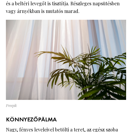
és a beltéri levegőt is tisztítja. Részleges napsütésben
vagy árnyékban is mutatós marad.
Freepik
KÖNNYEZŐPÁLMA
Nagy, fényes leveleivel betölti a teret, az egész szoba