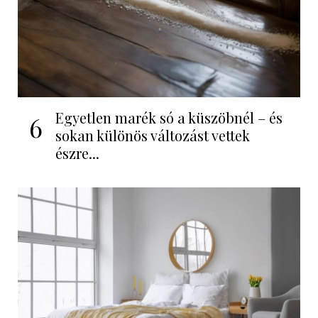
Egyetlen marék só a küszöbnél – és
6
sokan különös változást vettek
észre...