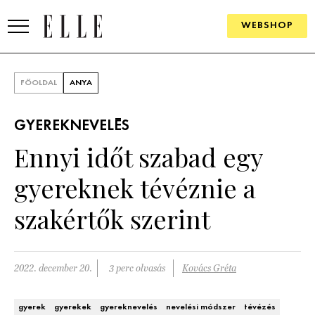
WEBSHOP
DIVAT
FŐOLDAL
ANYA
ELLE DIGITAL
GYEREKNEVELÉS
GOURMET AWARDS
Ennyi időt szabad egy
SZÉPSÉG
gyereknek tévéznie a
KULTÚRA
szakértők szerint
PSZICHÉ
2022. december 20.
3 perc olvasás
Kovács Gréta
ÉLETMÓD
PÁRKAPCSOLAT
gyerek
gyerekek
gyereknevelés
nevelési módszer
tévézés