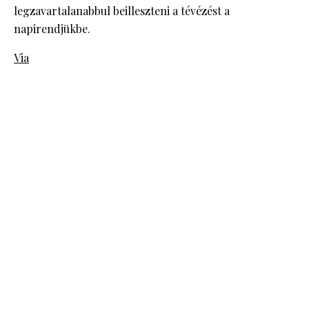
legzavartalanabbul beilleszteni a tévézést a
napirendjükbe.
Via