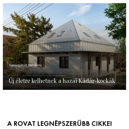
Támogatott tartalom
Új életre kelhetnek a hazai Kádár-kockák
A ROVAT LEGNÉPSZERŰBB CIKKEI