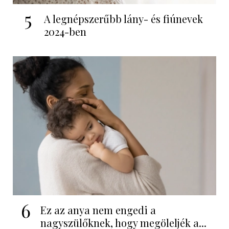
5
A legnépszerűbb lány- és fiúnevek
2024-ben
6
Ez az anya nem engedi a
nagyszülőknek, hogy megöleljék a...