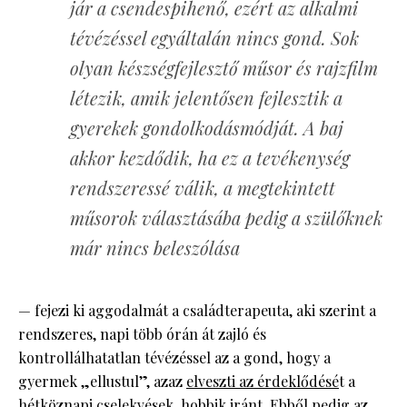
jár a csendespihenő, ezért az alkalmi
tévézéssel egyáltalán nincs gond. Sok
olyan készségfejlesztő műsor és rajzfilm
létezik, amik jelentősen fejlesztik a
gyerekek gondolkodásmódját. A baj
akkor kezdődik, ha ez a tevékenység
rendszeressé válik, a megtekintett
műsorok választásába pedig a szülőknek
már nincs beleszólása
— fejezi ki aggodalmát a családterapeuta, aki szerint a
rendszeres, napi több órán át zajló és
kontrollálhatatlan tévézéssel az a gond, hogy a
gyermek „ellustul”, azaz
elveszti az érdeklődésé
t a
hétköznapi cselekvések, hobbik iránt. Ebből pedig az