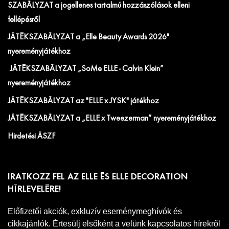
SZABÁLYZAT a jogellenes tartalmú hozzászólások elleni
fellépésről
JÁTÉKSZABÁLYZAT a „Elle Beauty Awards 2026"
nyereményjátékhoz
JÁTÉKSZABÁLYZAT „SoMe ELLE - Calvin Klein”
nyereményjátékhoz
JÁTÉKSZABÁLYZAT az "ELLE x JYSK" játékhoz
JÁTÉKSZABÁLYZAT a „ELLE x Tweezerman” nyereményjátékhoz
Hirdetési ÁSZF
IRATKOZZ FEL AZ ELLE ÉS ELLE DECORATION
HÍRLEVELÉRE!
Előfizetői akciók, exkluzív eseménymeghívók és
cikkajánlók. Értesülj elsőként a velünk kapcsolatos hírekről