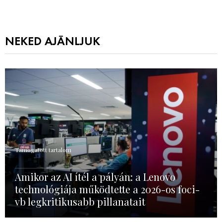
NEKED AJÁNLJUK
Támogatott tartalom
Amikor az AI ítél a pályán: a Lenovo
technológiája működtette a 2026-os foci-
vb legkritikusabb pillanatait