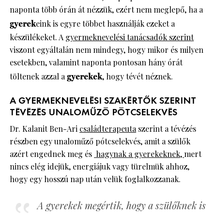
naponta több órán át nézzük, ezért nem meglepő, ha a
gyerek
eink is egyre többet használják ezeket a
készülékeket. A
gyermeknevelési tanácsadók szerint
viszont egyáltalán nem mindegy, hogy mikor és milyen
esetekben, valamint naponta pontosan hány órát
töltenek azzal a
gyerekek
, hogy tévét néznek.
A GYERMEKNEVELÉSI SZAKÉRTŐK SZERINT
TÉVÉZÉS UNALOMŰZÓ PÓTCSELEKVÉS
Dr. Kalanit Ben-Ari
családterapeuta
szerint a tévézés
részben egy unaloműző pótcselekvés, amit a szülők
azért engednek meg és
hagynak a gyerekeknek,
mert
nincs elég idejük, energiájuk vagy türelmük ahhoz,
hogy egy hosszú nap után velük foglalkozzanak.
A gyerekek megértik, hogy a szülőknek is