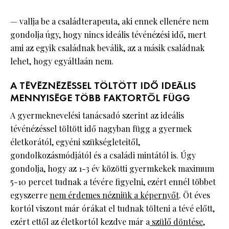
— vallja be a családterapeuta, aki ennek ellenére nem
gondolja úgy, hogy nincs ideális tévénézési idő, mert
ami az egyik családnak beválik, az a másik családnak
lehet, hogy egyáltlaán nem.
A TÉVÉZNÉZÉSSEL TÖLTÖTT IDŐ IDEÁLIS
MENNYISÉGE TÖBB FAKTORTÓL FÜGG
A gyermeknevelési tanácsadó szerint az ideális
tévénézéssel töltött idő nagyban függ a gyermek
életkorától, egyéni szükségleteitől,
gondolkozásmódjától és a családi mintától is. Úgy
gondolja, hogy az 1-3 év közötti gyermkekek maximum
5-10 percet tudnak a tévére figyelni, ezért ennél többet
egyszerre
nem érdemes nézniük a képernyőt
. Öt éves
kortól viszont már órákat el tudnak tölteni a tévé előtt,
ezért ettől az életkortól kezdve már a
szülő döntése
,