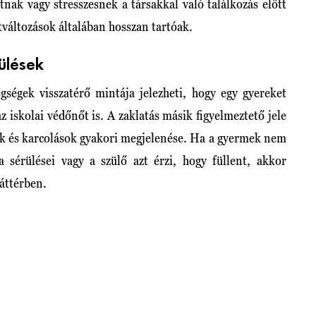
nak vagy stresszesnek a társakkal való találkozás előtt
atváltozások általában hosszan tartóak.
ülések
egségek visszatérő mintája jelezheti, hogy egy gyereket
z iskolai védőnőt is. A zaklatás másik figyelmeztető jele
k és karcolások gyakori megjelenése. Ha a gyermek nem
sérülései vagy a szülő azt érzi, hogy füllent, akkor
háttérben.