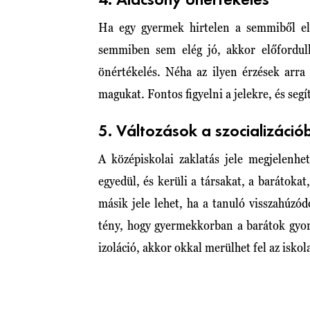
4. Alacsony önértékelés
Ha egy gyermek hirtelen a semmiből elk
semmiben sem elég jó, akkor előfordulh
önértékelés. Néha az ilyen érzések arra
magukat. Fontos figyelni a jelekre, és seg
5. Változások a szocializáció
A középiskolai zaklatás jele megjelenhe
egyedül, és kerüli a társakat, a barátokat
másik jele lehet, ha a tanuló visszahúzód
tény, hogy gyermekkorban a barátok gyors
izoláció, akkor okkal merülhet fel az isko