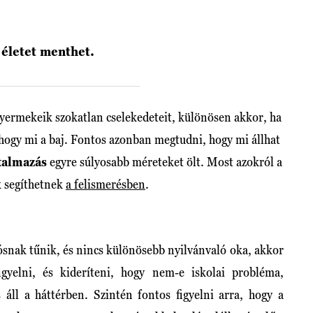
 életet menthet.
yermekeik szokatlan cselekedeteit, különösen akkor, ha
ogy mi a baj. Fontos azonban megtudni, hogy mi állhat
talmazás
egyre súlyosabb méreteket ölt. Most azokról a
k segíthetnek
a felismerésben
.
snak tűnik, és nincs különösebb nyilvánvaló oka, akkor
yelni, és kideríteni, hogy nem-e iskolai probléma,
 áll a háttérben. Szintén fontos figyelni arra, hogy a