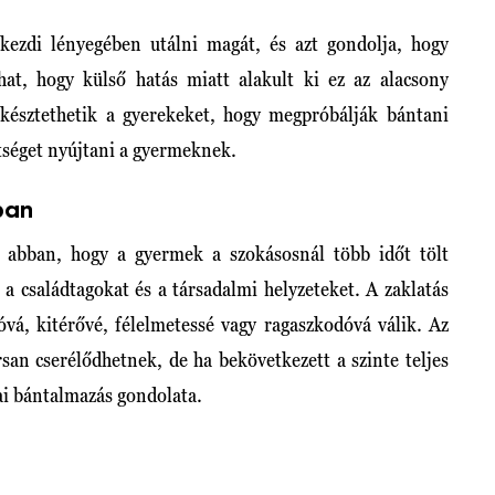
ezdi lényegében utálni magát, és azt gondolja, hogy
at, hogy külső hatás miatt alakult ki ez az alacsony
 késztethetik a gyerekeket, hogy megpróbálják bántani
ítséget nyújtani a gyermeknek.
ban
t abban, hogy a gyermek a szokásosnál több időt tölt
, a családtagokat és a társadalmi helyzeteket. A zaklatás
óvá, kitérővé, félelmetessé vagy ragaszkodóvá válik. Az
an cserélődhetnek, de ha bekövetkezett a szinte teljes
lai bántalmazás gondolata.