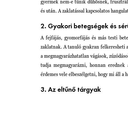
gyermek nem-e tűnik dühösnek, frusztrált
és után. A zaklatással kapcsolatos hangul
2. Gyakori betegségek és sér
A fejfájás, gyomorfájás és más testi bet
zaklatnak. A tanuló gyakran felkeresheti a
a megmagyarázhatatlan vágások, zúzódáso
tudja megmagyarázni, honnan erednek a 
érdemes vele elbeszélgetni, hogy mi áll a 
3. Az eltűnő tárgyak