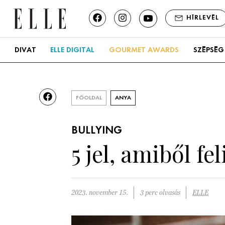
HÍRLEVÉL
DIVAT
ELLE DIGITAL
GOURMET AWARDS
SZÉPSÉG
FŐOLDAL
ANYA
BULLYING
5 jel, amiből f
2023. november 15.
3 perc olvasás
ELLE