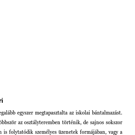
ri
galább egyszer megtapasztalta az iskolai bántalmazást.
öbbször az osztályteremben történik, de sajnos sokszor
n is folytatódik személyes üzenetek formájában, vagy a