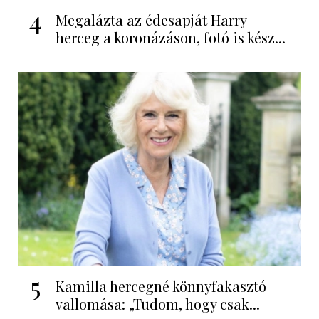
4
Megalázta az édesapját Harry
herceg a koronázáson, fotó is kész...
5
Kamilla hercegné könnyfakasztó
vallomása: „Tudom, hogy csak...