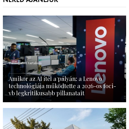
NEKED AJÁNLJUK
Támogatott tartalom
Amikor az AI ítél a pályán: a Lenovo
technológiája működtette a 2026-os foci-
vb legkritikusabb pillanatait