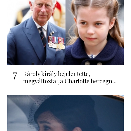
7
Károly király bejelentette,
megváltoztatja Charlotte hercegn...