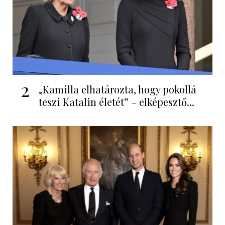
2
„Kamilla elhatározta, hogy pokollá
teszi Katalin életét” – elképesztő...