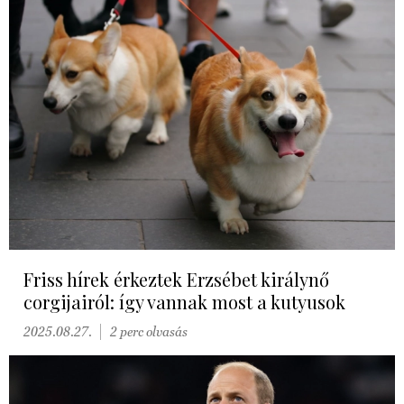
Friss hírek érkeztek Erzsébet királynő
corgijairól: így vannak most a kutyusok
2025.08.27.
2 perc olvasás