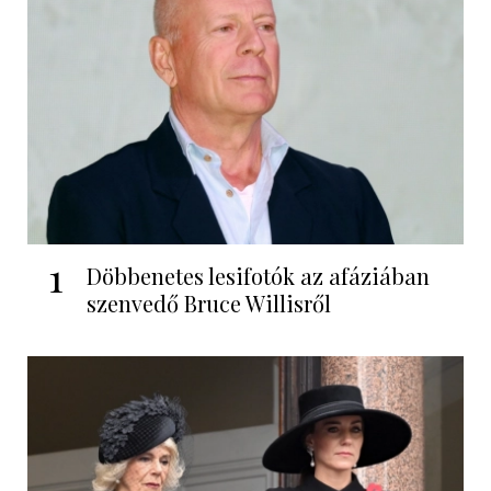
1
Döbbenetes lesifotók az afáziában
szenvedő Bruce Willisről