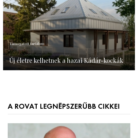
Támogatott tartalom
Új életre kelhetnek a hazai Kádár-kockák
A ROVAT LEGNÉPSZERŰBB CIKKEI