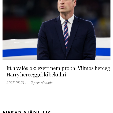
Itt a valós ok: ezért nem próbál Vilmos herceg
Harry herceggel kibékülni
2025.08.21.
2 perc olvasás