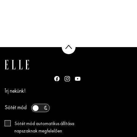
Írj nekünk!
Sötét mód
Sötét mód automatikus állítása
napszaknak megfelelően