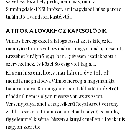
szívéhez. Ez a hely pedig nem más, mint a
Sunningdale-i Női Intézet, ami nagyjából húsz percre
található a windsori kastélytól.
A TITOK A LOVAKHOZ KAPCSOLÓDIK
Vilmos herceg
ezzel a látogatással azt is kifejezte,
mennyire fontos volt számára a nagymamája, hiszen II.
Erzsébet királynő 1943-ban, 17 évesen csatlakozott a
szervezethez, és közel 80 évig volt tagja. „
El sem hiszem, hogy már három éve telt el”
–
mondta meghatódva Vilmos herceg a nagymamája
halálra utalva. Sunningdale-ben található intézetről
ráadásul nem is olyan messze van az az Ascot
Versenypálya, ahol a nagysikerű Royal Ascot verseny
zajlik – ezeket a futamokat a néhai királynő is mindig
figyelemmel kísérte, hiszen a kutyák mellett a lovakat is
nagyon szerette.