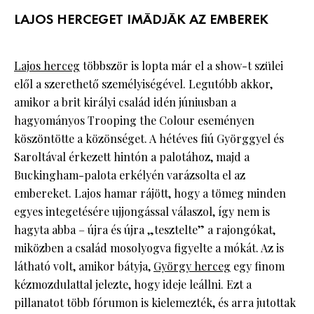
LAJOS HERCEGET IMÁDJÁK AZ EMBEREK
Lajos herceg
többször is lopta már el a show-t szülei
elől a szerethető személyiségével. Legutóbb akkor,
amikor a brit királyi család idén júniusban a
hagyományos Trooping the Colour eseményen
köszöntötte a közönséget. A hétéves fiú Györggyel és
Saroltával érkezett hintón a palotához, majd a
Buckingham-palota erkélyén varázsolta el az
embereket. Lajos hamar rájött, hogy a tömeg minden
egyes integetésére ujjongással válaszol, így nem is
hagyta abba – újra és újra „tesztelte” a rajongókat,
miközben a család mosolyogva figyelte a mókát. Az is
látható volt, amikor bátyja,
György herceg
egy finom
kézmozdulattal jelezte, hogy ideje leállni. Ezt a
pillanatot több fórumon is kielemezték, és arra jutottak