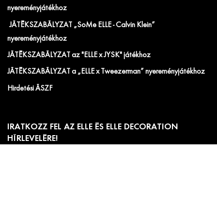
nyereményjátékhoz
JÁTÉKSZABÁLYZAT „SoMe ELLE - Calvin Klein”
nyereményjátékhoz
JÁTÉKSZABÁLYZAT az "ELLE x JYSK" játékhoz
JÁTÉKSZABÁLYZAT a „ELLE x Tweezerman” nyereményjátékhoz
Hirdetési ÁSZF
IRATKOZZ FEL AZ ELLE ÉS ELLE DECORATION
HÍRLEVELÉRE!
Előfizetői akciók, exkluzív eseménymeghívók és
cikkajánlók. Értesülj elsőként a velünk kapcsolatos hírekről
és less be a kulisszák mögé!