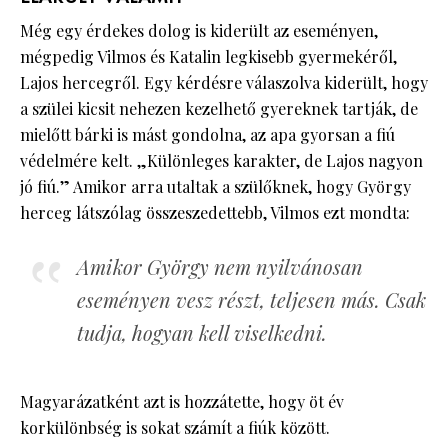
Még egy érdekes dolog is kiderült az eseményen,
mégpedig Vilmos és Katalin legkisebb gyermekéről,
Lajos hercegről. Egy kérdésre válaszolva kiderült, hogy
a szülei kicsit nehezen kezelhető gyereknek tartják, de
mielőtt bárki is mást gondolna, az apa gyorsan a fiú
védelmére kelt. „Különleges karakter, de Lajos nagyon
jó fiú.” Amikor arra utaltak a szülőknek, hogy György
herceg látszólag összeszedettebb, Vilmos ezt mondta:
Amikor György nem nyilvánosan
eseményen vesz részt, teljesen más. Csak
tudja, hogyan kell viselkedni.
Magyarázatként azt is hozzátette, hogy öt év
korkülönbség is sokat számít a fiúk között.