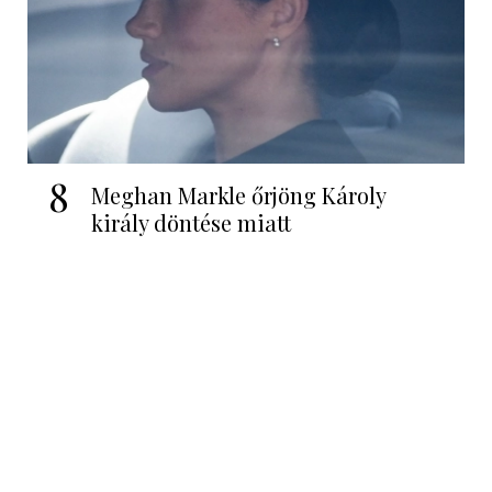
8
Meghan Markle őrjöng Károly
király döntése miatt