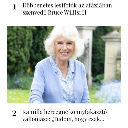
1
Döbbenetes lesifotók az afáziában
szenvedő Bruce Willisről
2
Kamilla hercegné könnyfakasztó
vallomása: „Tudom, hogy csak...