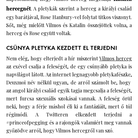
hercegnét
. A pletykák szerint a herceg a királyi család
egy barátjával, Rose Hanbury-vel folytat titkos viszonyt.
Sőt, még mielőtt Vilmos és Katalin összejöttek volna, a
herceg és Rose együtt voltak.
CSÚNYA PLETYKA KEZDETT EL TERJEDNI
Nem elég, hogy elterjedt a hír miszerint
Vilmos herceg
az exével csalja a feleségét, de egy csúnyább pletyka is
napvilágot látott. Az internet legnagyobb pletykafészke,
Deuxmoi név nélkül ugyan, de arról számolt be, hogy
az angol királyi család egyik tagja megcsalja a feleségét,
mert furcsa szexuális szokásai vannak. A feleség örül
neki, hogy a férje máshol éli ki a fantáziáit, mert ő túl
régimódi. A Twitteren elkezdett terjedni a
#princeofpegging és a rajongók valamiért meg vannak
győzödve arról, hogy Vilmos hercegről van szó.