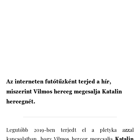
HÍRLEVÉL
Az interneten futótűzként terjed a hír,
miszerint Vilmos herceg megcsalja Katalin
hercegnét.
Legutóbb 2019-ben terjedt el a pletyka azzal
kapcsolatban, hogy Vilmos herceg megcsalja
Katalin