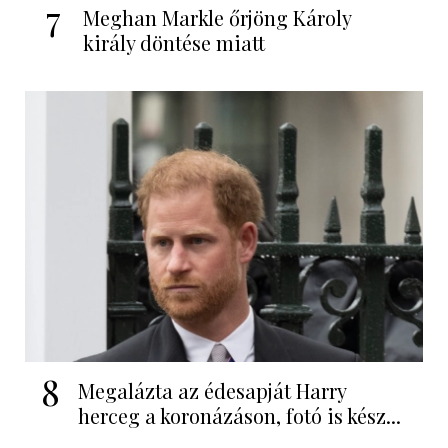
7
Meghan Markle őrjöng Károly
király döntése miatt
8
Megalázta az édesapját Harry
herceg a koronázáson, fotó is kész...