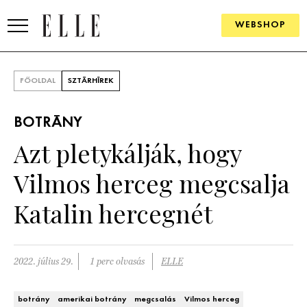
WEBSHOP
DIVAT
FŐOLDAL
SZTÁRHÍREK
ELLE DIGITAL
BOTRÁNY
GOURMET AWARDS
Azt pletykálják, hogy
SZÉPSÉG
Vilmos herceg megcsalja
KULTÚRA
Katalin hercegnét
PSZICHÉ
2022. július 29.
1 perc olvasás
ELLE
ÉLETMÓD
PÁRKAPCSOLAT
botrány
amerikai botrány
megcsalás
Vilmos herceg