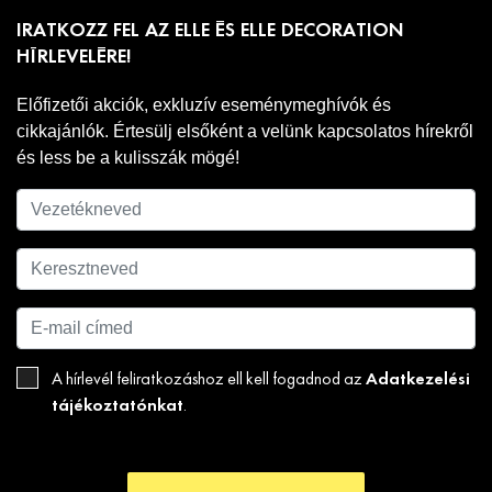
IRATKOZZ FEL AZ ELLE ÉS ELLE DECORATION
HÍRLEVELÉRE!
Előfizetői akciók, exkluzív eseménymeghívók és
cikkajánlók. Értesülj elsőként a velünk kapcsolatos hírekről
és less be a kulisszák mögé!
Adatkezelési
A hírlevél feliratkozáshoz ell kell fogadnod az
tájékoztatónkat
.