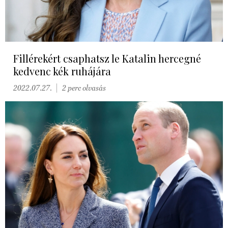
Fillérekért csaphatsz le Katalin hercegné
kedvenc kék ruhájára
2022.07.27.
2 perc olvasás