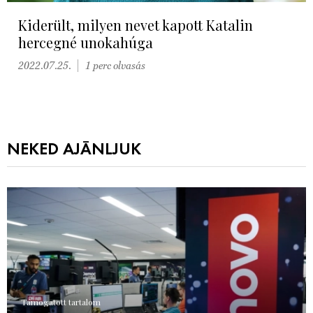
Kiderült, milyen nevet kapott Katalin
hercegné unokahúga
2022.07.25.
1 perc olvasás
NEKED AJÁNLJUK
Támogatott tartalom