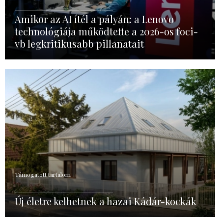
Amikor az AI ítél a pályán: a Lenovo
technológiája működtette a 2026-os foci-
vb legkritikusabb pillanatait
Támogatott tartalom
Új életre kelhetnek a hazai Kádár-kockák