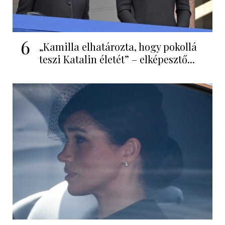
6
„Kamilla elhatározta, hogy pokollá
teszi Katalin életét” – elképesztő...