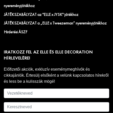
nyereményjátékhoz
JÁTÉKSZABÁLYZAT az "ELLE x JYSK" játékhoz
JÁTÉKSZABÁLYZAT a „ELLE x Tweezerman” nyereményjátékhoz
Hirdetési ÁSZF
IRATKOZZ FEL AZ ELLE ÉS ELLE DECORATION
HÍRLEVELÉRE!
Előfizetői akciók, exkluzív eseménymeghívók és
cikkajánlók. Értesülj elsőként a velünk kapcsolatos hírekről
és less be a kulisszák mögé!