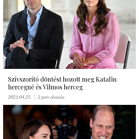
Szívszorító döntést hozott meg Katalin
hercegné és Vilmos herceg
2023.04.25.
2 perc olvasás