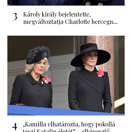
3
Károly király bejelentette,
megváltoztatja Charlotte hercegn...
4
„Kamilla elhatározta, hogy pokollá
teszi Katalin életét” – elképesztő...