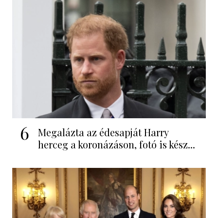
6
Megalázta az édesapját Harry
herceg a koronázáson, fotó is kész...