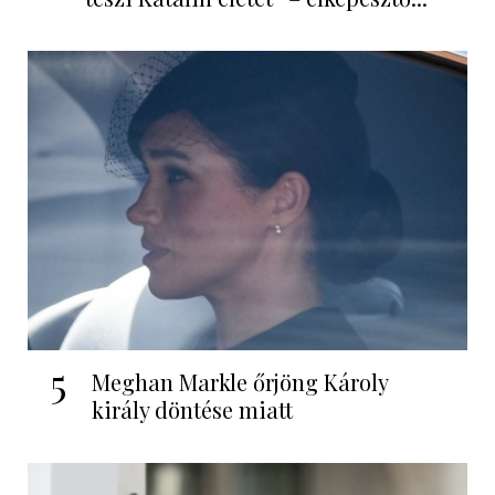
5
Meghan Markle őrjöng Károly
király döntése miatt