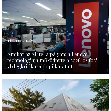
Támogatott tartalom
Amikor az AI ítél a pályán: a Lenovo
technológiája működtette a 2026-os foci-
vb legkritikusabb pillanatait