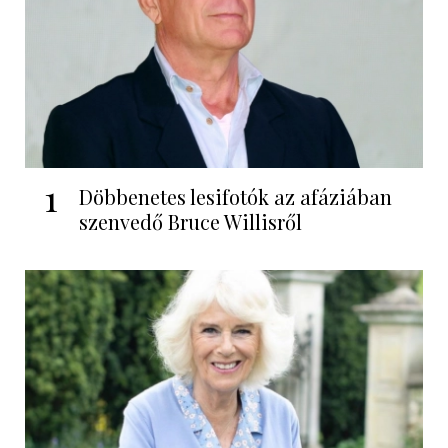
1
Döbbenetes lesifotók az afáziában
szenvedő Bruce Willisről