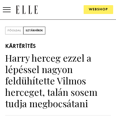
WEBSHOP
DIVAT
FŐOLDAL
SZTÁRHÍREK
ELLE DIGITAL
KÁRTÉRÍTÉS
GOURMET AWARDS
Harry herceg ezzel a
SZÉPSÉG
lépéssel nagyon
KULTÚRA
feldühítette Vilmos
PSZICHÉ
herceget, talán sosem
tudja megbocsátani
ÉLETMÓD
PÁRKAPCSOLAT