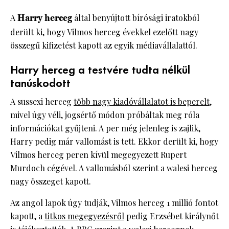
A
Harry herceg
által benyújtott bírósági iratokból
derült ki, hogy Vilmos herceg évekkel ezelőtt nagy
összegű kifizetést kapott az egyik médiavállalattól.
Harry herceg a testvére tudta nélkül
tanúskodott
A sussexi herceg
több nagy kiadóvállalatot is beperelt
,
mivel úgy véli, jogsértő módon próbáltak meg róla
információkat gyűjteni. A per még jelenleg is zajlik,
Harry pedig már vallomást is tett. Ekkor derült ki, hogy
Vilmos herceg peren kívül megegyezett Rupert
Murdoch cégével. A vallomásból szerint a walesi herceg
nagy összeget kapott.
Az angol lapok úgy tudják, Vilmos herceg 1 millió fontot
kapott, a
titkos megegyezésről
pedig Erzsébet királynőt