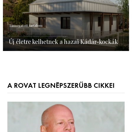
Támogatott tartalom
Új életre kelhetnek a hazai Kádár-kockák
A ROVAT LEGNÉPSZERŰBB CIKKEI