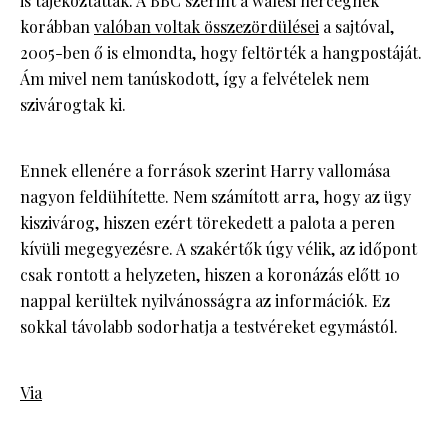
is tájékoztatták. A BBC szerint a walesi hercegnek
korábban
valóban voltak összezördülései
a sajtóval,
2005-ben ő is elmondta, hogy feltörték a hangpostáját.
Ám mivel nem tanúskodott, így a felvételek nem
szivárogtak ki.
Ennek ellenére a források szerint Harry vallomása
nagyon feldühítette. Nem számított arra, hogy az ügy
kiszivárog, hiszen ezért törekedett a palota a peren
kívüli megegyezésre. A szakértők úgy vélik, az időpont
csak rontott a helyzeten, hiszen a koronázás előtt 10
nappal kerültek nyilvánosságra az információk. Ez
sokkal távolabb sodorhatja a testvéreket egymástól.
Via