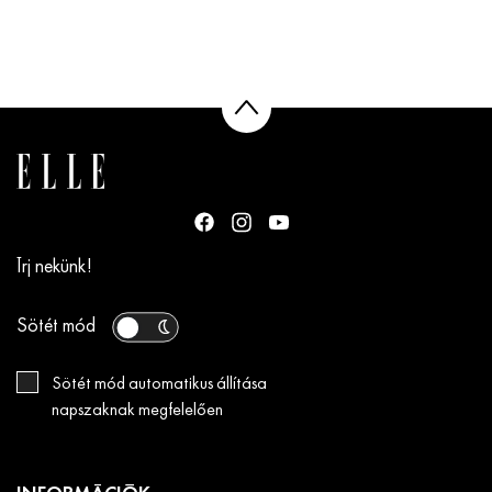
Írj nekünk!
Sötét mód
Sötét mód automatikus állítása
napszaknak megfelelően