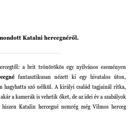
mondott Katalni hercegnéről.
ercegtől: a brit trónörökös egy nyilvános eseményen
rcegné
fantasztikusan nézett ki egy hivatalos úton,
hagyhatta szó nélkül. A királyi család tagjainál ritka,
kár a kamerák is vehetik őket, de az idei év a szabályok
n, hiszen Katalin hercegné nemrég még Vilmos herceg