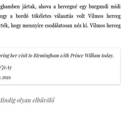
nghamben jártak, ahova a hercegné egy burgundi midi
ogy a bordó tökéletes választás volt Vilmos herceg
rték, hogy mennyire csodálatosan néz ki. Vilmos herceg
uring her visit to Birmingham with Prince William today.
hJJvAy
0, 2023
indig olyan elbűvölő