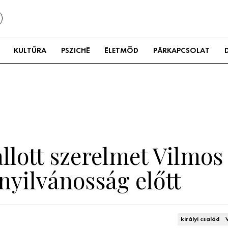
KULTÚRA
PSZICHÉ
ÉLETMÓD
PÁRKAPCSOLAT
llott szerelmet Vilmos
nyilvánosság előtt
királyi család