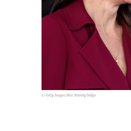
© Getty Images/Max Mumby/Indigo