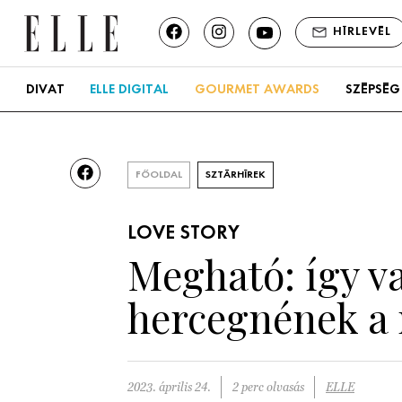
HÍRLEVÉL
DIVAT
ELLE DIGITAL
GOURMET AWARDS
SZÉPSÉG
FŐOLDAL
SZTÁRHÍREK
LOVE STORY
Megható: így va
hercegnének a 
2023. április 24.
2 perc olvasás
ELLE