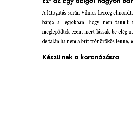
Ezt az egy dolgot nagyon bá
A látogatás során Vilmos herceg elmondta
bánja a legjobban, hogy nem tanult m
meglepődtek ezen, mert lássuk be elég n
de talán ha nem a brit trónörökös lenne, e
Készülnek a koronázásra