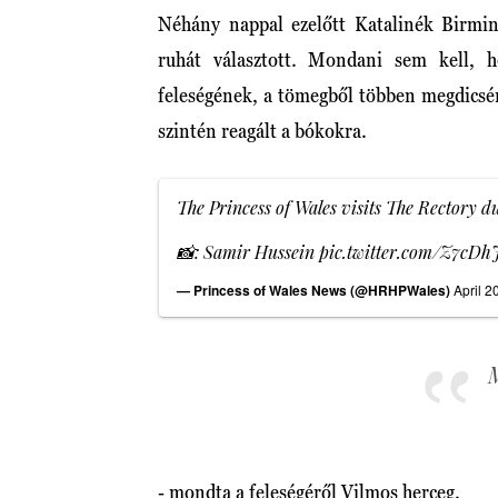
Néhány nappal ezelőtt Katalinék Birmi
ruhát választott. Mondani sem kell, h
feleségének, a tömegből többen megdicsé
szintén reagált a bókokra.
The Princess of Wales visits The Rectory d
📸: Samir Hussein
pic.twitter.com/Z7cD
— Princess of Wales News (@HRHPWales)
April 2
M
- mondta a feleségéről Vilmos herceg.