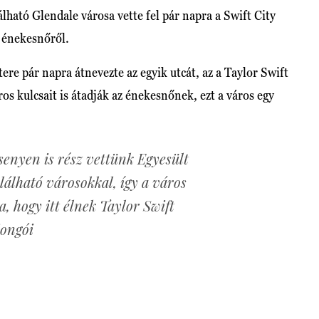
lható Glendale városa vette fel pár napra a Swift City
z énekesnőről.
re pár napra átnevezte az egyik utcát, az a Taylor Swift
s kulcsait is átadják az énekesnőnek, ezt a város egy
senyen is rész vettünk Egyesült
álható városokkal, így a város
a, hogy itt élnek Taylor Swift
jongói