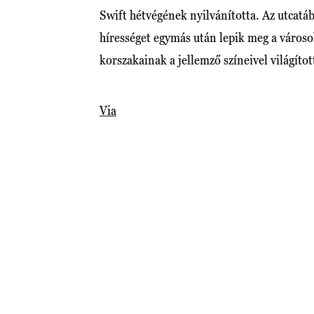
Swift hétvégének nyilvánította. Az utcatábl
hírességet egymás után lepik meg a városo
korszakainak a jellemző színeivel világítot
Via