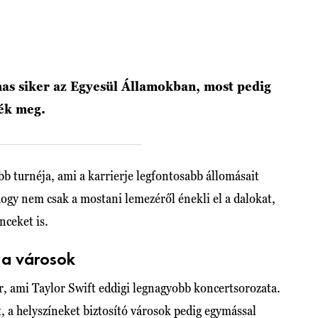
mas siker az Egyesül Államokban, most pedig
ték meg.
bb turnéja, ami a karrierje legfontosabb állomásait
hogy nem csak a mostani lemezéről énekli el a dalokat,
nceket is.
k a városok
r, ami Taylor Swift eddigi legnagyobb koncertsorozata.
 a helyszíneket biztosító városok pedig egymással