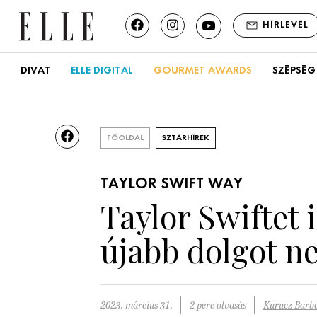
HÍRLEVÉL
DIVAT
ELLE DIGITAL
GOURMET AWARDS
SZÉPSÉG
FŐOLDAL
SZTÁRHÍREK
TAYLOR SWIFT WAY
Taylor Swiftet 
újabb dolgot ne
2023. március 31.
2 perc olvasás
Kurucz Barb