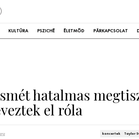
KULTÚRA
PSZICHÉ
ÉLETMÓD
PÁRKAPCSOLAT
ismét hatalmas megtisz
veztek el róla
ara
koncertek
Taylor S