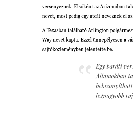
versenyeznek. Elsőként az Arizonában talá
nevet, most pedig egy utcát neveznek el a
A Texasban található Arlington polgármeste
Way nevet kapta. Ezzel ünnepélyesen a váro
sajtóközleményben jelentette be.
Egy baráti ver
Államokban tal
bebizonyíthatt
legnagyobb ra