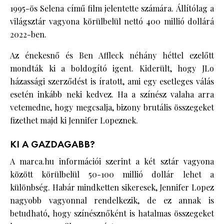
1995-ös Selena című film jelentette számára. Állítólag a
világsztár vagyona körülbelül nettó 400 millió dollárá
2022-ben.
Az énekesnő és Ben Affleck néhány héttel ezelőtt
mondták ki a boldogító igent. Kiderült, hogy JLo
házassági szerződést is íratott, ami egy esetleges válás
esetén inkább neki kedvez. Ha a színész valaha arra
vetemedne, hogy megcsalja, bizony brutális összegeket
fizethet majd ki Jennifer Lopeznek.
KI A GAZDAGABB?
A marca.hu információi szerint a két sztár vagyona
között körülbelül 50-100 millió dollár lehet a
különbség. Habár mindketten sikeresek, Jennifer Lopez
nagyobb vagyonnal rendelkezik, de ez annak is
betudható, hogy színésznőként is hatalmas összegeket