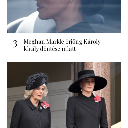
3
Meghan Markle őrjöng Károly
király döntése miatt