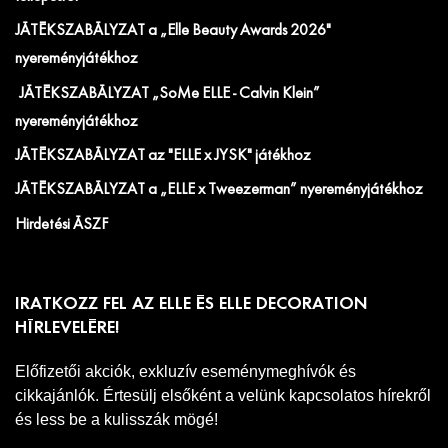
JÁTÉKSZABÁLYZAT a „Elle Beauty Awards 2026"
nyereményjátékhoz
JÁTÉKSZABÁLYZAT „SoMe ELLE - Calvin Klein”
nyereményjátékhoz
JÁTÉKSZABÁLYZAT az "ELLE x JYSK" játékhoz
JÁTÉKSZABÁLYZAT a „ELLE x Tweezerman” nyereményjátékhoz
Hirdetési ÁSZF
IRATKOZZ FEL AZ ELLE ÉS ELLE DECORATION
HÍRLEVELÉRE!
Előfizetői akciók, exkluzív eseménymeghívók és
cikkajánlók. Értesülj elsőként a velünk kapcsolatos hírekről
és less be a kulisszák mögé!