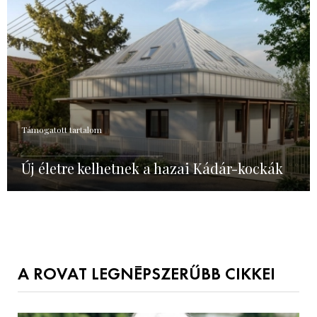
Támogatott tartalom
Új életre kelhetnek a hazai Kádár-kockák
A ROVAT LEGNÉPSZERŰBB CIKKEI