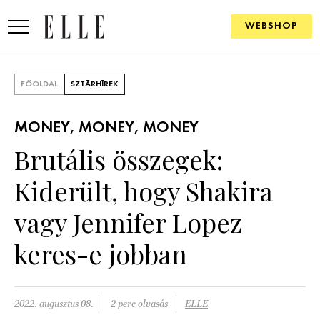
WEBSHOP
DIVAT
FŐOLDAL
SZTÁRHÍREK
ELLE DIGITAL
MONEY, MONEY, MONEY
GOURMET AWARDS
Brutális összegek:
SZÉPSÉG
Kiderült, hogy Shakira
KULTÚRA
vagy Jennifer Lopez
PSZICHÉ
keres-e jobban
ÉLETMÓD
2022. augusztus 08.
2 perc olvasás
ELLE
PÁRKAPCSOLAT