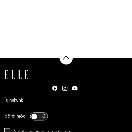
Írj nekünk!
Sötét mód
Sötét mód automatikus állítása