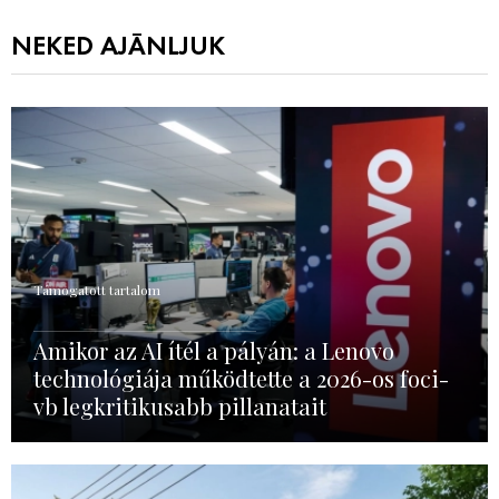
NEKED AJÁNLJUK
Támogatott tartalom
Amikor az AI ítél a pályán: a Lenovo
technológiája működtette a 2026-os foci-
vb legkritikusabb pillanatait