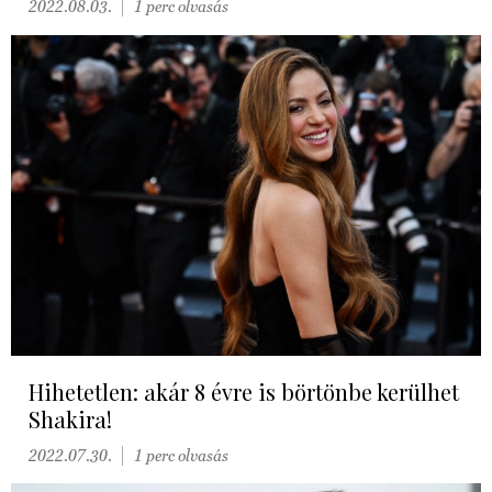
2022.08.03.
1 perc olvasás
Hihetetlen: akár 8 évre is börtönbe kerülhet
Shakira!
2022.07.30.
1 perc olvasás