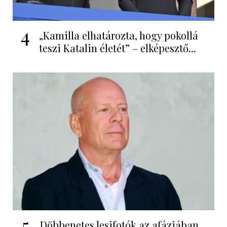
4
„Kamilla elhatározta, hogy pokollá
teszi Katalin életét” – elképesztő...
5
Döbbenetes lesifotók az afáziában