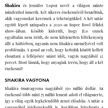
Shakira
és Jennifer Lopez nevét a világon szinte
mindenhol ismerik. Két sikeres énekesnőről beszélünk,
akik vagyonokat keresnek a tehetségükkel. A két sztár
együtt lépett színpadra a 2020-as Super Bowl félidei
show-jában. Később kiderült, hogy JLo ennek
egyáltalán nem örült, de nem kifejezetten féltékenység
állt a háttérben, ugyanis nem Shakira személyével volt
problémája. A gond az volt, hogy kettejük között kellett
elosztani a fellépésre szánt időt, vagyis nagyjából 12
percet. Most lássuk, hogy anyagiak terén, hogy áll a két
énekesnő!
SHAKIRA VAGYONA
Shakira összvagyona nagyjából 350 millió dollár. Az
énekesnő több mint 75 millió lemezt adott el világszerte,
így a világ egyik legkelendőbb zenei előadója. A sztár a
vagyonából jótékonykodik is, korábban létrehozta a