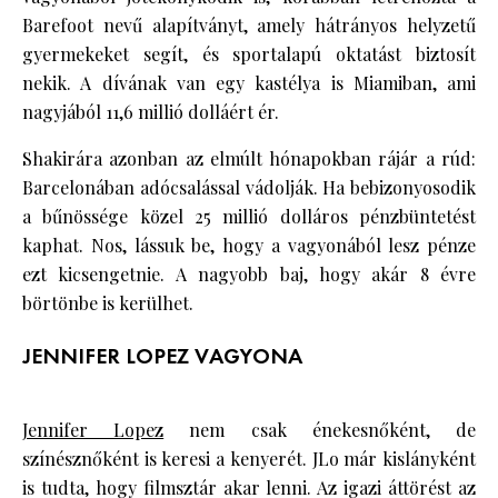
Barefoot nevű alapítványt, amely hátrányos helyzetű
gyermekeket segít, és sportalapú oktatást biztosít
nekik. A dívának van egy kastélya is Miamiban, ami
nagyjából 11,6 millió dolláért ér.
Shakirára azonban az elmúlt hónapokban rájár a rúd:
Barcelonában adócsalással vádolják. Ha bebizonyosodik
a bűnössége közel 25 millió dolláros pénzbüntetést
kaphat. Nos, lássuk be, hogy a vagyonából lesz pénze
ezt kicsengetnie. A nagyobb baj, hogy akár 8 évre
börtönbe is kerülhet.
JENNIFER LOPEZ VAGYONA
Jennifer Lopez
nem csak énekesnőként, de
színésznőként is keresi a kenyerét. JLo már kislányként
is tudta, hogy filmsztár akar lenni. Az igazi áttörést az