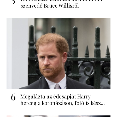
szenvedő Bruce Willisről
6
Megalázta az édesapját Harry
herceg a koronázáson, fotó is kész...