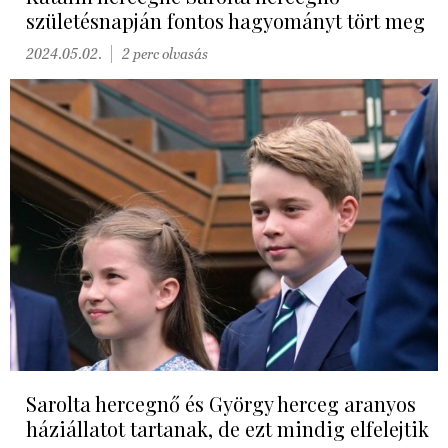
születésnapján fontos hagyományt tört meg
2024.05.02.
2 perc olvasás
Sarolta hercegnő és György herceg aranyos
háziállatot tartanak, de ezt mindig elfelejtik