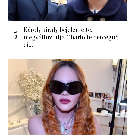
Károly király bejelentette,
5
megváltoztatja Charlotte hercegnő
cí...