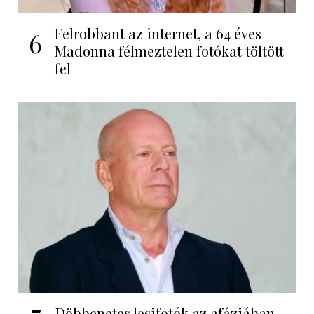
Felrobbant az internet, a 64 éves
6
Madonna félmeztelen fotókat töltött
fel
7
Döbbenetes lesifotók az afáziában