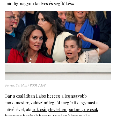
mindig nagyon kedves és segítőkész.
Forrás: Yui Mok / POOL / AFP
Bár a családban Lajos herceg a legnagyobb
mókamester, valószínűleg jól megértik egymást a
nővérével, aki
sok csínytevésben partner, de csak