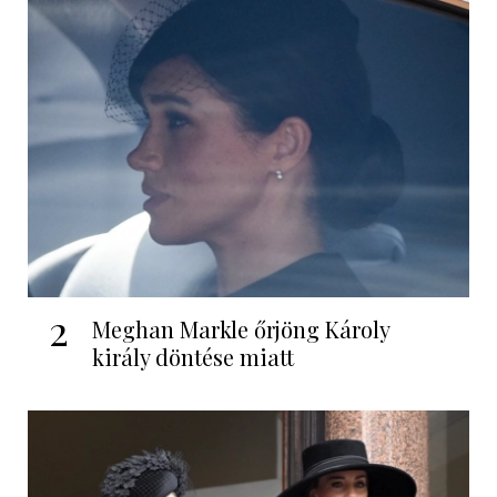
2
Meghan Markle őrjöng Károly
király döntése miatt