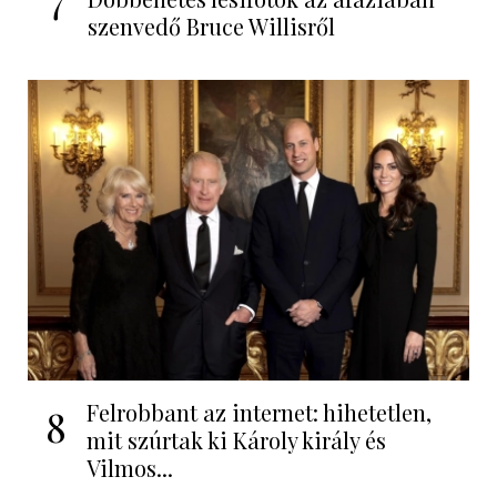
szenvedő Bruce Willisről
Felrobbant az internet: hihetetlen,
8
mit szúrtak ki Károly király és
Vilmos...