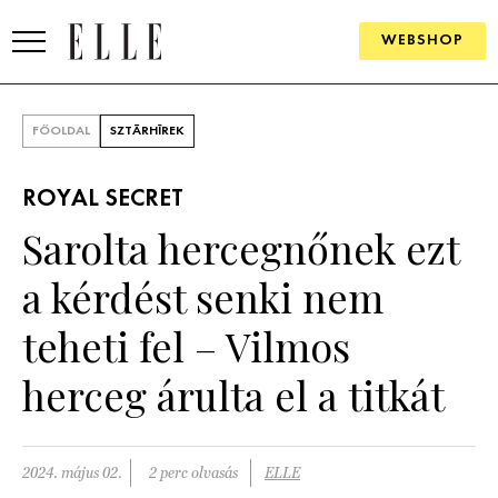
WEBSHOP
DIVAT
FŐOLDAL
SZTÁRHÍREK
ELLE DIGITAL
ROYAL SECRET
GOURMET AWARDS
Sarolta hercegnőnek ezt
SZÉPSÉG
a kérdést senki nem
KULTÚRA
teheti fel – Vilmos
PSZICHÉ
herceg árulta el a titkát
ÉLETMÓD
2024. május 02.
2 perc olvasás
ELLE
PÁRKAPCSOLAT