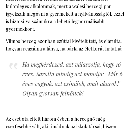
különleges alkalomnak, mert a walesi hercegi pár
igyekszik megóvni a gyermekeit a nyilvánosságtól
, ezzel
is biztosítva számukra a lehető legnormálisabb
gyermekkort.
Vilmos herceg azonban ezúttal kivételt tett, és elárulta,
hogyan reagálna a lánya, ha bárki az életkorát firtatná:
Ha megkérdezed, azt válaszolja, hogy 16
éves. Sarolta mindig azt mondja: „Már 6
éves vagyok, azt csinálok, amit akarok!”
Olyan gyorsan felnőnek!
Az eset óta eltelt három évben a hercegnő még
cserfesebbé vált, akit imádnak az iskolatársai, hiszen