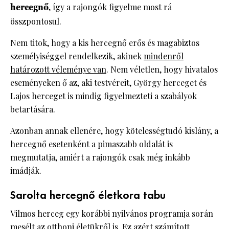
hercegnő
, így a rajongók figyelme most rá
összpontosul.
Nem titok, hogy a kis hercegnő erős és magabiztos
személyiséggel rendelkezik, akinek
mindenről
határozott véleménye van
. Nem véletlen, hogy hivatalos
eseményeken ő az, aki testvéreit, György herceget és
Lajos herceget is mindig figyelmezteti a szabályok
betartására.
Azonban annak ellenére, hogy kötelességtudó kislány, a
hercegnő esetenként a pimaszabb oldalát is
megmutatja, amiért a rajongók csak még inkább
imádják.
Sarolta hercegnő életkora tabu
Vilmos herceg egy korábbi nyilvános programja során
mesélt az otthoni életükről is. Ez azért számított