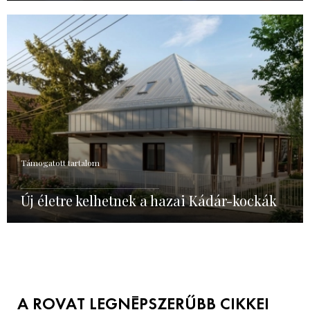
Támogatott tartalom
Új életre kelhetnek a hazai Kádár-kockák
A ROVAT LEGNÉPSZERŰBB CIKKEI