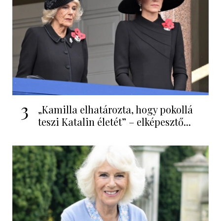
3
„Kamilla elhatározta, hogy pokollá
teszi Katalin életét” – elképesztő...