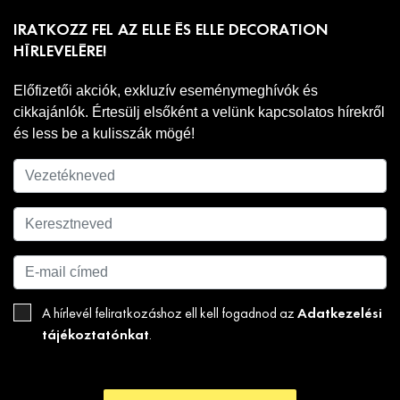
IRATKOZZ FEL AZ ELLE ÉS ELLE DECORATION
HÍRLEVELÉRE!
Előfizetői akciók, exkluzív eseménymeghívók és
cikkajánlók. Értesülj elsőként a velünk kapcsolatos hírekről
és less be a kulisszák mögé!
Adatkezelési
A hírlevél feliratkozáshoz ell kell fogadnod az
tájékoztatónkat
.