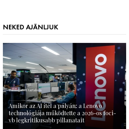
NEKED AJÁNLJUK
Támogatott tartalom
Amikor az AI ítél a pályán: a Lenovo
technológiája működtette a 2026-os foci-
vb legkritikusabb pillanatait