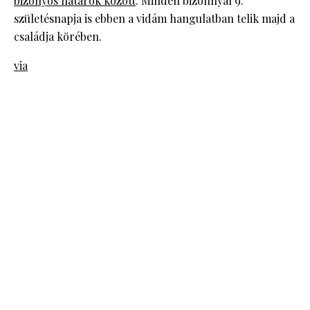
bizonyos határok között
. Minden bizonnyal 9.
születésnapja is ebben a vidám hangulatban telik majd a
családja körében.
via