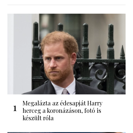
Megalázta az édesapját Harry
1
herceg a koronázáson, fotó is
készült róla