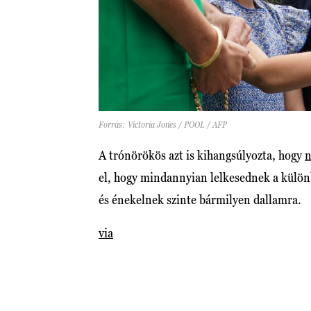
Forrás: Victoria Jones / POOL / AFP
A trónörökös azt is kihangsúlyozta, hogy
n
el, hogy mindannyian lelkesednek a külön
és énekelnek szinte bármilyen dallamra.
via