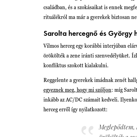
családban, és a szokásaikat is ennek meg
rituálékról ma már a gyerekek biztosan 
Sarolta hercegnő és György h
Vilmos herceg egy korábbi interjúban elár
örökölték a zene iránti szenvedélyüket. Í
konfliktus szokott kialakulni.
Reggelente a gyerekek imádnak zenét hallg
egyeznek meg, hogy mi szóljon
: míg Sarol
inkább az AC/DC számait kedveli. Ilyenko
herceg erről így nyilatkozott:
Meglepődtem, 
örökölték a cs