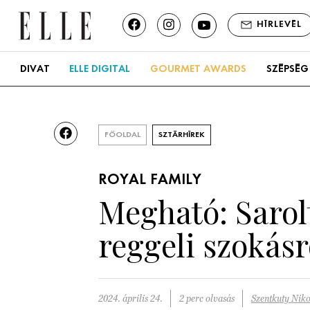
HÍRLEVÉL
DIVAT
ELLE DIGITAL
GOURMET AWARDS
SZÉPSÉG
FŐOLDAL
SZTÁRHÍREK
ROYAL FAMILY
Megható: Sarol
reggeli szokás
2024. április 24.
2 perc olvasás
Szentkuty Niko