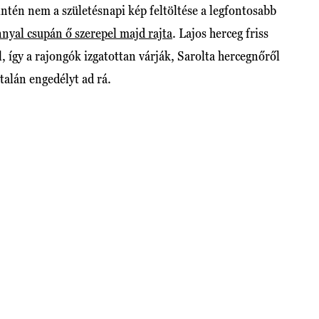
intén nem a születésnapi kép feltöltése a legfontosabb
nyal csupán ő szerepel majd rajta
. Lajos herceg friss
l, így a rajongók izgatottan várják, Sarolta hercegnőről
talán engedélyt ad rá.