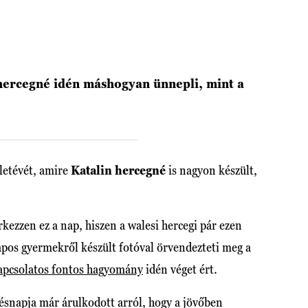
hercegné idén máshogyan ünnepli, mint a
életévét, amire
Katalin hercegné
is nagyon készült,
kezzen ez a nap, hiszen a walesi hercegi pár ezen
apos gyermekről készült fotóval örvendezteti meg a
kapcsolatos fontos hagyomány
idén véget ért.
tésnapja már árulkodott arról, hogy a jövőben