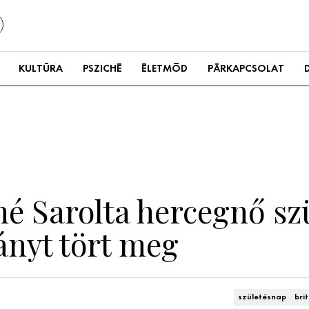
KULTÚRA
PSZICHÉ
ÉLETMÓD
PÁRKAPCSOLAT
né Sarolta hercegnő sz
nyt tört meg
születésnap
brit