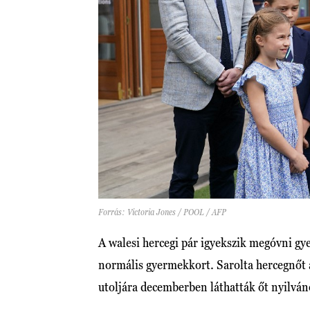
Forrás: Victoria Jones / POOL / AFP
A walesi hercegi pár igyekszik megóvni gy
normális gyermekkort. Sarolta hercegnő
utoljára decemberben láthatták őt nyilvá