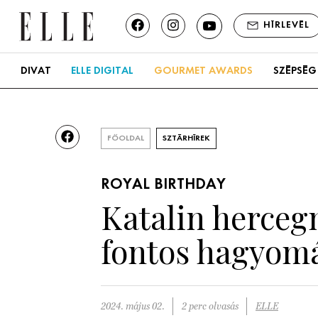
HÍRLEVÉL
DIVAT
ELLE DIGITAL
GOURMET AWARDS
SZÉPSÉG
FŐOLDAL
SZTÁRHÍREK
ROYAL BIRTHDAY
Katalin herceg
fontos hagyomá
2024. május 02.
2 perc olvasás
ELLE