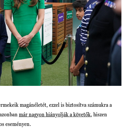
ermekeik magánéletét, ezzel is biztosítva számukra a
t azonban
már nagyon hiányolják a követők
, hiszen
nos eseményen.