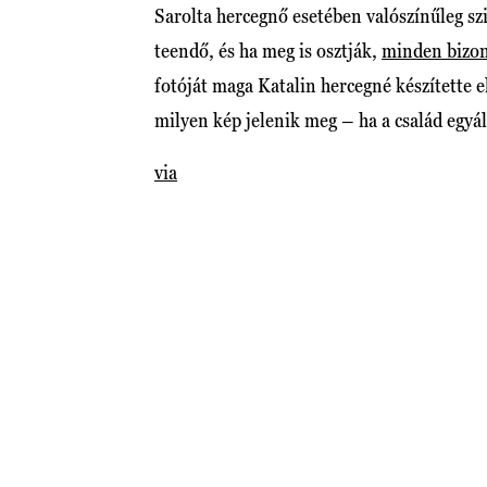
Sarolta hercegnő esetében valószínűleg sz
teendő, és ha meg is osztják,
minden bizon
fotóját maga Katalin hercegné készítette e
milyen kép jelenik meg – ha a család egyál
via