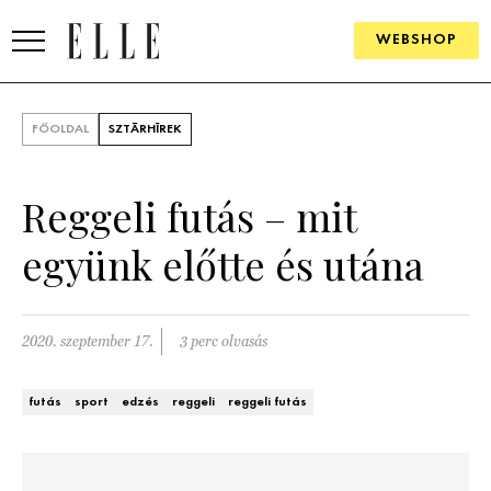
WEBSHOP
DIVAT
FŐOLDAL
SZTÁRHÍREK
ELLE DIGITAL
Reggeli futás – mit
GOURMET AWARDS
együnk előtte és utána
SZÉPSÉG
KULTÚRA
2020. szeptember 17.
3 perc olvasás
PSZICHÉ
futás
sport
edzés
reggeli
reggeli futás
ÉLETMÓD
PÁRKAPCSOLAT