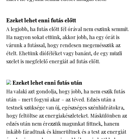
Ezeket lehet enni futás előtt
A legjobb, ha futás előtt fél órával nem eszünk semmit.
Ha nagyon sokat ettünk, akkor jobb, ha egy órát is
várunk a futással, hogy rendesen megemésszük az
ételt. Ehetünk dióféléket vagy banánt, de egy müzli
szelet is megfelelő energiát ad futás előtt.
Ezeket lehet enni futás után
Ha valaki azt gondolja, hogy jobb, ha nem eszik futás
után – mert fogyni akar – az téved. Edzés után a
testnek szüksége van új, egészséges szénhidrátokra,
hogy feltöltse az energiakészleteket. Máskülönben az
edzés után nem érezzük magunkat fittnek, hanem
inkább fáradtnak és kimerültnek és a test az energiát