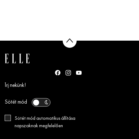
Írj nekünk!
Sötét mód
Sötét mód automatikus állítása
napszaknak megfelelően