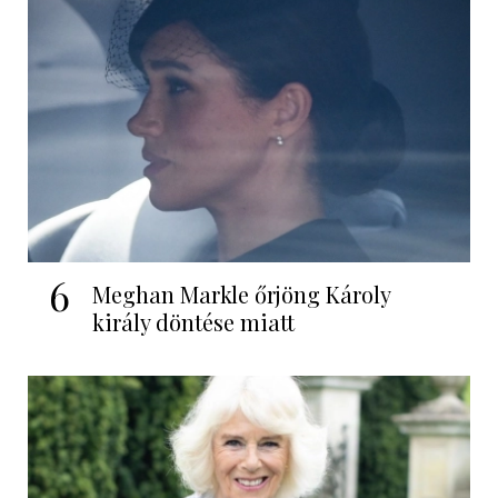
6
Meghan Markle őrjöng Károly
király döntése miatt