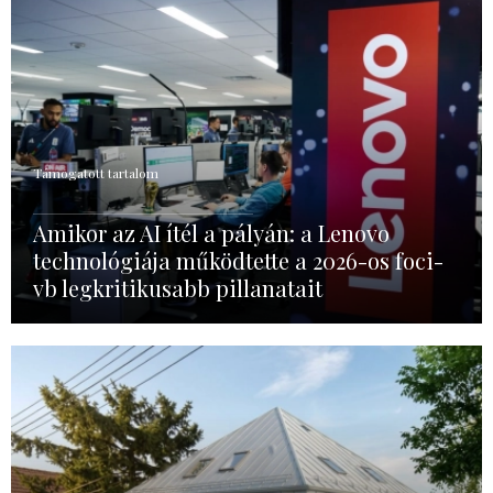
Támogatott tartalom
Amikor az AI ítél a pályán: a Lenovo
technológiája működtette a 2026-os foci-
vb legkritikusabb pillanatait