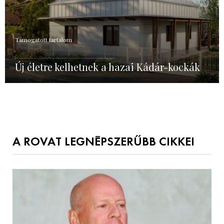
Támogatott tartalom
Új életre kelhetnek a hazai Kádár-kockák
A ROVAT LEGNÉPSZERŰBB CIKKEI