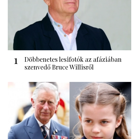
1
Döbbenetes lesifotók az afáziában
szenvedő Bruce Willisről