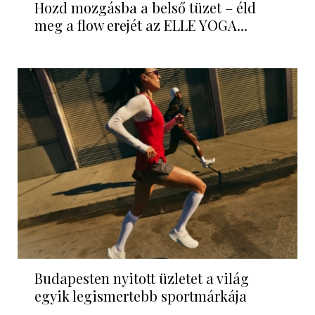
Hozd mozgásba a belső tüzet – éld
meg a flow erejét az ELLE YOGA...
Budapesten nyitott üzletet a világ
egyik legismertebb sportmárkája