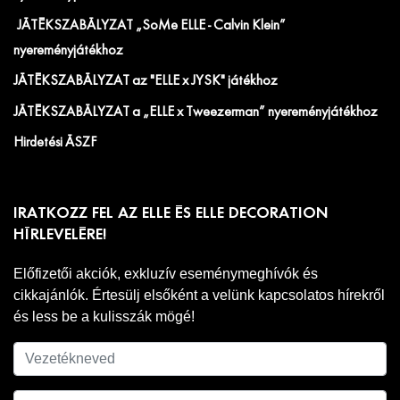
JÁTÉKSZABÁLYZAT „SoMe ELLE - Calvin Klein”
nyereményjátékhoz
JÁTÉKSZABÁLYZAT az "ELLE x JYSK" játékhoz
JÁTÉKSZABÁLYZAT a „ELLE x Tweezerman” nyereményjátékhoz
Hirdetési ÁSZF
IRATKOZZ FEL AZ ELLE ÉS ELLE DECORATION
HÍRLEVELÉRE!
Előfizetői akciók, exkluzív eseménymeghívók és
cikkajánlók. Értesülj elsőként a velünk kapcsolatos hírekről
és less be a kulisszák mögé!