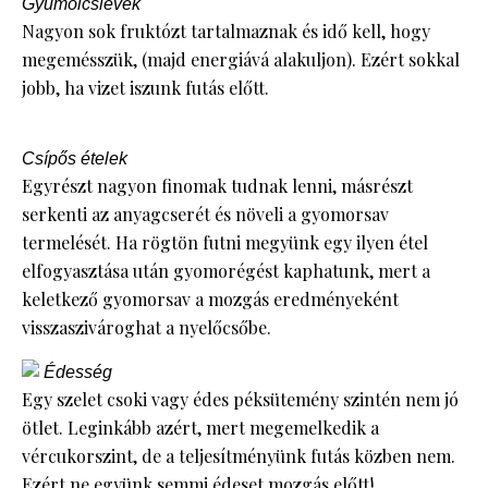
Gyümölcslevek
Nagyon sok fruktózt tartalmaznak és idő kell, hogy
megemésszük, (majd energiává alakuljon). Ezért sokkal
jobb, ha vizet iszunk futás előtt.
Csípős ételek
Egyrészt nagyon finomak tudnak lenni, másrészt
serkenti az anyagcserét és növeli a gyomorsav
termelését. Ha rögtön futni megyünk egy ilyen étel
elfogyasztása után gyomorégést kaphatunk, mert a
keletkező gyomorsav a mozgás eredményeként
visszaszivároghat a nyelőcsőbe.
Édesség
Egy szelet csoki vagy édes péksütemény szintén nem jó
ötlet. Leginkább azért, mert megemelkedik a
vércukorszint, de a teljesítményünk futás közben nem.
Ezért ne együnk semmi édeset mozgás előtt!