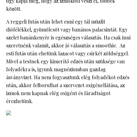
úgy kapja meg, hogy az izmokból veszi el, többek
között.
A reggeli futás után lehet enni egy tál müzlit
diófélékkel, gyümölcsöt vagy banános palacsintát. Egy
szelet banánkenyér is egészséges választás. Ha csak inni
szeretnénk valamit, akkor jó választás a smoothie. Az
esti futás után ehetünk lazacot vagy csirkét zöldséggel.
Mivel a testnek egy kimerítő edzés után szüksége van
folyadékra is, igyunk magnéziumban gazdag
ásványvizet. Ha nem fogyasztunk elég folyadékot edzés
után, akkor felborulhat a szervezet oxigénellátása, az
izmok nem kapnak elég oxigént és fáradtságot
érezhetünk.