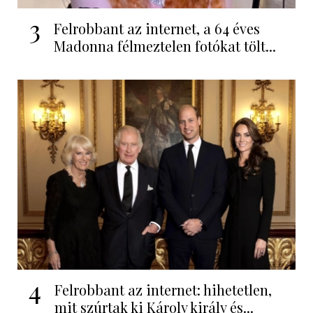
3
Felrobbant az internet, a 64 éves
Madonna félmeztelen fotókat tölt...
4
Felrobbant az internet: hihetetlen,
mit szúrtak ki Károly király és...