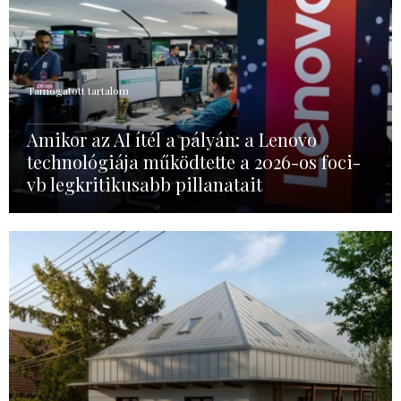
Támogatott tartalom
Amikor az AI ítél a pályán: a Lenovo
technológiája működtette a 2026-os foci-
vb legkritikusabb pillanatait