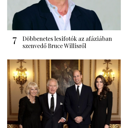
7
Döbbenetes lesifotók az afáziában
szenvedő Bruce Willisről