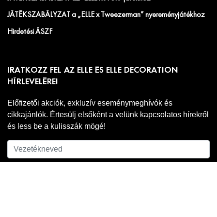
JÁTÉKSZABÁLYZAT a „ELLE x Tweezerman” nyereményjátékhoz
Hirdetési ÁSZF
IRATKOZZ FEL AZ ELLE ÉS ELLE DECORATION
HÍRLEVELÉRE!
Előfizetői akciók, exkluzív eseménymeghívók és
cikkajánlók. Értesülj elsőként a velünk kapcsolatos hírekről
és less be a kulisszák mögé!