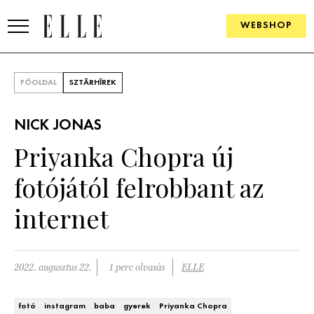
WEBSHOP
DIVAT
FŐOLDAL
SZTÁRHÍREK
ELLE DIGITAL
NICK JONAS
GOURMET AWARDS
Priyanka Chopra új
SZÉPSÉG
fotójától felrobbant az
KULTÚRA
internet
PSZICHÉ
2022. augusztus 22.
1 perc olvasás
ELLE
ÉLETMÓD
PÁRKAPCSOLAT
fotó
instagram
baba
gyerek
Priyanka Chopra