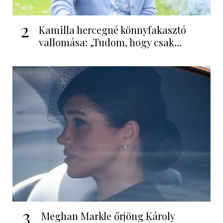
2
Kamilla hercegné könnyfakasztó
vallomása: „Tudom, hogy csak...
3
Meghan Markle őrjöng Károly