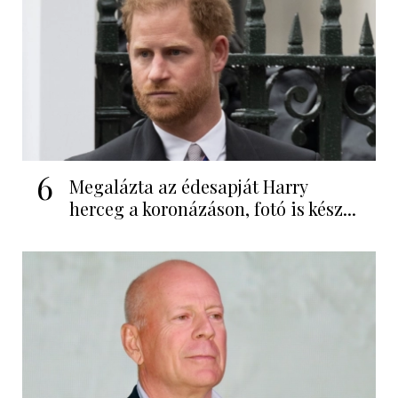
6
Megalázta az édesapját Harry
herceg a koronázáson, fotó is kész...