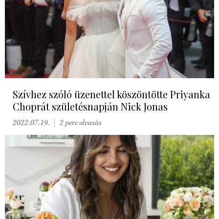
Szívhez szóló üzenettel köszöntötte Priyanka
Choprát születésnapján Nick Jonas
2022.07.19.
2 perc olvasás