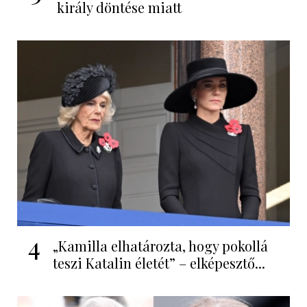
király döntése miatt
4
„Kamilla elhatározta, hogy pokollá
teszi Katalin életét” – elképesztő...