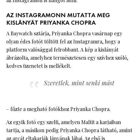
az Instagramon is hangot adni.
AZ INSTAGRAMONN MUTATTA MEG
KISLÁNYÁT PRIYANKA CHOPRA
A Baywatch sztárja, Priyanka Chopra vasárnap egy
olyan édes fotót töltött fel az Instagramra, hogy a
platform valósággal felrobbant. A kép a kislányát
ábrázolta, amelyhez természetesen egy szívhez szóló,
kedves üzenetet is mellékelt.
Szeretlek, mint senki mást
– fűzte a megható fotókhoz Priyanka Chopra.
Az egyik fotó egy szelfi, amelyen Maltit a karjaiban
tartja, a másikon pedig Priyanka Chopra látható, amint
az arcát eltakarják lányának lábai. Az első is