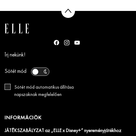
Írj nekünk!
Sötét mód
Sötét mód automatikus állítása
napszaknak megfelelően
INFORMÁCIÓK
JÁTÉKSZABÁLYZAT az „ELLE x Disney+” nyereményjátékhoz