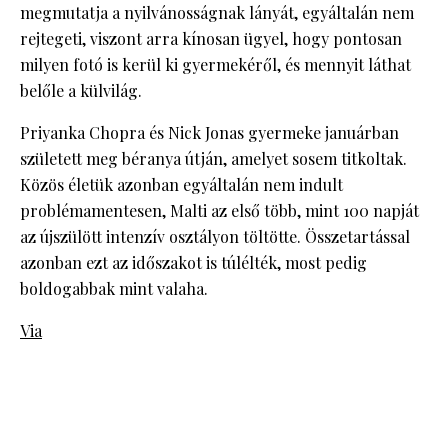
megmutatja a nyilvánosságnak lányát, egyáltalán nem
rejtegeti, viszont arra kínosan ügyel, hogy pontosan
milyen fotó is kerül ki gyermekéről, és mennyit láthat
belőle a külvilág.
Priyanka Chopra és Nick Jonas gyermeke januárban
született meg béranya útján, amelyet sosem titkoltak.
Közös életük azonban egyáltalán nem indult
problémamentesen, Malti az első több, mint 100 napját
az újszülött intenzív osztályon töltötte. Összetartással
azonban ezt az időszakot is túlélték, most pedig
boldogabbak mint valaha.
Via