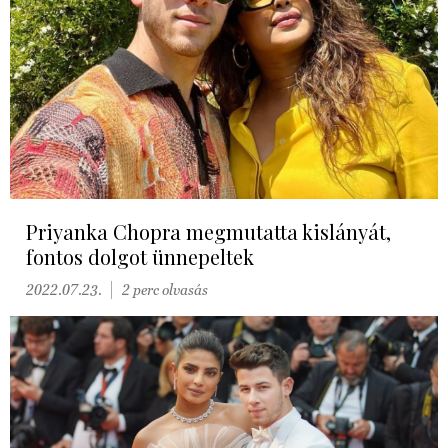
Priyanka Chopra megmutatta kislányát,
fontos dolgot ünnepeltek
2022.07.23.
2 perc olvasás