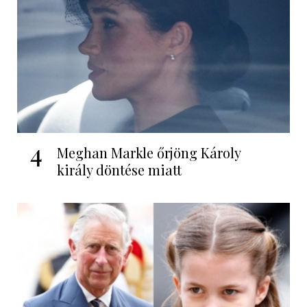
4
Meghan Markle őrjöng Károly
király döntése miatt