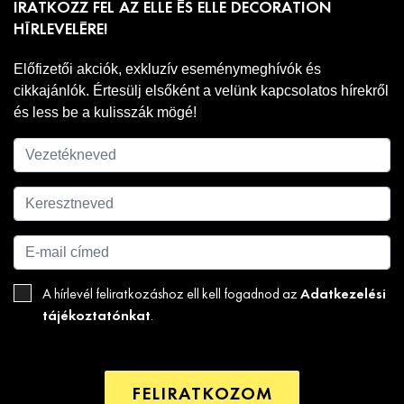
IRATKOZZ FEL AZ ELLE ÉS ELLE DECORATION
HÍRLEVELÉRE!
Előfizetői akciók, exkluzív eseménymeghívók és
cikkajánlók. Értesülj elsőként a velünk kapcsolatos hírekről
és less be a kulisszák mögé!
Adatkezelési
A hírlevél feliratkozáshoz ell kell fogadnod az
tájékoztatónkat
.
FELIRATKOZOM