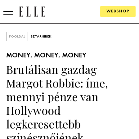
WEBSHOP
DIVAT
FŐOLDAL
SZTÁRHÍREK
ELLE DIGITAL
MONEY, MONEY, MONEY
GOURMET AWARDS
Brutálisan gazdag
SZÉPSÉG
Margot Robbie: íme,
KULTÚRA
mennyi pénze van
PSZICHÉ
Hollywood
legkeresettebb
ÉLETMÓD
színésznőjének
PÁRKAPCSOLAT