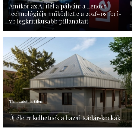
Amikor az AI ítél a pályán: a Lenovo
technológiája működtette a 2026-os foci-
vb legkritikusabb pillanatait
Támogatott tartalom
Új életre kelhetnek a hazai Kádár-kockák