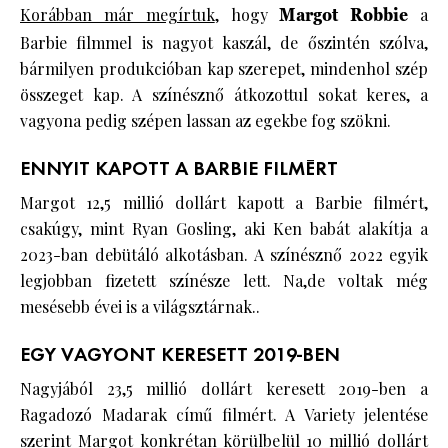
Korábban már megírtuk
, hogy
Margot Robbie
a
Barbie filmmel is nagyot kaszál, de őszintén szólva,
bármilyen produkcióban kap szerepet, mindenhol szép
összeget kap. A színésznő átkozottul sokat keres, a
vagyona pedig szépen lassan az egekbe fog szökni.
ENNYIT KAPOTT A BARBIE FILMÉRT
Margot 12,5 millió dollárt kapott a Barbie filmért,
csakúgy, mint Ryan Gosling, aki Ken babát alakítja a
2023-ban debütáló alkotásban. A színésznő 2022 egyik
legjobban fizetett színésze lett. Na,de voltak még
mesésebb évei is a világsztárnak..
EGY VAGYONT KERESETT 2019-BEN
Nagyjából 23,5 millió dollárt keresett 2019-ben a
Ragadozó Madarak című filmért. A Variety jelentése
szerint Margot konkrétan körülbelül 10 millió dollárt