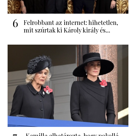
6
Felrobbant az internet: hihetetlen,
mit szúrtak ki Károly király és...
7
„Kamilla elhatározta, hogy pokollá