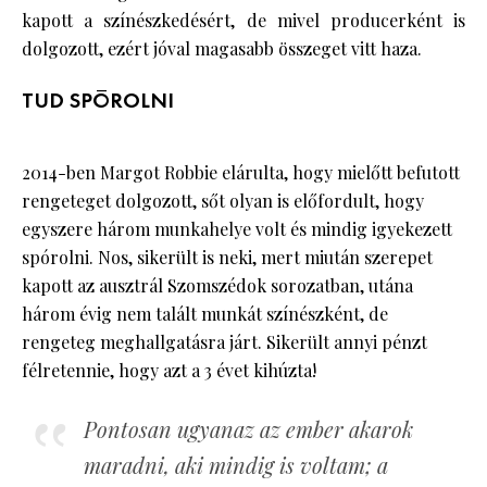
kapott a színészkedésért, de mivel producerként is
dolgozott, ezért jóval magasabb összeget vitt haza.
TUD SPÓROLNI
2014-ben Margot Robbie elárulta, hogy mielőtt befutott
rengeteget dolgozott, sőt olyan is előfordult, hogy
egyszere három munkahelye volt és mindig igyekezett
spórolni. Nos, sikerült is neki, mert miután szerepet
kapott az ausztrál Szomszédok sorozatban, utána
három évig nem talált munkát színészként, de
rengeteg meghallgatásra járt. Sikerült annyi pénzt
félretennie, hogy azt a 3 évet kihúzta!
Pontosan ugyanaz az ember akarok
maradni, aki mindig is voltam; a