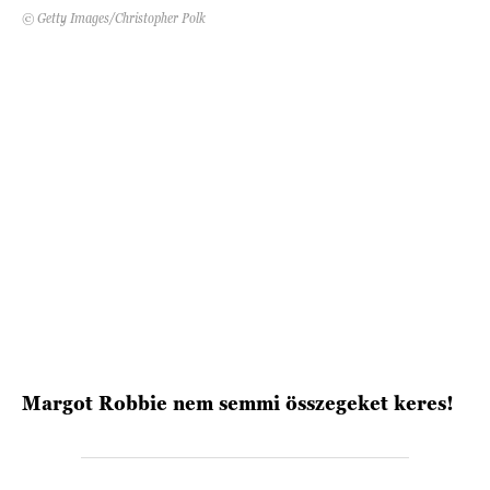
© Getty Images/Christopher Polk
HÍRLEVÉL
Margot Robbie nem semmi összegeket keres!