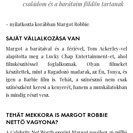
családom és a barátaim földön tartanak
- nyilatkozta korábban Margot Robbie.
SAJÁT VÁLLALKOZÁSA VAN
Margot a barátaival és a férjével, Tom Ackerley-vel
alapította meg a Lucky Chap Entertainment-et, ahol
filmkészítéssel foglalkoznak. Olyan filmeket
készítettek, mint a Ragadozó madarak, az Én, Tonya, és
igen a Barbie film is. Tehát, a színésznő nem csak
színészként keresi a kenyerét, hanem a munkálatokban
is mindig részt vesz.
TEHÁT MEKKORA IS MARGOT ROBBIE
NETTÓ VAGYONA?
A Celebrity Net Worth szerint Margot nevéhez 26 millió