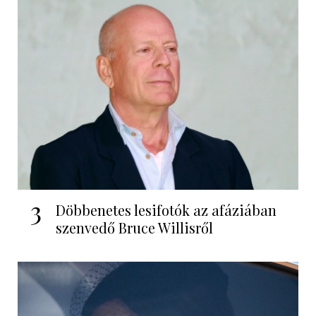
3
Döbbenetes lesifotók az afáziában
szenvedő Bruce Willisről