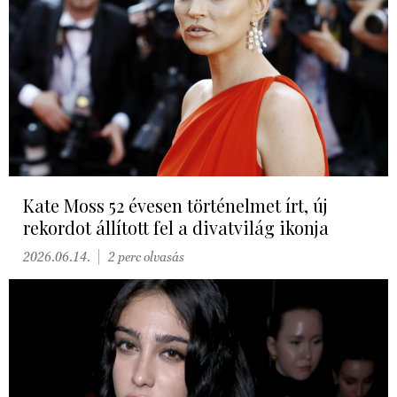
Kate Moss 52 évesen történelmet írt, új
rekordot állított fel a divatvilág ikonja
2026.06.14.
2 perc olvasás