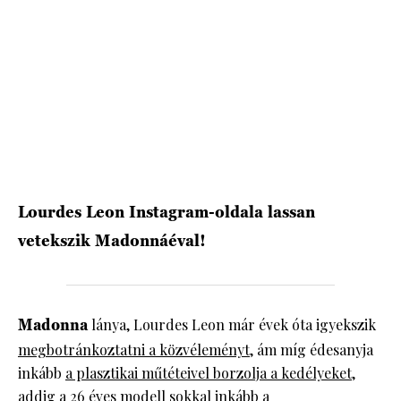
HÍRLEVÉL
Lourdes Leon Instagram-oldala lassan
vetekszik Madonnáéval!
Madonna
lánya, Lourdes Leon már évek óta igyekszik
megbotránkoztatni a közvéleményt
, ám míg édesanyja
inkább
a plasztikai műtéteivel borzolja a kedélyeket
,
addig a 26 éves modell sokkal inkább a