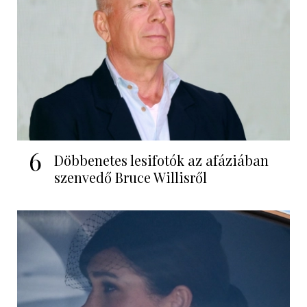
6
Döbbenetes lesifotók az afáziában
szenvedő Bruce Willisről