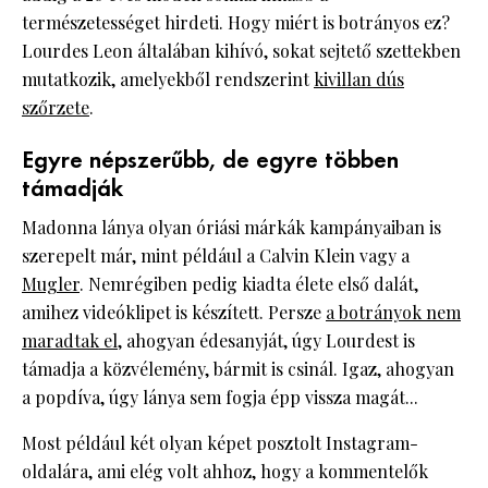
természetességet hirdeti. Hogy miért is botrányos ez?
Lourdes Leon általában kihívó, sokat sejtető szettekben
mutatkozik, amelyekből rendszerint
kivillan dús
szőrzete
.
Egyre népszerűbb, de egyre többen
támadják
Madonna lánya olyan óriási márkák kampányaiban is
szerepelt már, mint például a Calvin Klein vagy a
Mugler
. Nemrégiben pedig kiadta élete első dalát,
amihez videóklipet is készített. Persze
a botrányok nem
maradtak el
, ahogyan édesanyját, úgy Lourdest is
támadja a közvélemény, bármit is csinál. Igaz, ahogyan
a popdíva, úgy lánya sem fogja épp vissza magát...
Most például két olyan képet posztolt Instagram-
oldalára, ami elég volt ahhoz, hogy a kommentelők