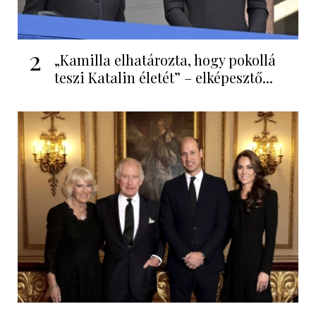
2
„Kamilla elhatározta, hogy pokollá
teszi Katalin életét” – elképesztő...