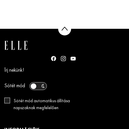
Írj nekünk!
Sötét mód
Sötét mód automatikus állítása
napszaknak megfelelően