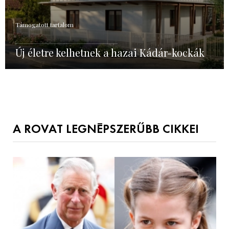
Támogatott tartalom
Új életre kelhetnek a hazai Kádár-kockák
A ROVAT LEGNÉPSZERŰBB CIKKEI