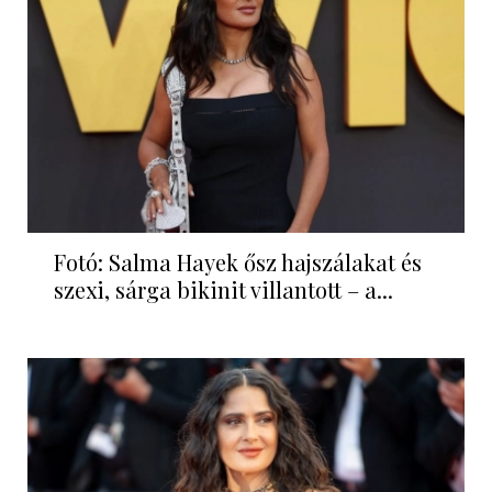
Fotó: Salma Hayek ősz hajszálakat és
szexi, sárga bikinit villantott – a...