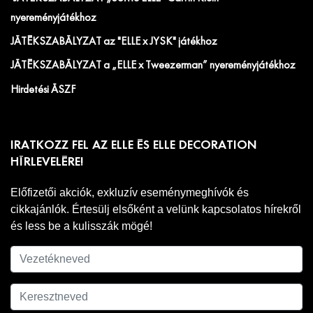
nyereményjátékhoz
JÁTÉKSZABÁLYZAT az "ELLE x JYSK" játékhoz
JÁTÉKSZABÁLYZAT a „ELLE x Tweezerman” nyereményjátékhoz
Hirdetési ÁSZF
IRATKOZZ FEL AZ ELLE ÉS ELLE DECORATION
HÍRLEVELÉRE!
Előfizetői akciók, exkluzív eseménymeghívók és
cikkajánlók. Értesülj elsőként a velünk kapcsolatos hírekről
és less be a kulisszák mögé!