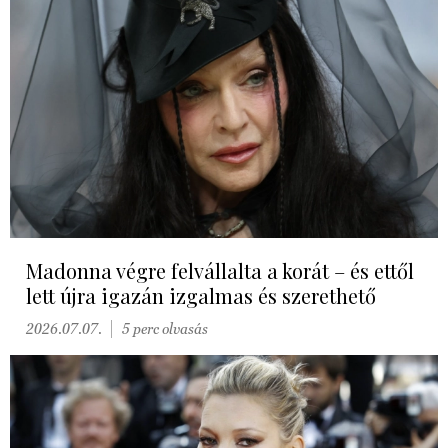
Madonna végre felvállalta a korát – és ettől
lett újra igazán izgalmas és szerethető
2026.07.07.
5 perc olvasás