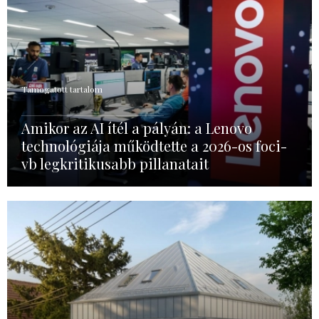
Támogatott tartalom
Amikor az AI ítél a pályán: a Lenovo
technológiája működtette a 2026-os foci-
vb legkritikusabb pillanatait