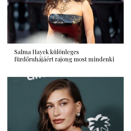
Salma Hayek különleges
fürdőruhájáért rajong most mindenki