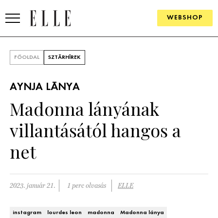
WEBSHOP
DIVAT
FŐOLDAL
SZTÁRHÍREK
ELLE DIGITAL
AYNJA LÁNYA
GOURMET AWARDS
Madonna lányának
SZÉPSÉG
villantásától hangos a
KULTÚRA
net
PSZICHÉ
2023. január 21.
1 perc olvasás
ELLE
ÉLETMÓD
PÁRKAPCSOLAT
instagram
lourdes leon
madonna
Madonna lánya