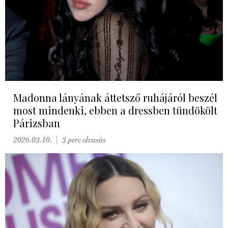
Madonna lányának áttetsző ruhájáról beszél
most mindenki, ebben a dressben tündökölt
Párizsban
2026.03.10.
3 perc olvasás