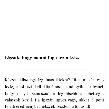
HÍRLEVÉL
Lássuk, hogy menni fog-e ez a kvíz.
Készen állsz egy izgalmas játékra? Itt a 10 kérdéses
kvíz
, ahol azt kell kitalálnod mindegyik kérdésnél,
hogy melyik színésznő a legidősebb a lehetséges
válaszok közül. Ha igazán ügyes vagy, akkor 8 pont
feletti eredményt érhetsz el. Teszteld a tudásod!