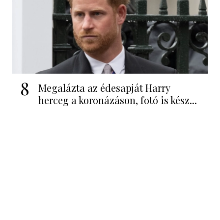
8
Megalázta az édesapját Harry
herceg a koronázáson, fotó is kész...