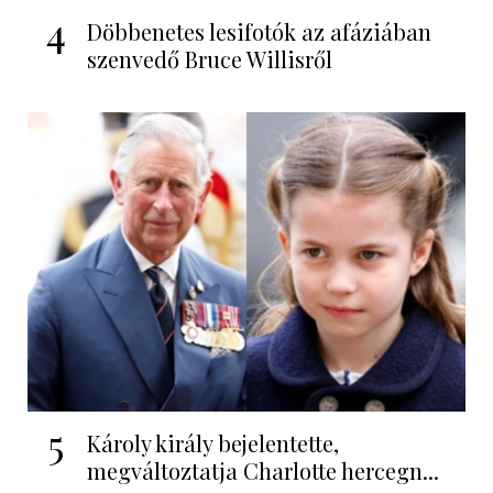
4
Döbbenetes lesifotók az afáziában
szenvedő Bruce Willisről
5
Károly király bejelentette,
megváltoztatja Charlotte hercegn...