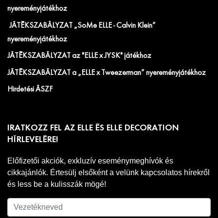
nyereményjátékhoz
JÁTÉKSZABÁLYZAT „SoMe ELLE - Calvin Klein”
nyereményjátékhoz
JÁTÉKSZABÁLYZAT az "ELLE x JYSK" játékhoz
JÁTÉKSZABÁLYZAT a „ELLE x Tweezerman” nyereményjátékhoz
Hirdetési ÁSZF
IRATKOZZ FEL AZ ELLE ÉS ELLE DECORATION
HÍRLEVELÉRE!
Előfizetői akciók, exkluzív eseménymeghívók és
cikkajánlók. Értesülj elsőként a velünk kapcsolatos hírekről
és less be a kulisszák mögé!