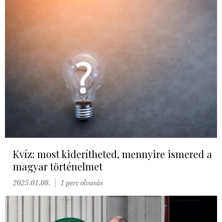
Kvíz: most kiderítheted, mennyire ismered a
magyar történelmet
2025.01.08.
1 perc olvasás