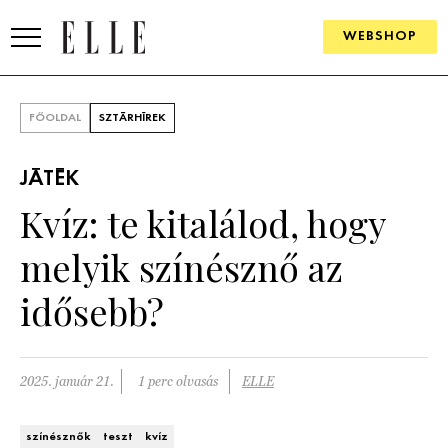
WEBSHOP
DIVAT
FŐOLDAL
SZTÁRHÍREK
ELLE DIGITAL
JÁTÉK
GOURMET AWARDS
Kvíz: te kitalálod, hogy
SZÉPSÉG
melyik színésznő az
KULTÚRA
idősebb?
PSZICHÉ
2025. január 21.
1 perc olvasás
ELLE
ÉLETMÓD
PÁRKAPCSOLAT
színésznők
teszt
kvíz