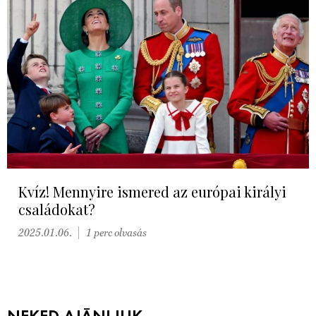
Kvíz! Mennyire ismered az európai királyi
családokat?
2025.01.06.
1 perc olvasás