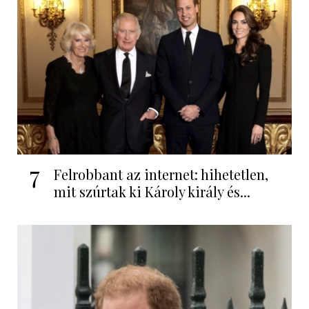
7
Felrobbant az internet: hihetetlen,
mit szúrtak ki Károly király és...