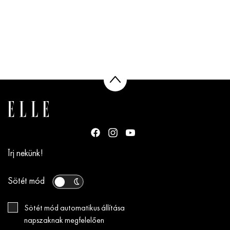
Írj nekünk!
Sötét mód
Sötét mód automatikus állítása
napszaknak megfelelően