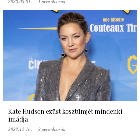
2023.03.01.
1 perc olvasás
Kate Hudson ezüst kosztümjét mindenki
imádja
2022.12.16.
2 perc olvasás