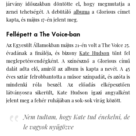
járvány időszakban döntötte el, hogy megmutatja a
zenei tehetségét. A debütáló
albuma
a Glorious címet
kapta, és május 17-én jelent meg.
Fellépett a The Voice-ban
Az Egyesült Államokban május 21-én volt a The Voice 25.
évadának a fináléja, és bizony
Kate Hudson
tűnt fel
meglepetésvendégként. A színésznő a Glorious című
dalát adta elő, amiről az album is kapta a nevét. A 45
éves sztár felrobbantotta a műsor színpadát, és azóta is
mindenki róla beszél. Az előadás elképesztően
látványosra sikerült, Kate Hudson igazi angyalként
jelent meg a fehér ruhájában a sok-sok virág között.
Nem tudtam, hogy Kate tud énekelni, de
le vagyok nyűgözve