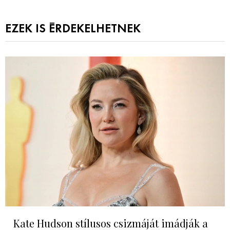
EZEK IS ÉRDEKELHETNEK
Kate Hudson stílusos csizmáját imádják a