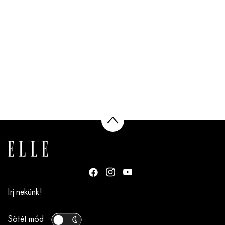
Írj nekünk!
Sötét mód