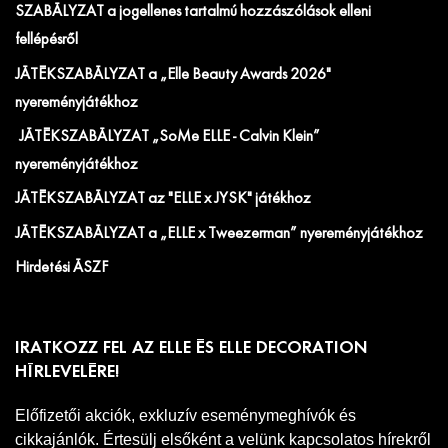
SZABÁLYZAT a jogellenes tartalmú hozzászólások elleni
fellépésről
JÁTÉKSZABÁLYZAT a „Elle Beauty Awards 2026"
nyereményjátékhoz
JÁTÉKSZABÁLYZAT „SoMe ELLE - Calvin Klein”
nyereményjátékhoz
JÁTÉKSZABÁLYZAT az "ELLE x JYSK" játékhoz
JÁTÉKSZABÁLYZAT a „ELLE x Tweezerman” nyereményjátékhoz
Hirdetési ÁSZF
IRATKOZZ FEL AZ ELLE ÉS ELLE DECORATION
HÍRLEVELÉRE!
Előfizetői akciók, exkluzív eseménymeghívók és
cikkajánlók. Értesülj elsőként a velünk kapcsolatos hírekről