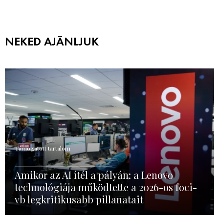
NEKED AJÁNLJUK
Támogatott tartalom
Amikor az AI ítél a pályán: a Lenovo
technológiája működtette a 2026-os foci-
vb legkritikusabb pillanatait