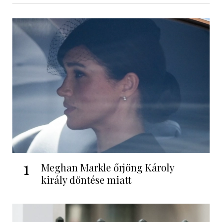
1
Meghan Markle őrjöng Károly
király döntése miatt