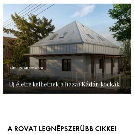
Támogatott tartalom
Új életre kelhetnek a hazai Kádár-kockák
A ROVAT LEGNÉPSZERŰBB CIKKEI