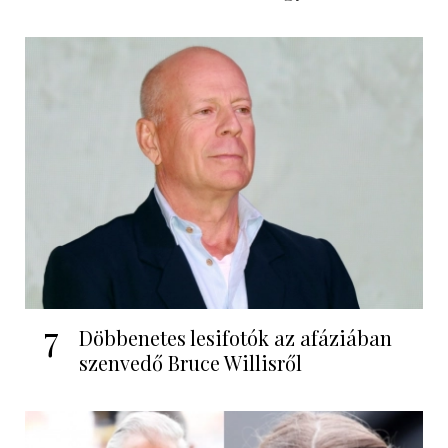
7
Döbbenetes lesifotók az afáziában
szenvedő Bruce Willisről