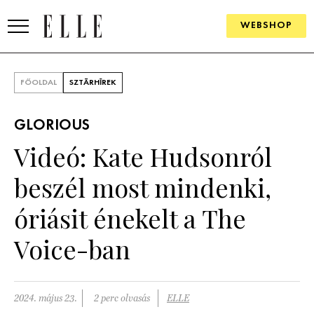
WEBSHOP
DIVAT
FŐOLDAL
SZTÁRHÍREK
ELLE DIGITAL
GLORIOUS
GOURMET AWARDS
Videó: Kate Hudsonról
SZÉPSÉG
beszél most mindenki,
KULTÚRA
óriásit énekelt a The
PSZICHÉ
Voice-ban
ÉLETMÓD
2024. május 23.
2 perc olvasás
ELLE
PÁRKAPCSOLAT