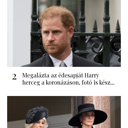
2
Megalázta az édesapját Harry
herceg a koronázáson, fotó is kész...