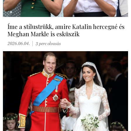
Íme a stílustrükk, amire Katalin hercegné és
Meghan Markle is esküszik
2026.06.04.
3 perc olvasás