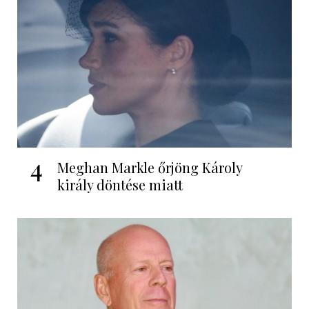
4
Meghan Markle őrjöng Károly
király döntése miatt