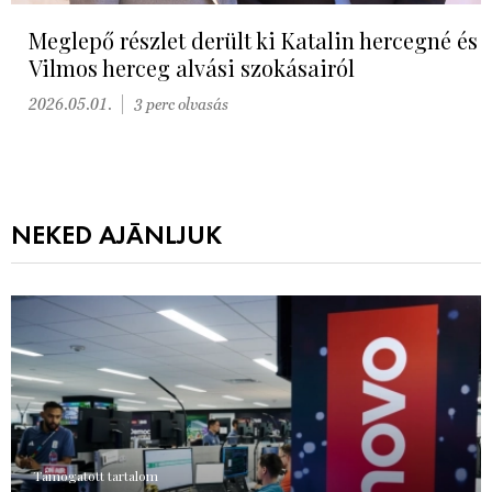
Meglepő részlet derült ki Katalin hercegné és
Vilmos herceg alvási szokásairól
2026.05.01.
3 perc olvasás
NEKED AJÁNLJUK
Támogatott tartalom