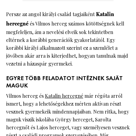
Persze az angol királyi család tagjaiként
Katalin
hercegné
és Vilmos herceg számos kötöttségnek kell
megfeleljen, ám a nevelési elveik sok tekintetben
eltérnek a korábbi generációk gyakorlatától. Egy
korábbi királyi alkalmazott szerint ez a szemlélet a
jövőben akár arra is kiterjedhet, hogyan tanulnak majd
vezetni a házaspár gyermekei.
EGYRE TÖBB FELADATOT INTÉZNEK SAJÁT
MAGUK
Vilmos herceg és
Katalin hercegné
már régóta arról
ismert, hogy a lehetőségekhez mérten aktívan részt
vesznek gyermekeik mindennapjaiban. Nem ritka, hogy
maguk viszik iskolába György herceget, Sarolta
hercegnőt és Lajos herceget, vagy személyesen vesznek
részt a családi programok szervezésében. Míg