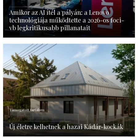
Amikor az AI ítél a pályán: a Lenovo
technológiája működtette a 2026-os foci-
vb legkritikusabb pillanatait
Támogatott tartalom
Új életre kelhetnek a hazai Kádár-kockák