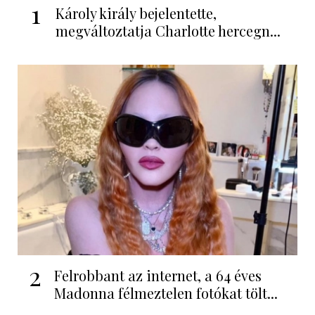
1
Károly király bejelentette,
megváltoztatja Charlotte hercegn...
2
Felrobbant az internet, a 64 éves
Madonna félmeztelen fotókat tölt...