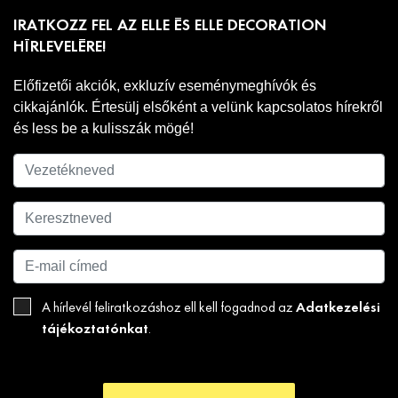
IRATKOZZ FEL AZ ELLE ÉS ELLE DECORATION
HÍRLEVELÉRE!
Előfizetői akciók, exkluzív eseménymeghívók és
cikkajánlók. Értesülj elsőként a velünk kapcsolatos hírekről
és less be a kulisszák mögé!
Adatkezelési
A hírlevél feliratkozáshoz ell kell fogadnod az
tájékoztatónkat
.