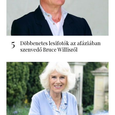
5
Döbbenetes lesifotók az afáziában
szenvedő Bruce Willisről