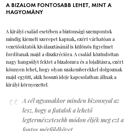
A BIZALOM FONTOSABB LEHET, MINT A
HAGYOMÁNY
A királyi család esetében a biztonsági szempontok
mindig kiemelt szerepet kapnak, ezért várhatóan a
vezetőoktatók kiválasztásánál is különös figyelmet
fordítanak majd a diszkrécióra. A család köztudottan
nagy hangsúlyt fektet a bizalomra és a lojalitásra, ezért
könnyen lehet, hogy olyan szakemberekkel dolgoznak
majd együtt, akik hosszú ideje kapcsolatban állnak a
királyi környezettel.
A cél ugyanakkor minden bizonnyal az
lesz, hogy a fiatalok a lehető
legtermészetesebb módon éljék meg ezt a
fontos mérföldkövet.