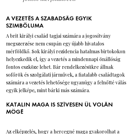
A VEZETÉS A SZABADSÁG EGYIK
SZIMBÓLUMA
A brit királyi család tagjai számára a jogosítvány
megszerzése nem csupán egy újabb hivatalos
mérföldkő. Sok királyi rezidencia hatalmas birtokokon
helyezkedik el, így a vezetés a mindennapi önállóság
fontos eszköze lehet. Bár rendelkezésükre állnak
sofőrök és szolgálati járművek, a fiatalabb családtagok
számára a vezetés lehetősége ugyanúgy a felnőtté válás
egyik jelképe, mint bárki más számára.
KATALIN MAGA IS SZÍVESEN ÜL VOLÁN
MÖGÉ
Az elképzelés, hogy a hercegné maga gyakorolhat a