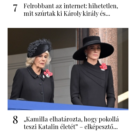
7
Felrobbant az internet: hihetetlen,
mit szúrtak ki Károly király és...
8
„Kamilla elhatározta, hogy pokollá
teszi Katalin életét” – elképesztő...