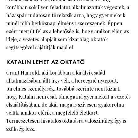
korábban sok ilyen feladatot alkalmazottak végeztek, a
házaspár tudatosan törekszik arra, hogy gyermekeik
minél több hétköznapi élményt szerezzenek. Éppen
ezért merült fel az a lehetőség is, hogy amikor eljön az
ideje, a vezetés alapjait sem kizárólag oktatók
segítségével sajátítják majd el.
KATALIN LEHET AZ OKTATÓ
Grant Harrold, aki korábban a királyi család
alkalmazásában állt úgy véli, a
hercegné
nyugodt,
türelmes személyiség, továbbá szerinte nem kizárt,
hogy Katalin nem csak támogatná gyermekeit a vezetés
elsajátításában, de akár maga is szívesen gyakorolna
velük, amikor elérik a megfelelő életkort.
Természetesen hivatalos oktatásra valószínűleg így is
szükség lesz.