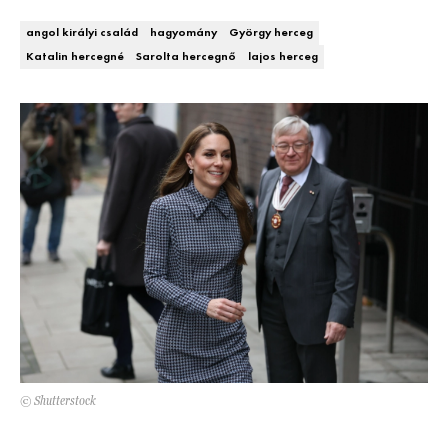
DECOR
angol királyi család
hagyomány
György herceg
Katalin hercegné
Sarolta hercegnő
lajos herceg
Hírek
HOROSZKÓP
Trendek
SZTÁRHÍREK
Szobák
BUSINESS
Ötletek
ANYA
Szép terek
AWARDS
BEAUTY AWARDS
EVENT
© Shutterstock
WEBSHOP