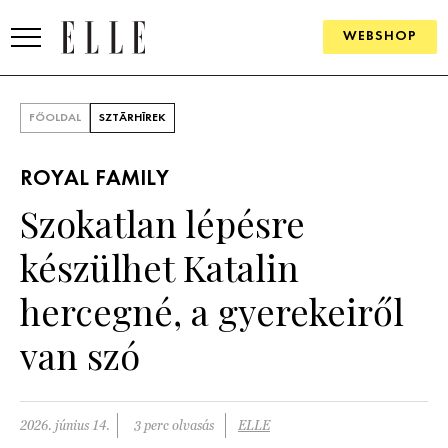
WEBSHOP
DIVAT
FŐOLDAL
SZTÁRHÍREK
ELLE DIGITAL
ROYAL FAMILY
GOURMET AWARDS
Szokatlan lépésre
SZÉPSÉG
készülhet Katalin
KULTÚRA
hercegné, a gyerekeiről
PSZICHÉ
van szó
ÉLETMÓD
2026. június 14.
3 perc olvasás
ELLE
PÁRKAPCSOLAT