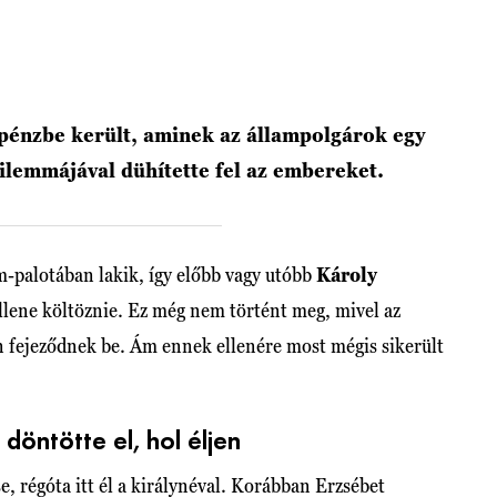
 pénzbe került, aminek az állampolgárok egy
dilemmájával dühítette fel az embereket.
palotában lakik, így előbb vagy utóbb
Károly
llene költöznie. Ez még nem történt meg, mivel az
n fejeződnek be. Ám ennek ellenére most mégis sikerült
döntötte el, hol éljen
e, régóta itt él a királynéval. Korábban Erzsébet