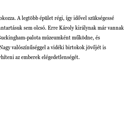
okozza. A legtöbb épület régi, így idővel szükségessé
fenntartásuk sem olcsó. Erre Károly királynak már vannak
a a Buckingham-palota múzeumként működne, és
agy valószínűséggel a vidéki birtokok jövőjét is
nyhíteni az emberek elégedetlenségét.