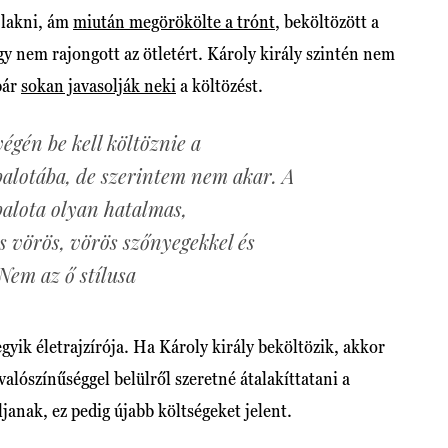
a lakni, ám
miután megörökölte a trónt
, beköltözött a
 nem rajongott az ötletért. Károly király szintén nem
bár
sokan javasolják neki
a költözést.
végén be kell költöznie a
lotába, de szerintem nem akar. A
lota olyan hatalmas,
s vörös, vörös szőnyegekkel és
Nem az ő stílusa
gyik életrajzírója. Ha Károly király beköltözik, akkor
 valószínűséggel belülről szeretné átalakíttatani a
janak, ez pedig újabb költségeket jelent.