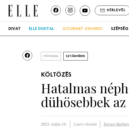
HÍRLEVÉL
DIVAT
ELLE DIGITAL
GOURMET AWARDS
SZÉPSÉG
FŐOLDAL
SZTÁRHÍREK
KÖLTÖZÉS
Hatalmas népha
dühösebbek az
2023. május 19.
2 perc olvasás
Kurucz Barbar