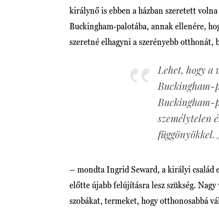
királynő is ebben a házban szeretett voln
Buckingham-palotába, annak ellenére, hogy
szeretné elhagyni a szerényebb otthonát, 
Lehet, hogy a 
Buckingham-pa
Buckingham-pa
személytelen é
függönyökkel. 
– mondta Ingrid Seward, a királyi család e
előtte újabb felújításra lesz szükség. Nagy
szobákat, termeket, hogy otthonosabbá vál