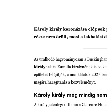
Károly király koronázása elég sok
része nem örült, most a lakhatási 
Az uralkodó hagyományosan a Buckingham-
király
nak és Kamilla királynénak is be ke
épületet felújítják, a munkálatok 2027-be
magára haragítania a közvéleményt.
Károly király még mindig nem 
A király jelenlegi otthona a Clarence Hous