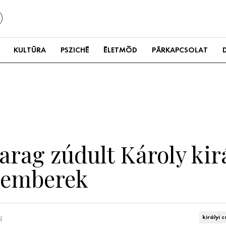
KULTÚRA
PSZICHÉ
ÉLETMÓD
PÁRKAPCSOLAT
rag zúdult Károly kirá
 emberek
a
királyi 