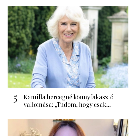
5
Kamilla hercegné könnyfakasztó
vallomása: „Tudom, hogy csak...