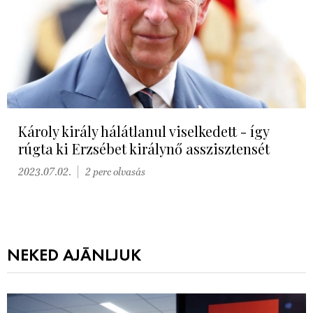
Károly király hálátlanul viselkedett - így
rúgta ki Erzsébet királynő asszisztensét
2023.07.02.
2 perc olvasás
NEKED AJÁNLJUK