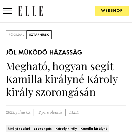
WEBSHOP
DIVAT
FŐOLDAL
SZTÁRHÍREK
ELLE DIGITAL
JÓL MŰKÖDŐ HÁZASSÁG
GOURMET AWARDS
Megható, hogyan segít
SZÉPSÉG
Kamilla királyné Károly
KULTÚRA
király szorongásán
PSZICHÉ
2023. július 03.
2 perc olvasás
ELLE
ÉLETMÓD
PÁRKAPCSOLAT
királyi család
szorongás
Károly király
Kamilla királyné