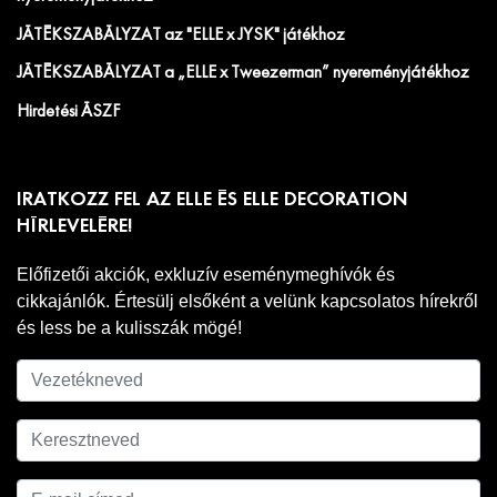
JÁTÉKSZABÁLYZAT az "ELLE x JYSK" játékhoz
JÁTÉKSZABÁLYZAT a „ELLE x Tweezerman” nyereményjátékhoz
Hirdetési ÁSZF
IRATKOZZ FEL AZ ELLE ÉS ELLE DECORATION
HÍRLEVELÉRE!
Előfizetői akciók, exkluzív eseménymeghívók és
cikkajánlók. Értesülj elsőként a velünk kapcsolatos hírekről
és less be a kulisszák mögé!