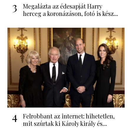
3
Megalázta az édesapját Harry
herceg a koronázáson, fotó is kész...
4
Felrobbant az internet: hihetetlen,
mit szúrtak ki Károly király és...