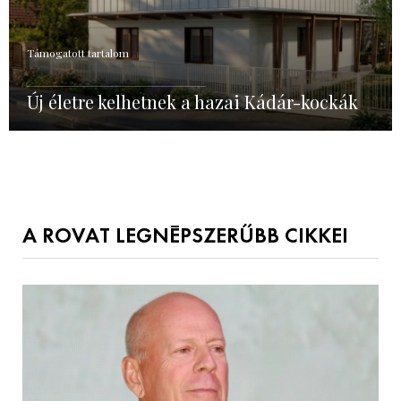
Támogatott tartalom
Új életre kelhetnek a hazai Kádár-kockák
A ROVAT LEGNÉPSZERŰBB CIKKEI