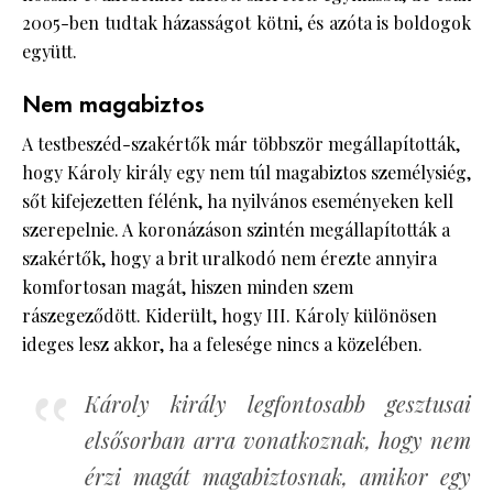
2005-ben tudtak házasságot kötni, és azóta is boldogok
együtt.
Nem magabiztos
A testbeszéd-szakértők már többször megállapították,
hogy Károly király egy nem túl magabiztos személysiég,
sőt kifejezetten félénk, ha nyilvános eseményeken kell
szerepelnie. A koronázáson szintén megállapították a
szakértők, hogy a brit uralkodó nem érezte annyira
komfortosan magát, hiszen minden szem
rászegeződött. Kiderült, hogy III. Károly különösen
ideges lesz akkor, ha a felesége nincs a közelében.
Károly király legfontosabb gesztusai
elsősorban arra vonatkoznak, hogy nem
érzi magát magabiztosnak, amikor egy