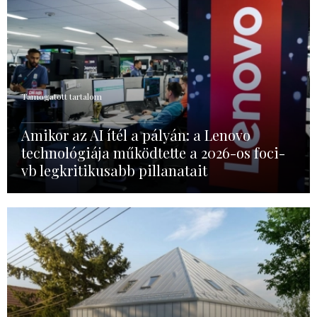
Támogatott tartalom
Amikor az AI ítél a pályán: a Lenovo
technológiája működtette a 2026-os foci-
vb legkritikusabb pillanatait