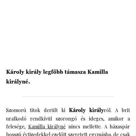
HÍRLEVÉL
Károly király legfőbb támasza Kamilla
királyné.
Szomorú titok derült ki
Károly király
ról. A brit
uralkodó rendkívül szorongó és ideges, amikor a
felesége,
Kamilla királyné
nincs mellette. A házaspár
hosszú évtizedekkel ezelőtt szeretett egymásba, de csak