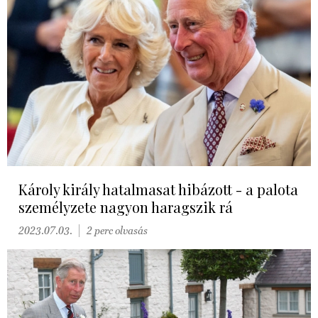
Károly király hatalmasat hibázott - a palota
személyzete nagyon haragszik rá
2023.07.03.
2 perc olvasás