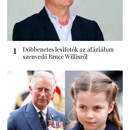
1
Döbbenetes lesifotók az afáziában
szenvedő Bruce Willisről