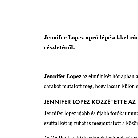
Jennifer Lopez apró lépésekkel rán
részletéről.
Jennifer Lopez
az elmúlt két hónapban 
darabot mutatott meg, hogy lassan külön s
JENNIFER LOPEZ KÖZZÉTETTE A
Jennifer lopez újabb és újabb fotókat mut
ezúttal két új ruhát is megmutatott a köz
Az On the JLo hírlevelének legújabb részé