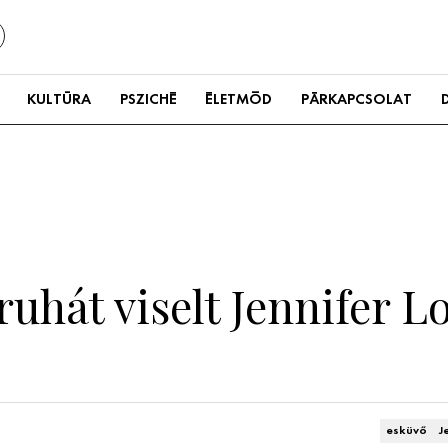
KULTÚRA
PSZICHÉ
ÉLETMÓD
PÁRKAPCSOLAT
ruhát viselt Jennifer L
esküvő
J