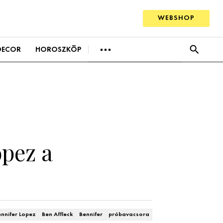
WEBSHOP
BEAUTY
DECOR
HOROSZKÓP
SZTÁRHÍREK
BUSINESS
ANYA
AWARDS
EVENT
AWARDS
Hírek
SZTÁRHÍREK
BUSINESS
Trendek
ANYA
Szobák
opez a
AWARDS
Ötletek
BEAUTY AWARDS
Szép terek
EVENT
ennifer Lopez
Ben Affleck
Bennifer
próbavacsora