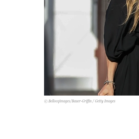
© Bellocqimages/Bauer-Griffin / Getty Images