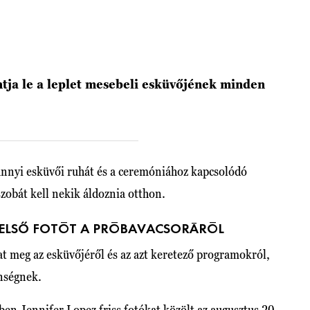
tja le a leplet mesebeli esküvőjének minden
annyi esküvői ruhát és a ceremóniához kapcsolódó
zobát kell nekik áldoznia otthon.
Z ELSŐ FOTÓT A PRÓBAVACSORÁRÓL
at meg az esküvőjéről és az azt keretező programokról,
önségnek.
ben Jennifer Lopez friss fotókat közölt az augusztus 20-