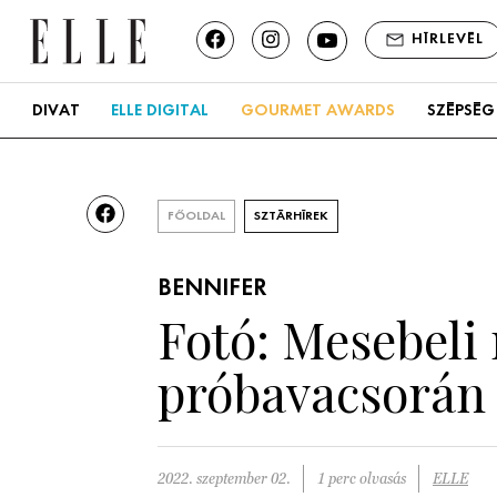
HÍRLEVÉL
DIVAT
ELLE DIGITAL
GOURMET AWARDS
SZÉPSÉG
FŐOLDAL
SZTÁRHÍREK
BENNIFER
Fotó: Mesebeli 
próbavacsorán
2022. szeptember 02.
1 perc olvasás
ELLE