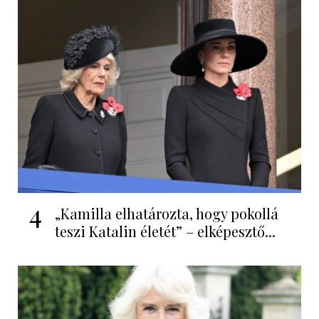
4
„Kamilla elhatározta, hogy pokollá
teszi Katalin életét” – elképesztő...