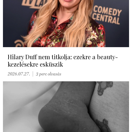
Hilary Duff nem titkolja: ezekre a beauty-
kezelésekre esküszik
2026.07.27.
3 perc olvasás