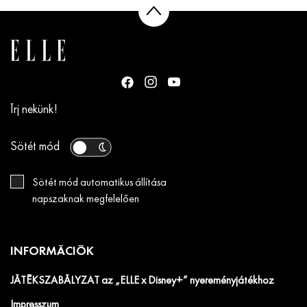
Írj nekünk!
Sötét mód
Sötét mód automatikus állítása
napszaknak megfelelően
INFORMÁCIÓK
JÁTÉKSZABÁLYZAT az „ELLE x Disney+” nyereményjátékhoz
Impresszum