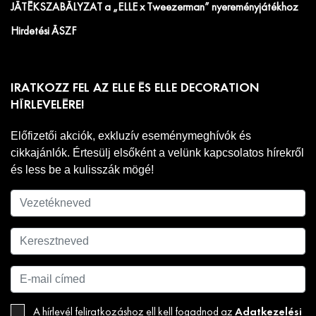
JÁTÉKSZABÁLYZAT a „ELLE x Tweezerman” nyereményjátékhoz
Hirdetési ÁSZF
IRATKOZZ FEL AZ ELLE ÉS ELLE DECORATION
HÍRLEVELÉRE!
Előfizetői akciók, exkluzív eseménymeghívók és
cikkajánlók. Értesülj elsőként a velünk kapcsolatos hírekről
és less be a kulisszák mögé!
Adatkezelési
A hírlevél feliratkozáshoz ell kell fogadnod az