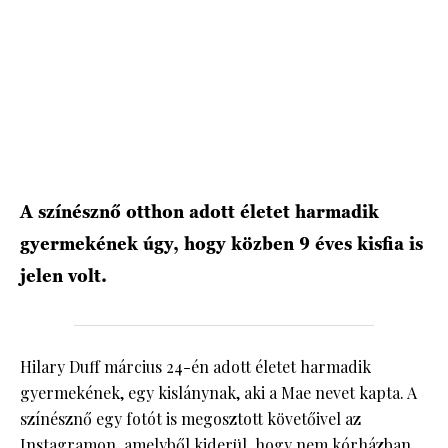
HÍRLEVÉL
A színésznő otthon adott életet harmadik
gyermekének úgy, hogy közben 9 éves kisfia is
jelen volt.
Hilary Duff március 24-én adott életet harmadik
gyermekének, egy kislánynak, aki a Mae nevet kapta. A
színésznő egy fotót is megosztott követőivel az
Instagramon, amelyből kiderül, hogy nem kórházban,