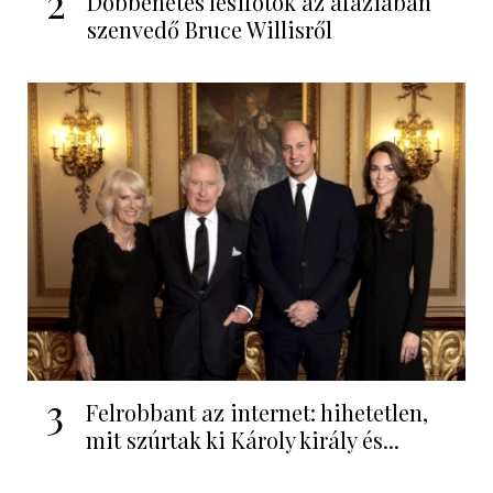
2
Döbbenetes lesifotók az afáziában
szenvedő Bruce Willisről
3
Felrobbant az internet: hihetetlen,
mit szúrtak ki Károly király és...