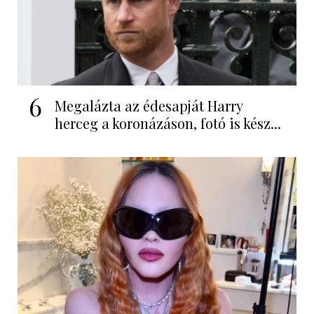
6
Megalázta az édesapját Harry
herceg a koronázáson, fotó is kész...