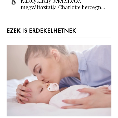
8
Károly király bejelentette,
megváltoztatja Charlotte hercegn...
EZEK IS ÉRDEKELHETNEK