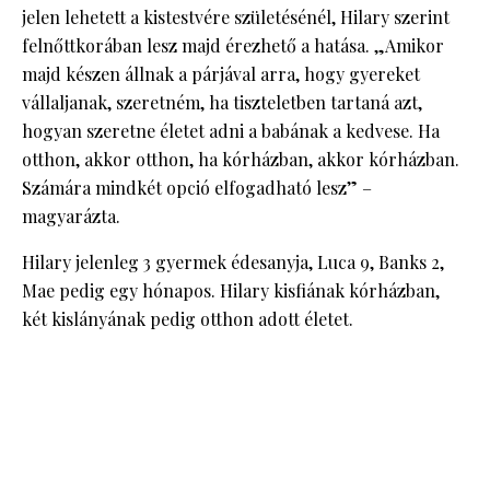
jelen lehetett a kistestvére születésénél, Hilary szerint
felnőttkorában lesz majd érezhető a hatása. „Amikor
majd készen állnak a párjával arra, hogy gyereket
vállaljanak, szeretném, ha tiszteletben tartaná azt,
hogyan szeretne életet adni a babának a kedvese. Ha
otthon, akkor otthon, ha kórházban, akkor kórházban.
Számára mindkét opció elfogadható lesz” –
magyarázta.
Hilary jelenleg 3 gyermek édesanyja, Luca 9, Banks 2,
Mae pedig egy hónapos. Hilary kisfiának kórházban,
két kislányának pedig otthon adott életet.