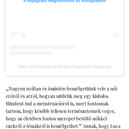
A bejegyzés megtekintése az Instagramon
Hilary Duff (@hilaryduff) által megosztott bejegyzés
„Nagyon nyíltan és őszintén beszélgettünk vele a női
erőről és arról, hogyan születik meg egy kisbaba.
Mindent tud a menstruációról is, mert fontosnak
tartom, hogy később teljesen természetesnek vegye,
hogy az életében fontos szerepet betöltő nőkkel
ezekről a témákról is beszélgethet.” Annak, hogy Luca