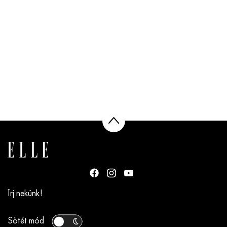
Írj nekünk!
Sötét mód