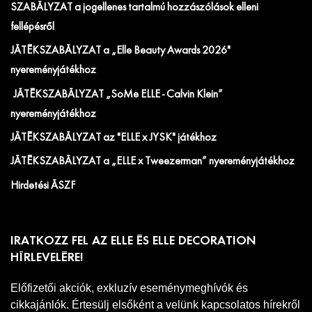
SZABÁLYZAT a jogellenes tartalmú hozzászólások elleni
fellépésről
JÁTÉKSZABÁLYZAT a „Elle Beauty Awards 2026"
nyereményjátékhoz
JÁTÉKSZABÁLYZAT „SoMe ELLE - Calvin Klein”
nyereményjátékhoz
JÁTÉKSZABÁLYZAT az "ELLE x JYSK" játékhoz
JÁTÉKSZABÁLYZAT a „ELLE x Tweezerman” nyereményjátékhoz
Hirdetési ÁSZF
IRATKOZZ FEL AZ ELLE ÉS ELLE DECORATION
HÍRLEVELÉRE!
Előfizetői akciók, exkluzív eseménymeghívók és
cikkajánlók. Értesülj elsőként a velünk kapcsolatos hírekről