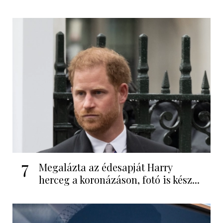
7
Megalázta az édesapját Harry
herceg a koronázáson, fotó is kész...