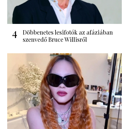
4
Döbbenetes lesifotók az afáziában
szenvedő Bruce Willisről