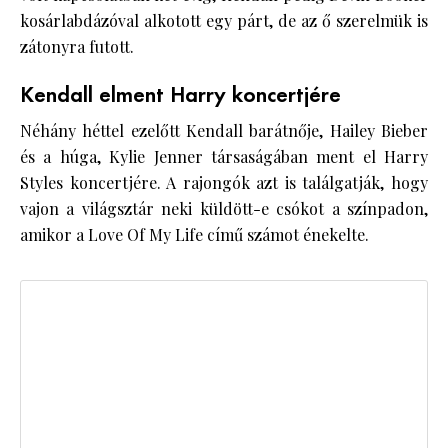
kosárlabdázóval alkotott egy párt, de az ő szerelmük is
zátonyra futott.
Kendall elment Harry koncertjére
Néhány héttel ezelőtt Kendall barátnője, Hailey Bieber
és a húga, Kylie Jenner társaságában ment el Harry
Styles koncertjére. A rajongók azt is találgatják, hogy
vajon a világsztár neki küldött-e csókot a színpadon,
amikor a Love Of My Life című számot énekelte.