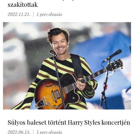
szakítottak
2022.11.21.
1 perc olvasás
Súlyos baleset történt Harry Styles koncertjén
2022.06.13.
1 perc olvasás