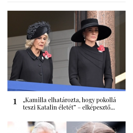
1
„Kamilla elhatározta, hogy pokollá
teszi Katalin életét” – elképesztő...