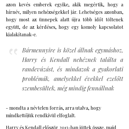
azon kevés emberek egyike, akik megértik, hogy a
hírnév, milyen nehézségekkel jár. Lehetséges azonban,
hogy most az ünnepek alatt újra több időt töltenek
együtt, de az kérdéses, hogy egy komoly kapcsolatot
kialakítanak-e.
Bármennyire is közel állnak egymáshoz,
Harry és Kendall nehéznek találta a
randevúzást, és mindazok a gyakorlati
problémák, amelyekkel évekkel ezelőtt
szembesültek, még mindig fennállnak
- mondta a névtelen forrás, arra utalva, hogy
mindkettőjük rendkívül elfoglalt.
Harry és Kendall először 2013-ban jöttek össze, majd