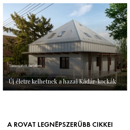
Támogatott tartalom
Új életre kelhetnek a hazai Kádár-kockák
A ROVAT LEGNÉPSZERŰBB CIKKEI