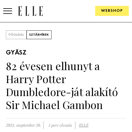
WEBSHOP
DIVAT
FŐOLDAL
SZTÁRHÍREK
ELLE DIGITAL
GYÁSZ
GOURMET AWARDS
82 évesen elhunyt a
SZÉPSÉG
Harry Potter
KULTÚRA
Dumbledore-ját alakító
PSZICHÉ
Sir Michael Gambon
ÉLETMÓD
2023. szeptember 28.
1 perc olvasás
ELLE
PÁRKAPCSOLAT