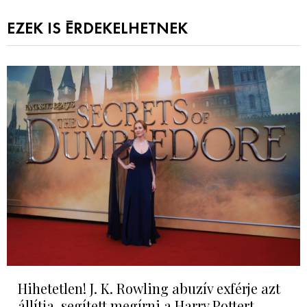
EZEK IS ÉRDEKELHETNEK
Hihetetlen! J. K. Rowling abuzív exférje azt
állítja, segített megírni a Harry Pottert