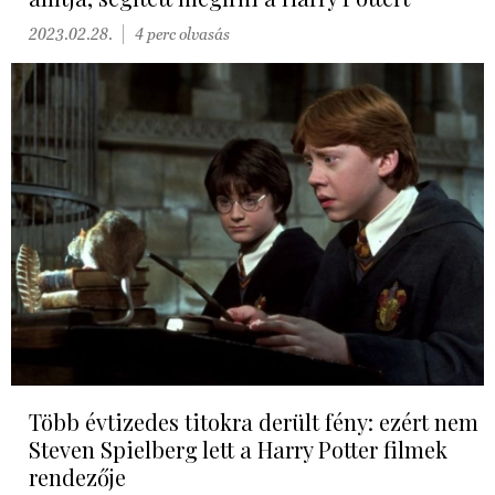
2023.02.28.
4 perc olvasás
Több évtizedes titokra derült fény: ezért nem
Steven Spielberg lett a Harry Potter filmek
rendezője