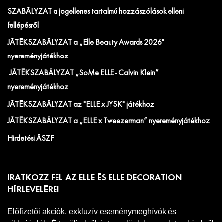
SZABÁLYZAT a jogellenes tartalmú hozzászólások elleni
fellépésről
JÁTÉKSZABÁLYZAT a „Elle Beauty Awards 2026"
nyereményjátékhoz
JÁTÉKSZABÁLYZAT „SoMe ELLE - Calvin Klein”
nyereményjátékhoz
JÁTÉKSZABÁLYZAT az "ELLE x JYSK" játékhoz
JÁTÉKSZABÁLYZAT a „ELLE x Tweezerman” nyereményjátékhoz
Hirdetési ÁSZF
IRATKOZZ FEL AZ ELLE ÉS ELLE DECORATION
HÍRLEVELÉRE!
Előfizetői akciók, exkluzív eseménymeghívók és