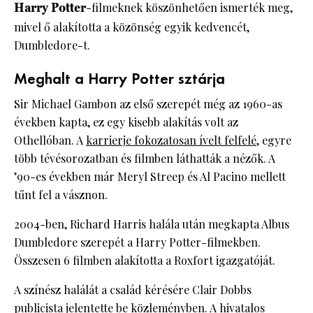
Harry Potter
-filmeknek köszönhetően ismerték meg,
mivel ő alakította a közönség egyik kedvencét,
Dumbledore-t.
Meghalt a Harry Potter sztárja
Sir Michael Gambon az első szerepét még az 1960-as
években kapta, ez egy kisebb alakítás volt az
Othellóban. A
karrierje fokozatosan ívelt felfelé
, egyre
több tévésorozatban és filmben láthatták a nézők. A
’90-es években már Meryl Streep és Al Pacino mellett
tűnt fel a vásznon.
2004-ben, Richard Harris halála után megkapta Albus
Dumbledore szerepét a Harry Potter-filmekben.
Összesen 6 filmben alakította a Roxfort igazgatóját.
A színész halálát a család kérésére Clair Dobbs
publicista jelentette be közleményben. A hivatalos