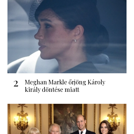
2
Meghan Markle őrjöng Károly
király döntése miatt