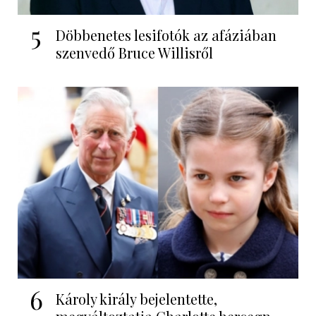
5
Döbbenetes lesifotók az afáziában
szenvedő Bruce Willisről
6
Károly király bejelentette,