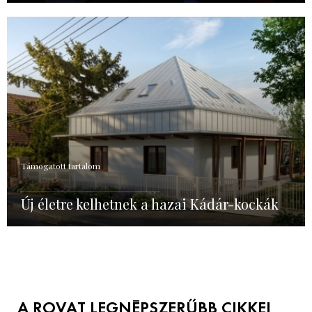
Támogatott tartalom
Új életre kelhetnek a hazai Kádár-kockák
A ROVAT LEGNÉPSZERŰBB CIKKEI