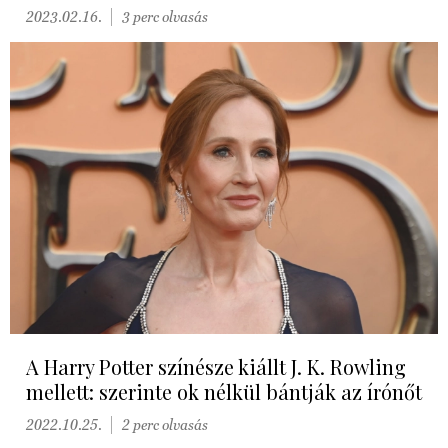
2023.02.16.
3 perc olvasás
A Harry Potter színésze kiállt J. K. Rowling
mellett: szerinte ok nélkül bántják az írónőt
2022.10.25.
2 perc olvasás