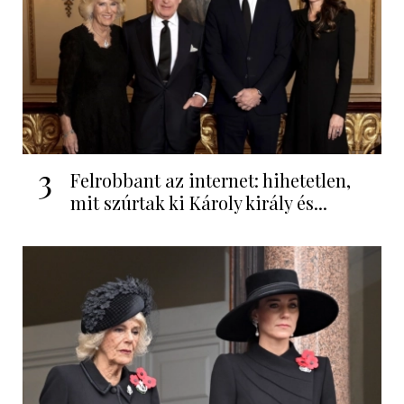
3
Felrobbant az internet: hihetetlen,
mit szúrtak ki Károly király és...