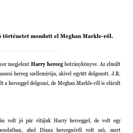
ó történetet mondott el Meghan Markle-ről.
ikor megjelent
Harry herceg
botránykönyve. Az elmúlt
ssexi herceg szellemírója, akivel együtt dolgozott. J.R.
t a herceggel dolgozni, de Meghan Markle-ről is elárult
rán volt jó pár vitájuk Harry herceggel, de volt egy
pcsolatban, ahol Diana hercegnéről volt szó, mert