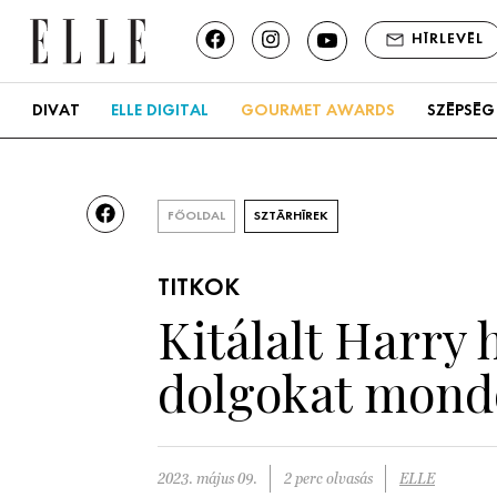
HÍRLEVÉL
DIVAT
ELLE DIGITAL
GOURMET AWARDS
SZÉPSÉG
FŐOLDAL
SZTÁRHÍREK
TITKOK
Kitálalt Harry 
dolgokat mondo
2023. május 09.
2 perc olvasás
ELLE