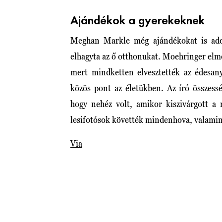
Ajándékok a gyerekeknek
Meghan Markle még ajándékokat is adot
elhagyta az ő otthonukat. Moehringer el
mert mindketten elvesztették az édesany
közös pont az életükben. Az író összess
hogy nehéz volt, amikor kiszivárgott a
lesifotósok követték mindenhova, valamint
Via