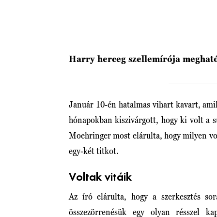
Harry herceg szellemírója meghat
Január 10-én hatalmas vihart kavart, am
hónapokban kiszivárgott, hogy ki volt a su
Moehringer most elárulta, hogy milyen vol
egy-két titkot.
Voltak vitáik
Az író elárulta, hogy a szerkesztés so
összezörrenésük egy olyan résszel ka