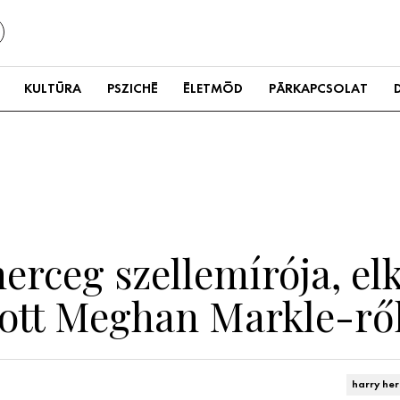
KULTÚRA
PSZICHÉ
ÉLETMÓD
PÁRKAPCSOLAT
herceg szellemírója, el
tt Meghan Markle-ről
harry he