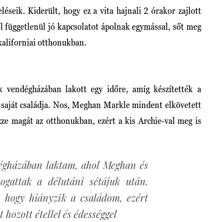
seik. Kiderült, hogy ez a vita hajnali 2 órakor zajlott
l függetlenül jó kapcsolatot ápolnak egymással, sőt meg
kaliforniai otthonukban.
 vendégházában lakott egy időre, amíg készítették a
a saját családja. Nos, Meghan Markle mindent elkövetett
ze magát az otthonukban, ezért a kis Archie-val meg is
égházában laktam, ahol Meghan és
ogattak a délutáni sétájuk után.
 hogy hiányzik a családom, ezért
 hozott étellel és édességgel