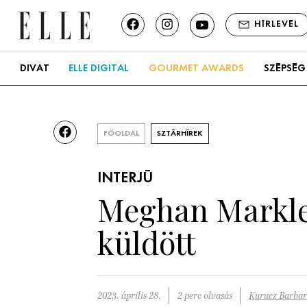
HÍRLEVÉL
DIVAT
ELLE DIGITAL
GOURMET AWARDS
SZÉPSÉG
FŐOLDAL
SZTÁRHÍREK
INTERJÚ
Meghan Markle 
küldött
2023. április 28.
2 perc olvasás
Kurucz Barba