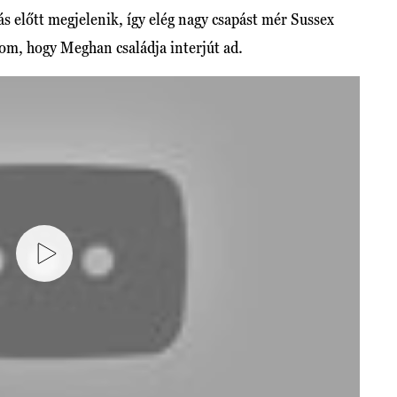
s előtt megjelenik, így elég nagy csapást mér Sussex
alom, hogy Meghan családja interjút ad.