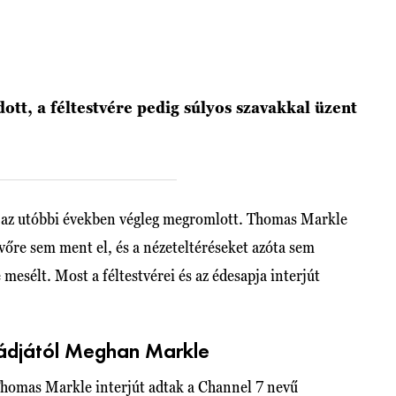
ott, a féltestvére pedig súlyos szavakkal üzent
l az utóbbi években végleg megromlott. Thomas Markle
vőre sem ment el, és a nézeteltéréseket azóta sem
mesélt. Most a féltestvérei és az édesapja interjút
ládjától Meghan Markle
omas Markle interjút adtak a Channel 7 nevű