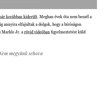
már korábban kiderült
. Meghan évek óta nem beszél a
g annyira elfajultak a dolgok, hogy a bíróságon
s Markle Jr. a
rövid videóban
figyelmeztetést küld
Nem megyünk sehova