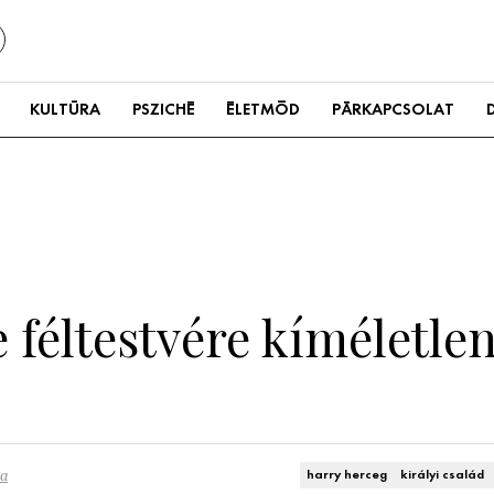
KULTÚRA
PSZICHÉ
ÉLETMÓD
PÁRKAPCSOLAT
féltestvére kíméletlen
ra
harry herceg
királyi család