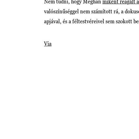
Nem tudni, hogy Meghan
miként reagált a
valószínűséggel nem számított rá, a dokuso
apjával, és a féltestvéreivel sem szokott b
Via