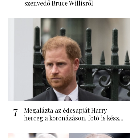
szenvedő Bruce Willisről
7
Megalázta az édesapját Harry
herceg a koronázáson, fotó is kész...