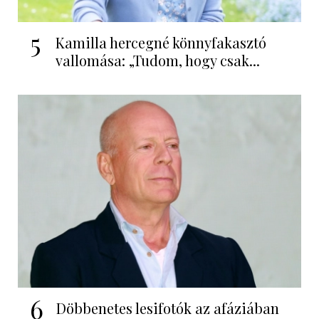
5
Kamilla hercegné könnyfakasztó
vallomása: „Tudom, hogy csak...
6
Döbbenetes lesifotók az afáziában