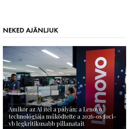
NEKED AJÁNLJUK
Támogatott tartalom
Amikor az AI ítél a pályán: a Lenovo
technológiája működtette a 2026-os foci-
vb legkritikusabb pillanatait