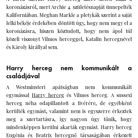
koronázásról, mert Archie 4. születésnapját ünnepelték
Kaliforniában. Meghan Markle a pletykák szerint a saját
lelki békéje érdekében döntött úgy, hogy nem megy el a
koronázásra, hiszen köztudott, hogy nem ápol túl
közeli viszonyt Vilmos herceggel, Katalin hercegnével
és Károly királlyal sem.
Harry herceg nem kommunikált a
családjával
A Westminsteri apátságban nem kommunikált
egymással
Harry herceg
és Vilmos herceg. A sussexi
herceg néha odapillantott a fivérére, de egyébként
kerülték egymást, valamint nem is egyszerre érkeztek
meg a szertartásra, így nagyon úgy tűnik, hogy
mindenképpen kerülni akarták egymást. Harry herceg
Eugénia és Beatrix hercegnő társaságában érkezett