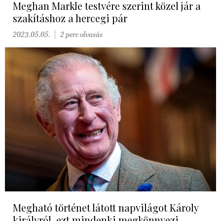
Meghan Markle testvére szerint közel jár a
szakításhoz a hercegi pár
2023.05.05.
2 perc olvasás
Megható történet látott napvilágot Károly
királyról, ezt mindenki megkönnyezi