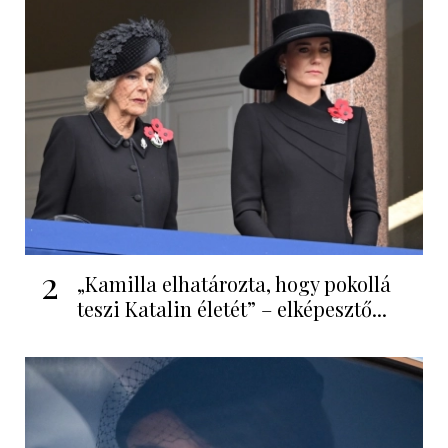
2
„Kamilla elhatározta, hogy pokollá
teszi Katalin életét” – elképesztő...