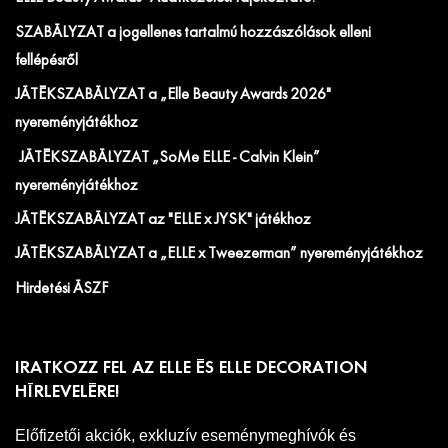
SZABÁLYZAT a jogellenes tartalmú hozzászólások elleni
fellépésről
JÁTÉKSZABÁLYZAT a „Elle Beauty Awards 2026"
nyereményjátékhoz
JÁTÉKSZABÁLYZAT „SoMe ELLE - Calvin Klein”
nyereményjátékhoz
JÁTÉKSZABÁLYZAT az "ELLE x JYSK" játékhoz
JÁTÉKSZABÁLYZAT a „ELLE x Tweezerman” nyereményjátékhoz
Hirdetési ÁSZF
IRATKOZZ FEL AZ ELLE ÉS ELLE DECORATION
HÍRLEVELÉRE!
Előfizetői akciók, exkluzív eseménymeghívók és