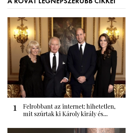
A ROVAT LEGNÉPSZERŰBB CIKKEI
1
Felrobbant az internet: hihetetlen,
mit szúrtak ki Károly király és...