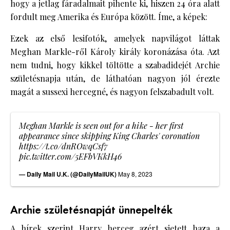
hogy a jetlag fáradalmait pihente ki, hiszen 24 óra alatt
fordult meg Amerika és Európa között. Íme, a képek:
Ezek az első lesifotók, amelyek napvilágot láttak
Meghan Markle-ről Károly király koronázása óta. Azt
nem tudni, hogy kikkel töltötte a szabadidejét Archie
születésnapja után, de láthatóan nagyon jól érezte
magát a sussexi hercegné, és nagyon felszabadult volt.
Meghan Markle is seen out for a hike - her first
appearance since skipping King Charles' coronation
https://t.co/dnROwqCsf7
pic.twitter.com/5EFbVKkH46
— Daily Mail U.K. (@DailyMailUK)
May 8, 2023
Archie születésnapját ünnepelték
A hírek szerint Harry herceg azért sietett haza a