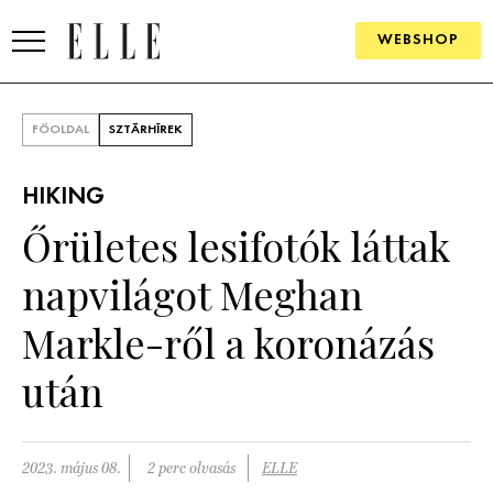
WEBSHOP
DIVAT
FŐOLDAL
SZTÁRHÍREK
ELLE DIGITAL
HIKING
GOURMET AWARDS
Őrületes lesifotók láttak
SZÉPSÉG
napvilágot Meghan
KULTÚRA
Markle-ről a koronázás
PSZICHÉ
után
ÉLETMÓD
2023. május 08.
2 perc olvasás
ELLE
PÁRKAPCSOLAT