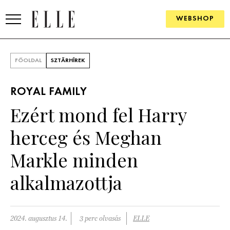
WEBSHOP
DIVAT
FŐOLDAL
SZTÁRHÍREK
ELLE DIGITAL
ROYAL FAMILY
GOURMET AWARDS
Ezért mond fel Harry
SZÉPSÉG
herceg és Meghan
KULTÚRA
Markle minden
PSZICHÉ
alkalmazottja
ÉLETMÓD
2024. augusztus 14.
3 perc olvasás
ELLE
PÁRKAPCSOLAT