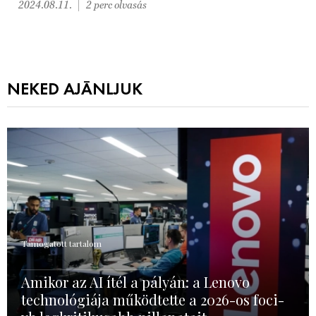
2024.08.11.
2 perc olvasás
NEKED AJÁNLJUK
Támogatott tartalom
Amikor az AI ítél a pályán: a Lenovo
technológiája működtette a 2026-os foci-