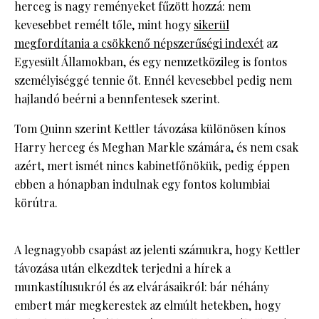
herceg is nagy reményeket fűzött hozzá: nem
kevesebbet remélt tőle, mint hogy
sikerül
megfordítania a csökkenő népszerűségi indexét
az
Egyesült Államokban, és egy nemzetközileg is fontos
személyiséggé tennie őt. Ennél kevesebbel pedig nem
hajlandó beérni a bennfentesek szerint.
Tom Quinn szerint Kettler távozása különösen kínos
Harry herceg és Meghan Markle számára, és nem csak
azért, mert ismét nincs kabinetfőnökük, pedig éppen
ebben a hónapban indulnak egy fontos kolumbiai
körútra.
A legnagyobb csapást az jelenti számukra, hogy Kettler
távozása után elkezdtek terjedni a hírek a
munkastílusukról és az elvárásaikról: bár néhány
embert már megkerestek az elmúlt hetekben, hogy