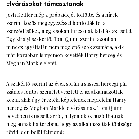
elvárásokat támasztanak
Josh Kettler még a próbaidejét töltötte, és a hírek
szerint közös megegyezéssel bontották fel a
szerződésüket, mégis sokan furcsának találják az esetet.
Egy királyi szakértő, Tom Quinn szerint azonban
mindez egyáltalán nem meglepő azok számára, akik
már korábban is nyomon követték Harry herceg és
Meghan Markle életét.
A szakértő szerint az évek során a sussexi hercegi pár
számos fontos személyt vesztett el az alkalmazottak
közül
, akik úgy érezték, képtelenek megfelelni Harry
herceg és Meghan Markle elvárásainak. Tom Quinn
bővebben is mesélt arról, milyen okok húzódhatnak
meg annak hátterében, hogy az alkalmazottak többsége
rövid időn belül felmond: