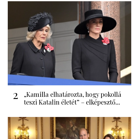
2
„Kamilla elhatározta, hogy pokollá
teszi Katalin életét” – elképesztő...