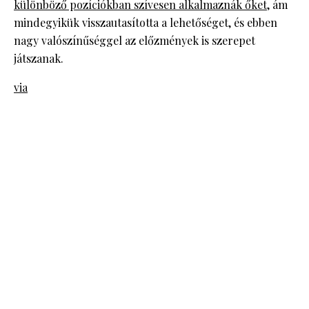
különböző pozíciókban szívesen alkalmaznák őket
, ám
mindegyikük visszautasította a lehetőséget, és ebben
nagy valószínűséggel az előzmények is szerepet
játszanak.
via