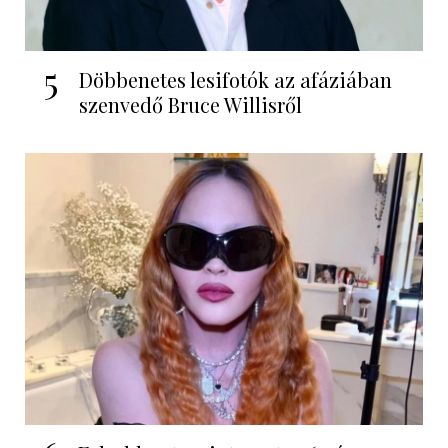
5
Döbbenetes lesifotók az afáziában
szenvedő Bruce Willisről