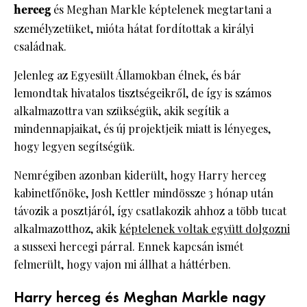
herceg
és Meghan Markle képtelenek megtartani a
személyzetüket, mióta hátat fordítottak a királyi
családnak.
Jelenleg az Egyesült Államokban élnek, és bár
lemondtak hivatalos tisztségeikről, de így is számos
alkalmazottra van szükségük, akik segítik a
mindennapjaikat, és új projektjeik miatt is lényeges,
hogy legyen segítségük.
Nemrégiben azonban kiderült, hogy Harry herceg
kabinetfőnöke, Josh Kettler mindössze 3 hónap után
távozik a posztjáról, így csatlakozik ahhoz a több tucat
alkalmazotthoz, akik
képtelenek voltak együtt dolgozni
a sussexi hercegi párral. Ennek kapcsán ismét
felmerült, hogy vajon mi állhat a háttérben.
Harry herceg és Meghan Markle nagy