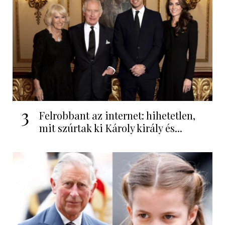
3
Felrobbant az internet: hihetetlen,
mit szúrtak ki Károly király és...