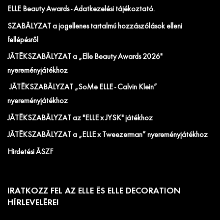
ELLE Beauty Awards - Adatkezelési tájékoztató.
SZABÁLYZAT a jogellenes tartalmú hozzászólások elleni
fellépésről
JÁTÉKSZABÁLYZAT a „Elle Beauty Awards 2026"
nyereményjátékhoz
JÁTÉKSZABÁLYZAT „SoMe ELLE - Calvin Klein”
nyereményjátékhoz
JÁTÉKSZABÁLYZAT az "ELLE x JYSK" játékhoz
JÁTÉKSZABÁLYZAT a „ELLE x Tweezerman” nyereményjátékhoz
Hirdetési ÁSZF
IRATKOZZ FEL AZ ELLE ÉS ELLE DECORATION
HÍRLEVELÉRE!