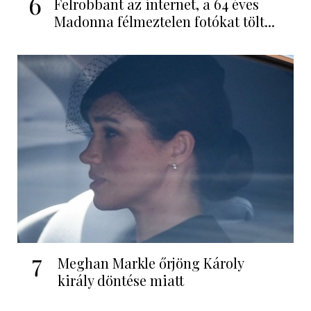
6
Felrobbant az internet, a 64 éves
Madonna félmeztelen fotókat tölt...
7
Meghan Markle őrjöng Károly
király döntése miatt