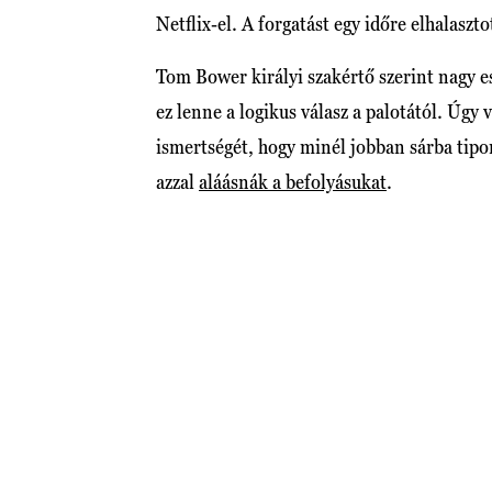
Netflix-el. A forgatást egy időre elhalaszt
Tom Bower királyi szakértő szerint nagy 
ez lenne a logikus válasz a palotától. Úgy v
ismertségét, hogy minél jobban sárba tipor
azzal
aláásnák a befolyásukat
.