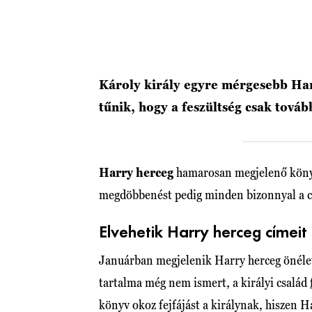
Károly király egyre mérgesebb Har
tűnik, hogy a feszültség csak továb
Harry herceg
hamarosan megjelenő könyve
megdöbbenést pedig minden bizonnyal a cí
Elvehetik Harry herceg címeit
Januárban megjelenik Harry herceg önéletr
tartalma még nem ismert, a királyi család
könyv okoz fejfájást a királynak, hiszen