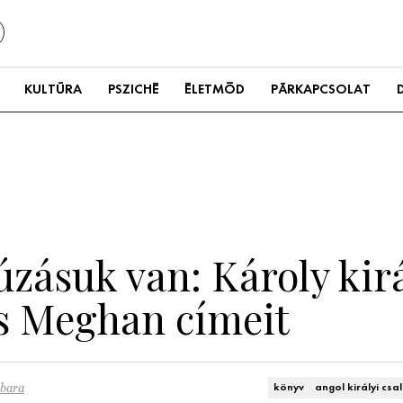
KULTÚRA
PSZICHÉ
ÉLETMÓD
PÁRKAPCSOLAT
zásuk van: Károly kirá
s Meghan címeit
rbara
könyv
angol királyi csa