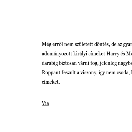
Még erről nem született döntés, de az gya
adományozott királyi címeket Harry és M
darabig biztosan várni fog, jelenleg nagy
Roppant feszült a viszony, így nem csoda, 
címeket.
Via