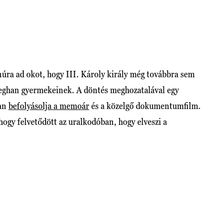
núra ad okot, hogy III. Károly király még továbbra sem
eghan gyermekeinek. A döntés meghozatalával egy
ban
befolyásolja a memoár
és a közelgő dokumentumfilm.
hogy felvetődött az uralkodóban, hogy elveszi a