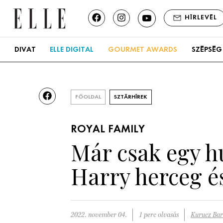
HÍRLEVÉL
DIVAT
ELLE DIGITAL
GOURMET AWARDS
SZÉPSÉG
FŐOLDAL
SZTÁRHÍREK
ROYAL FAMILY
Már csak egy hú
Harry herceg é
2022. november 04.
1 perc olvasás
Kurucz Ba