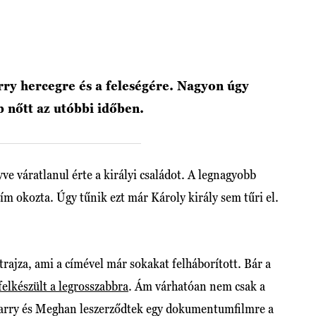
ry hercegre és a feleségére. Nagyon úgy
b nőtt az utóbbi időben.
 váratlanul érte a királyi családot. A legnagyobb
m okozta. Úgy tűnik ezt már Károly király sem tűri el.
ajza, ami a címével már sokakat felháborított. Bár a
felkészült a legrosszabbra
. Ám várhatóan nem csak a
 Harry és Meghan leszerződtek egy dokumentumfilmre a