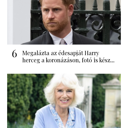
6
Megalázta az édesapját Harry
herceg a koronázáson, fotó is kész...