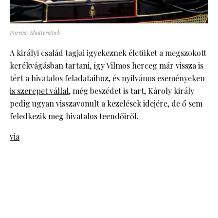
Forrás: Shutterstock
A királyi család tagjai igyekeznek életüket a megszokott
kerékvágásban tartani, így Vilmos herceg már vissza is
tért a hivatalos feladataihoz, és
nyilvános eseményeken
is szerepet vállal
, még beszédet is tart, Károly király
pedig ugyan visszavonult a kezelések idejére, de ő sem
feledkezik meg hivatalos teendőiről.
via