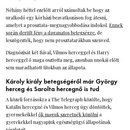
Néhány héttel ezelőtt arról számoltak be hogy az
uralkodó egy kórházi beavatkozáson fog átesni,
amelyet a prosztata-megnagyobbodása indokol.
Ennek
során derült fény a daganatos betegségre
, de
leszögezték, hogy nem prosztatarákban szenved.
Diagnózisát két fiával, Vilmos herceggel és Harry
herceggel ő maga osztotta meg, azonban unokái előtt
sem maradhatott titokban az állapota.
Károly király betegségéről már György
herceg és Sarolta hercegnő is tud
A közeli forrásokra a The Telegraph közölte, hogy
Katalin hercegné és Vilmos herceg úgy döntöttek,
gyermekeikkel
ők maguk szeretnék közölni
a
gyerekekkel nagyapjuk egészségügyi állapotának
részleteit.