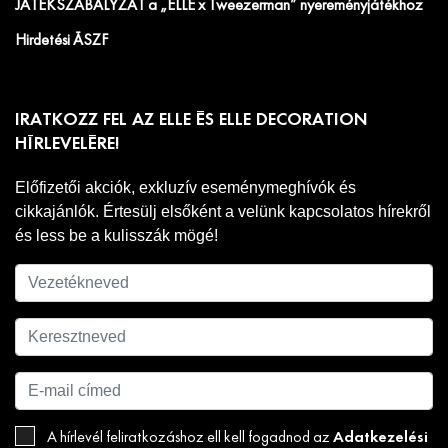
JÁTÉKSZABÁLYZAT a „ELLE x Tweezerman” nyereményjátékhoz
Hirdetési ÁSZF
IRATKOZZ FEL AZ ELLE ÉS ELLE DECORATION
HÍRLEVELÉRE!
Előfizetői akciók, exkluzív eseménymeghívók és
cikkajánlók. Értesülj elsőként a velünk kapcsolatos hírekről
és less be a kulisszák mögé!
Adatkezelési
A hírlevél feliratkozáshoz ell kell fogadnod az