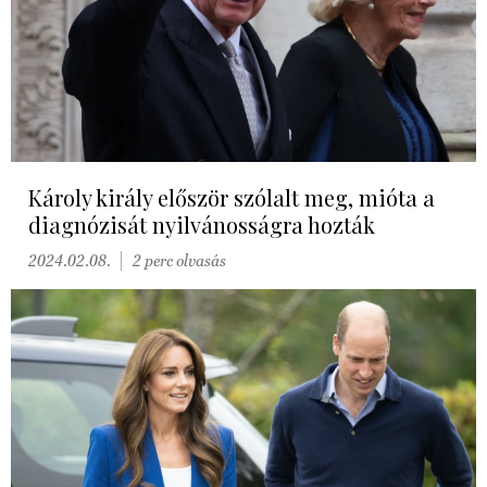
Károly király először szólalt meg, mióta a
diagnózisát nyilvánosságra hozták
2024.02.08.
2 perc olvasás