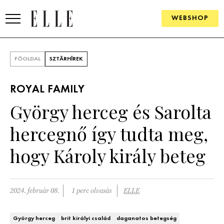
WEBSHOP
DIVAT
FŐOLDAL
SZTÁRHÍREK
ELLE DIGITAL
ROYAL FAMILY
GOURMET AWARDS
György herceg és Sarolta
SZÉPSÉG
hercegnő így tudta meg,
KULTÚRA
hogy Károly király beteg
PSZICHÉ
2024. február 08.
1 perc olvasás
ELLE
ÉLETMÓD
PÁRKAPCSOLAT
György herceg
brit királyi család
daganatos betegség