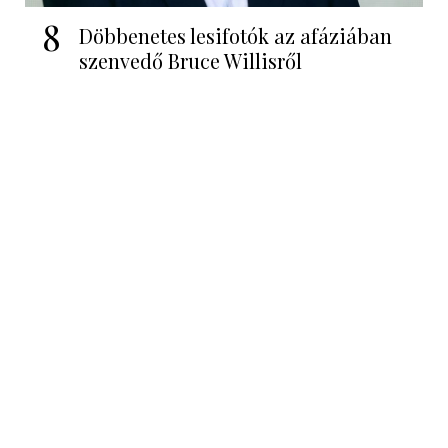
8
Döbbenetes lesifotók az afáziában
szenvedő Bruce Willisről