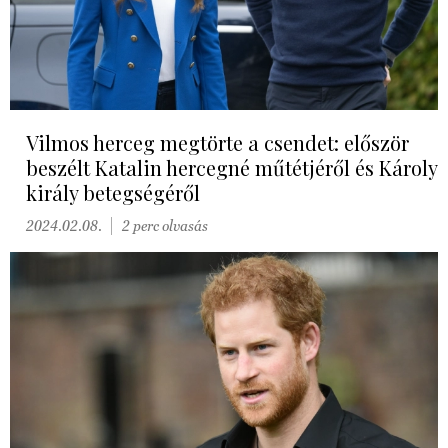
Vilmos herceg megtörte a csendet: először
beszélt Katalin hercegné műtétjéről és Károly
király betegségéről
2024.02.08.
2 perc olvasás