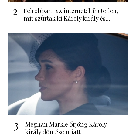
2
Felrobbant az internet: hihetetlen,
mit szúrtak ki Károly király és...
3
Meghan Markle őrjöng Károly
király döntése miatt