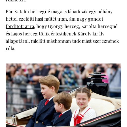
Bár Katalin hercegné maga is lábadozik egy néhány
héttel ezelőtti hasi műtét után, ám
nagy gondot
fordított arra
, hogy György herceg, Sarolta hercegnő
és Lajos herceg tőlük értesüljenek Károly király
állapotáról, mielőtt máshonnan tudomást szereznének
róla.