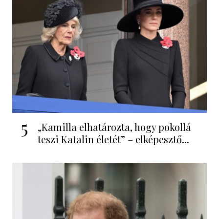
5
„Kamilla elhatározta, hogy pokollá
teszi Katalin életét” – elképesztő...