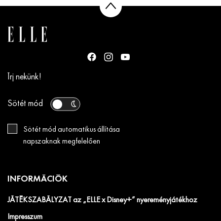
Írj nekünk!
Sötét mód
Sötét mód automatikus állítása
napszaknak megfelelően
INFORMÁCIÓK
JÁTÉKSZABÁLYZAT az „ELLE x Disney+” nyereményjátékhoz
Impresszum