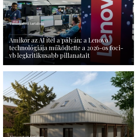
Támogatott tartalom
Amikor az AI ítél a pályán: a Lenovo
technológiája működtette a 2026-os foci-
vb legkritikusabb pillanatait
Támogatott tartalom