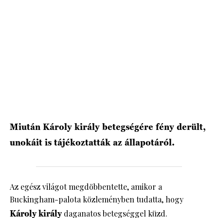
HÍRLEVÉL
Miután Károly király betegségére fény derült,
unokáit is tájékoztatták az állapotáról.
Az egész világot megdöbbentette, amikor a
Buckingham-palota közleményben tudatta, hogy
Károly király
daganatos betegséggel küzd.