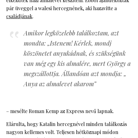
elkezdtek házi almalevet készíteni. Ebből ajándékoztak
pár üveggel a walesi hercegnének, aki hazavitte a
családjának
.
Amikor legközelebb találkoztam, azt
mondta: „Istenem! Kérlek, mondj
köszönetet anyukádnak, és szükségünk
van még egy kis almalére, mert György a
megszállottja. Állandóan azt mondja: „
Anya az almalevet akarom”
– mesélte Roman Kemp az Express nevű lapnak.
Elárulta, hogy Katalin hercegnével minden találkozás
nagyon kellemes volt. Teljesen hétköznapi módon