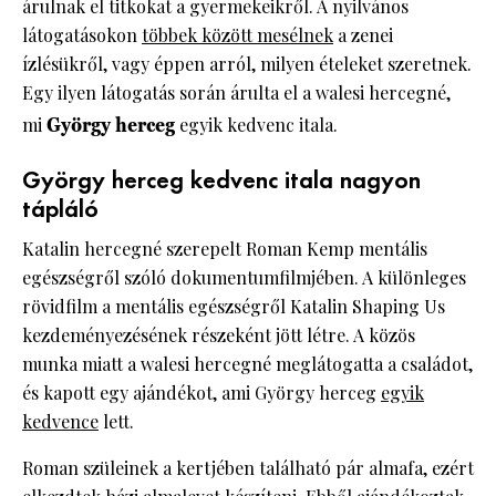
árulnak el titkokat a gyermekeikről. A nyilvános
látogatásokon
többek között mesélnek
a zenei
ízlésükről, vagy éppen arról, milyen ételeket szeretnek.
Egy ilyen látogatás során árulta el a walesi hercegné,
mi
György herceg
egyik kedvenc itala.
György herceg kedvenc itala nagyon
tápláló
Katalin hercegné szerepelt Roman Kemp mentális
egészségről szóló dokumentumfilmjében. A különleges
rövidfilm a mentális egészségről Katalin Shaping Us
kezdeményezésének részeként jött létre. A közös
munka miatt a walesi hercegné meglátogatta a családot,
és kapott egy ajándékot, ami György herceg
egyik
kedvence
lett.
Roman szüleinek a kertjében található pár almafa, ezért