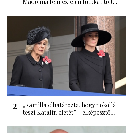
Madonna félmeztelen fotókat tölt...
2
„Kamilla elhatározta, hogy pokollá
teszi Katalin életét” – elképesztő...