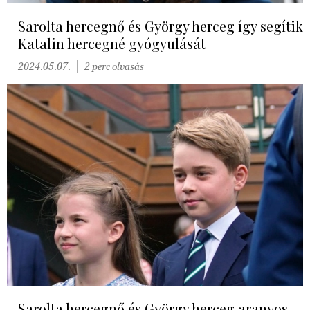
Sarolta hercegnő és György herceg így segítik
Katalin hercegné gyógyulását
2024.05.07.
2 perc olvasás
Sarolta hercegnő és György herceg aranyos