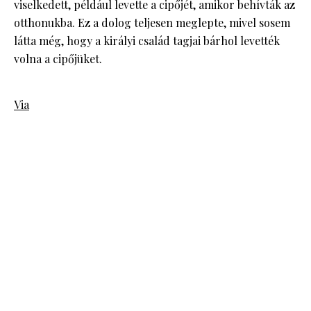
viselkedett, például levette a cipőjét, amikor behívták az
otthonukba. Ez a dolog teljesen meglepte, mivel sosem
látta még, hogy a királyi család tagjai bárhol levették
volna a cipőjüket.
Via