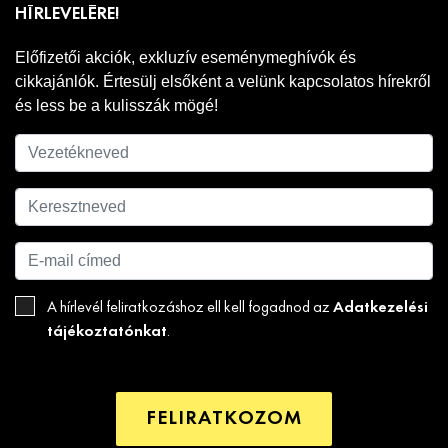
HÍRLEVELÉRE!
Előfizetői akciók, exkluzív eseménymeghívók és
cikkajánlók. Értesülj elsőként a velünk kapcsolatos hírekről
és less be a kulisszák mögé!
Adatkezelési
A hírlevél feliratkozáshoz ell kell fogadnod az
tájékoztatónkat
.
FELIRATKOZOM