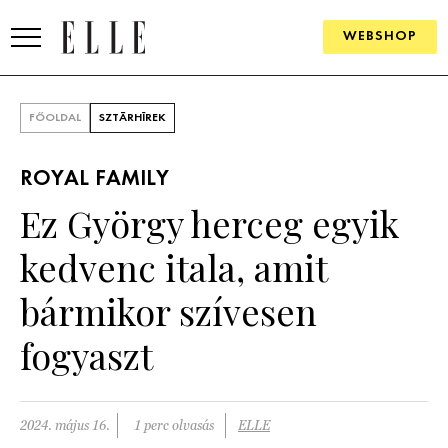
WEBSHOP
DIVAT
FŐOLDAL
SZTÁRHÍREK
ELLE DIGITAL
ROYAL FAMILY
GOURMET AWARDS
Ez György herceg egyik
SZÉPSÉG
kedvenc itala, amit
KULTÚRA
bármikor szívesen
PSZICHÉ
fogyaszt
ÉLETMÓD
2024. május 16.
1 perc olvasás
ELLE
PÁRKAPCSOLAT