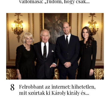
vallomása: „Tudom, hogy csak...
8
Felrobbant az internet: hihetetlen,
mit szúrtak ki Károly király és...