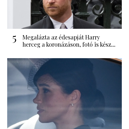
5
Megalázta az édesapját Harry
herceg a koronázáson, fotó is kész...