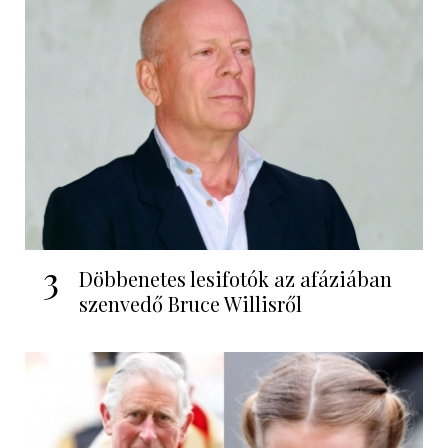
3
Döbbenetes lesifotók az afáziában
szenvedő Bruce Willisről