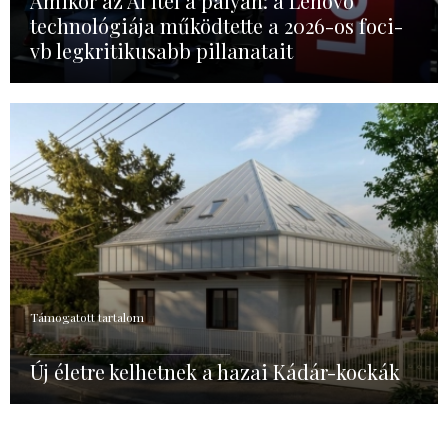
Amikor az AI ítél a pályán: a Lenovo
technológiája működtette a 2026-os foci-
vb legkritikusabb pillanatait
Támogatott tartalom
Új életre kelhetnek a hazai Kádár-kockák