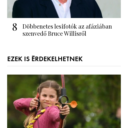
8
Döbbenetes lesifotók az afáziában
szenvedő Bruce Willisről
EZEK IS ÉRDEKELHETNEK