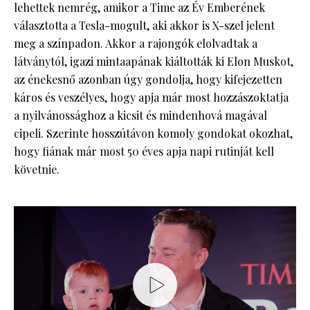
lehettek nemrég, amikor a Time az Év Emberének
választotta a Tesla-mogult, aki akkor is X-szel jelent
meg a színpadon. Akkor a rajongók elolvadtak a
látványtól, igazi mintaapának kiáltották ki Elon Muskot,
az énekesnő azonban úgy gondolja, hogy kifejezetten
káros és veszélyes, hogy apja már most hozzászoktatja
a nyilvánossághoz a kicsit és mindenhová magával
cipeli. Szerinte hosszútávon komoly gondokat okozhat,
hogy fiának már most 50 éves apja napi rutinját kell
követnie.