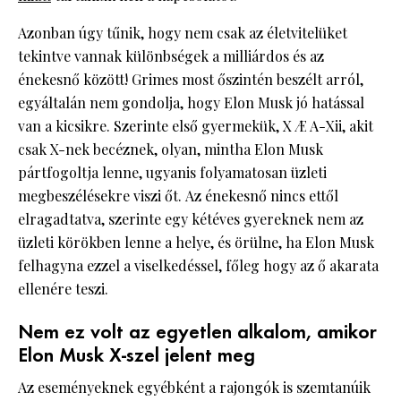
Azonban úgy tűnik, hogy nem csak az életvitelüket
tekintve vannak különbségek a milliárdos és az
énekesnő között! Grimes most őszintén beszélt arról,
egyáltalán nem gondolja, hogy Elon Musk jó hatással
van a kicsikre. Szerinte első gyermekük, X Æ A-Xii, akit
csak X-nek becéznek, olyan, mintha Elon Musk
pártfogoltja lenne, ugyanis folyamatosan üzleti
megbeszélésekre viszi őt. Az énekesnő nincs ettől
elragadtatva, szerinte egy kétéves gyereknek nem az
üzleti körökben lenne a helye, és örülne, ha Elon Musk
felhagyna ezzel a viselkedéssel, főleg hogy az ő akarata
ellenére teszi.
Nem ez volt az egyetlen alkalom, amikor
Elon Musk X-szel jelent meg
Az eseményeknek egyébként a rajongók is szemtanúik