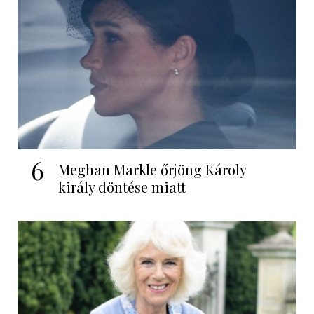
6
Meghan Markle őrjöng Károly
király döntése miatt