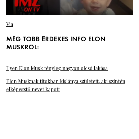
Via
MÉG TÖBB ÉRDEKES INFÓ ELON
MUSKRÓL:
Ilyen Elon Musk tényleg nagyon olcsó lakása
Elon Musknak titokban kislánya született, aki szintén
elképesztő nevet kapott