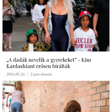
„A dadák nevelik a gyerekeket” - Kim
Kardashiant erősen bírálták
2023.05.23.
2 perc olvasás