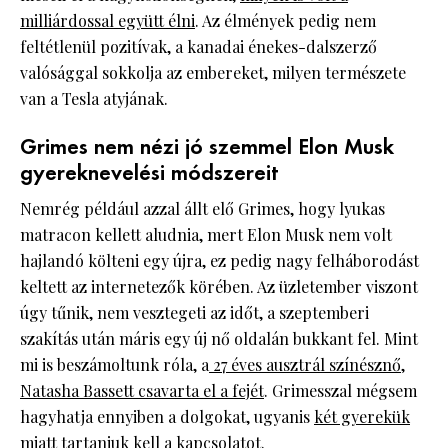
milliárdossal együtt élni
. Az élmények pedig nem
feltétlenül pozitívak, a kanadai énekes-dalszerző
valósággal sokkolja az embereket, milyen természete
van a Tesla atyjának.
Grimes nem nézi jó szemmel Elon Musk
gyereknevelési módszereit
Nemrég például azzal állt elő Grimes, hogy lyukas
matracon kellett aludnia, mert Elon Musk nem volt
hajlandó költeni egy újra, ez pedig nagy felháborodást
keltett az internetezők körében. Az üzletember viszont
úgy tűnik, nem vesztegeti az időt, a szeptemberi
szakítás után máris egy új nő oldalán bukkant fel. Mint
mi is beszámoltunk róla, a
27 éves ausztrál színésznő,
Natasha Bassett csavarta el a fejét
. Grimesszal mégsem
hagyhatja ennyiben a dolgokat, ugyanis
két gyerekük
miatt
tartaniuk kell a kapcsolatot.