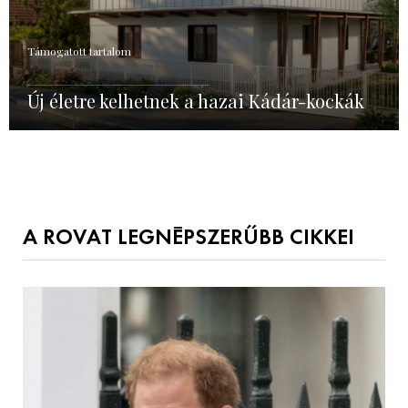
Támogatott tartalom
Új életre kelhetnek a hazai Kádár-kockák
A ROVAT LEGNÉPSZERŰBB CIKKEI