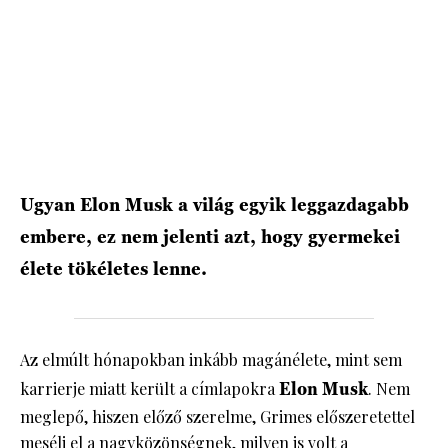
HÍRLEVÉL
Ugyan Elon Musk a világ egyik leggazdagabb
embere, ez nem jelenti azt, hogy gyermekei
élete tökéletes lenne.
Az elmúlt hónapokban inkább magánélete, mint sem
karrierje miatt került a címlapokra
Elon Musk
. Nem
meglepő, hiszen előző szerelme, Grimes előszeretettel
meséli el a nagyközönségnek,
milyen is volt a