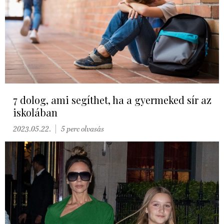
7 dolog, ami segíthet, ha a gyermeked sír az
iskolában
2023.05.22.
5 perc olvasás