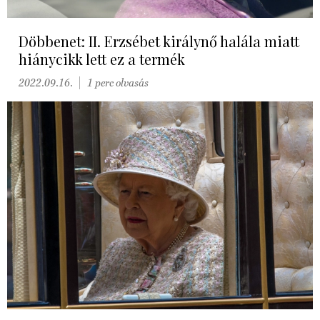
Döbbenet: II. Erzsébet királynő halála miatt
hiánycikk lett ez a termék
2022.09.16.
1 perc olvasás