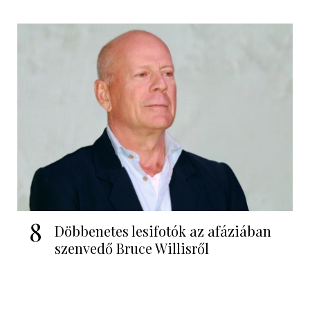
8
Döbbenetes lesifotók az afáziában
szenvedő Bruce Willisről