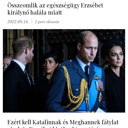
Összeomlik az egészségügy Erzsébet
királynő halála miatt
2022.09.16.
1 perc olvasás
Ezért kell Katalinnak és Meghannek fátylat