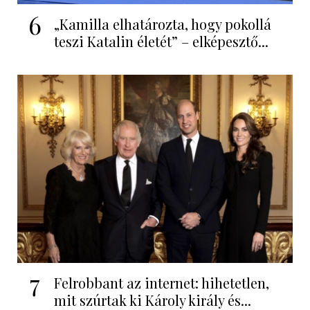
6
„Kamilla elhatározta, hogy pokollá
teszi Katalin életét” – elképesztő...
7
Felrobbant az internet: hihetetlen,
mit szúrtak ki Károly király és...