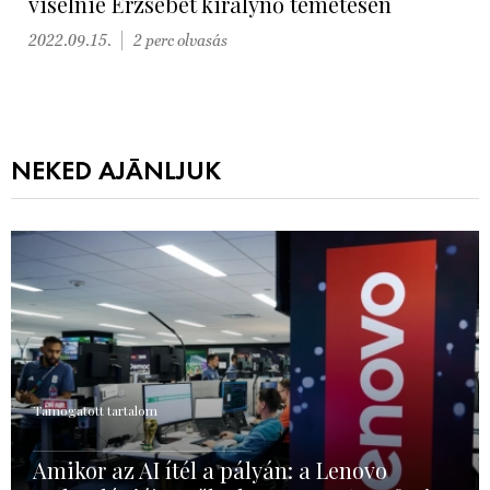
viselnie Erzsébet királynő temetésén
2022.09.15.
2 perc olvasás
NEKED AJÁNLJUK
Támogatott tartalom
Amikor az AI ítél a pályán: a Lenovo