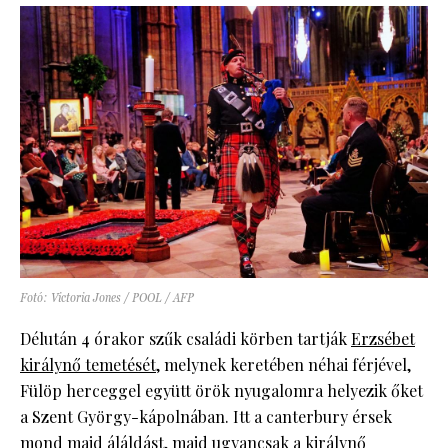
Fotó: Victoria Jones / POOL / AFP
Délután 4 órakor szűk családi körben tartják
Erzsébet
királynő temetését
, melynek keretében néhai férjével,
Fülöp herceggel együtt örök nyugalomra helyezik őket
a Szent György-kápolnában. Itt a canterbury érsek
mond majd áláldást, majd ugyancsak a királynő