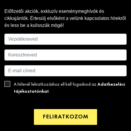
Előfizetői akciók, exkluzív eseménymeghívók és
cikkajánlók. Értesülj elsőként a velünk kapcsolatos hírekről
és less be a kulisszák mögé!
Adatkezelési
A hírlevél feliratkozáshoz ell kell fogadnod az
tájékoztatónkat
.
FELIRATKOZOM