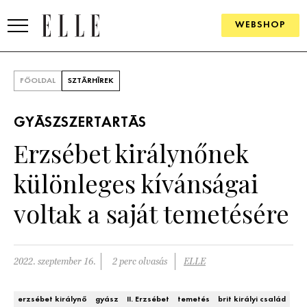
WEBSHOP
DIVAT
FŐOLDAL
SZTÁRHÍREK
ELLE DIGITAL
GYÁSZSZERTARTÁS
GOURMET AWARDS
Erzsébet királynőnek
SZÉPSÉG
különleges kívánságai
KULTÚRA
voltak a saját temetésére
PSZICHÉ
2022. szeptember 16.
2 perc olvasás
ELLE
ÉLETMÓD
PÁRKAPCSOLAT
erzsébet királynő
gyász
II. Erzsébet
temetés
brit királyi család