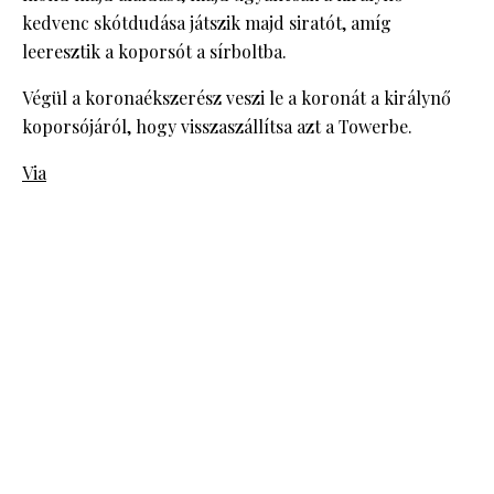
kedvenc skótdudása játszik majd siratót, amíg
leeresztik a koporsót a sírboltba.
Végül a koronaékszerész veszi le a koronát a királynő
koporsójáról, hogy visszaszállítsa azt a Towerbe.
Via