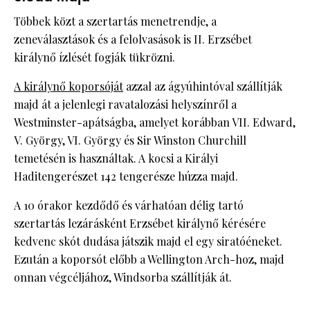
Többek közt a szertartás menetrendje, a
zeneválasztások és a felolvasások is II. Erzsébet
királynő ízlését fogják tükrözni.
A királynő koporsóját
azzal az ágyúhintóval szállítják
majd át a jelenlegi ravatalozási helyszínről a
Westminster-apátságba, amelyet korábban VII. Edward,
V. György, VI. György és Sir Winston Churchill
temetésén is használtak. A kocsi a Királyi
Haditengerészet 142 tengerésze húzza majd.
A 10 órakor kezdődő és várhatóan délig tartó
szertartás lezárásként Erzsébet királynő kérésére
kedvenc skót dudása játszik majd el egy siratóéneket.
Ezután a koporsót előbb a Wellington Arch-hoz, majd
onnan végcéljához, Windsorba szállítják át.