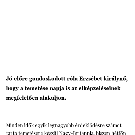
HÍRLEVÉL
Jó előre gondoskodott róla Erzsébet királynő,
hogy a temetése napja is az elképzeléseinek
megfelelően alakuljon.
Minden idők egyik legnagyobb érdeklődésre számot
tartó temetésére készül Nagy-Britannia, hiszen hétfőn