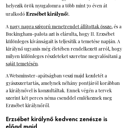
helyezik örök nyugalomra a több mint 70 éven át
uralkodó
Erzsébet királynő
t.
A
nagy napra szigorú menetrendet állítottak össze
, és a
Buckingham-palota azt is elárulta, hogy II. Erzsébet
különleges kívánságait is teljesítik a temetése napján. A
királynő ugyanis még életében rendelkezett arról, hogy
milyen különleges részleteket szeretne megvalósítani
a
saját temetésén
.
A Wetsminster-apátságban veszi majd kezdetét a
gyászszertartás, amelynek néhány pontjáról korábban
a királynővel is konzultáltak. Ennek végén a tervek
szerint két perces néma csenddel emlékeznek meg
Erzsébet királynőről.
Erzsébet királynő kedvenc zenésze is
előad majd