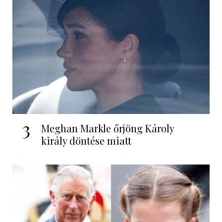
3
Meghan Markle őrjöng Károly
király döntése miatt