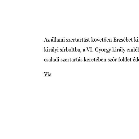
Az állami szertartást követően Erzsébet ki
királyi sírboltba, a VI. György király eml
családi szertartás keretében szór földet é
Via