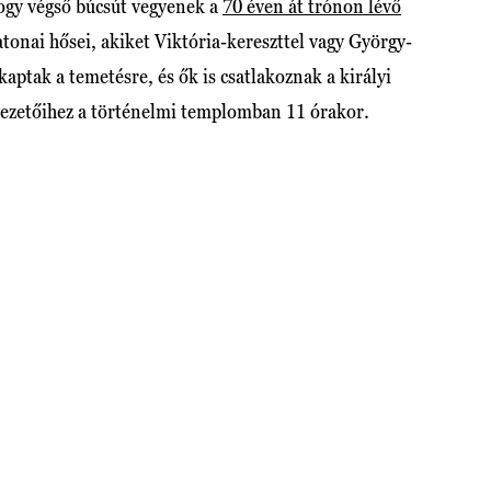
ogy végső búcsút vegyenek a
70 éven át trónon lévő
tonai hősei, akiket Viktória-kereszttel vagy György-
kaptak a temetésre, és ők is csatlakoznak a királyi
 vezetőihez a történelmi templomban 11 órakor.