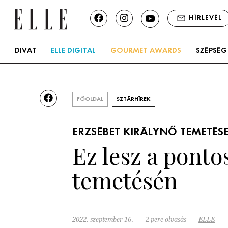
HÍRLEVÉL
DIVAT
ELLE DIGITAL
GOURMET AWARDS
SZÉPSÉG
FŐOLDAL
SZTÁRHÍREK
ERZSÉBET KIRÁLYNŐ TEMETÉS
Ez lesz a pont
temetésén
2022. szeptember 16.
2 perc olvasás
ELLE