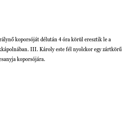
rálynő koporsóját délután 4 óra körül eresztik le a
ékkápolnában. III. Károly este fél nyolckor egy zártkörű
desanyja koporsójára.