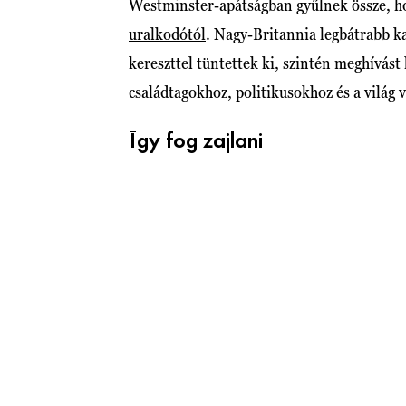
Westminster-apátságban gyűlnek össze, h
uralkodótól
. Nagy-Britannia legbátrabb ka
kereszttel tüntettek ki, szintén meghívást 
családtagokhoz, politikusokhoz és a világ
Így fog zajlani