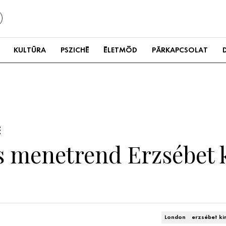
KULTÚRA
PSZICHÉ
ÉLETMÓD
PÁRKAPCSOLAT
E
os menetrend Erzsébet 
London
erzsébet ki