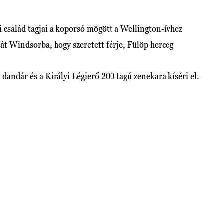
i család tagjai a koporsó mögött a Wellington-ívhez
ját Windsorba, hogy szeretett férje, Fülöp herceg
 dandár és a Királyi Légierő 200 tagú zenekara kíséri el.