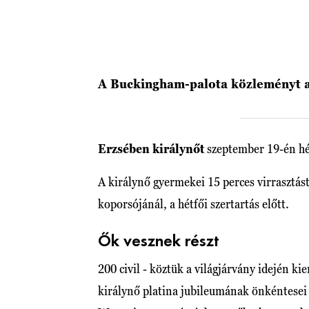
A Buckingham-palota közleményt a
Erzsében királynőt
szeptember 19-én hét
A királynő gyermekei 15 perces virrasztás
koporsójánál, a hétfői szertartás előtt.
Ők vesznek részt
200 civil - köztük a világjárvány idején 
királynő platina jubileumának önkéntesei 