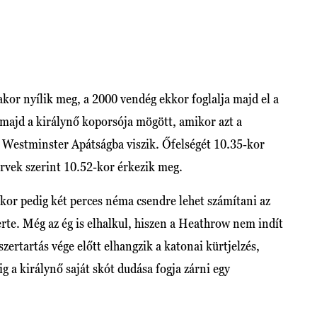
kor nyílik meg, a 2000 vendég ekkor foglalja majd el a
 majd a királynő koporsója mögött, amikor azt a
a Westminster Apátságba viszik. Őfelségét 10.35-kor
tervek szerint 10.52-kor érkezik meg.
-kor pedig két perces néma csendre lehet számítani az
rte. Még az ég is elhalkul, hiszen a Heathrow nem indít
szertartás vége előtt elhangzik a katonai kürtjelzés,
g a királynő saját skót dudása fogja zárni egy