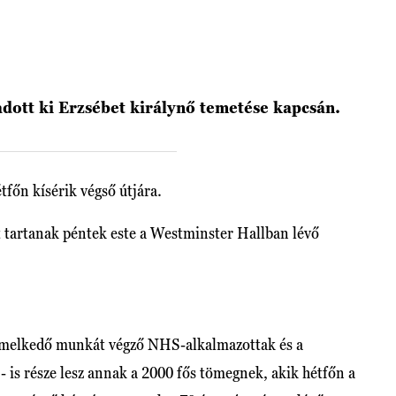
dott ki Erzsébet királynő temetése kapcsán.
főn kísérik végső útjára.
t tartanak péntek este a Westminster Hallban lévő
kiemelkedő munkát végző NHS-alkalmazottak és a
- is része lesz annak a 2000 fős tömegnek, akik hétfőn a