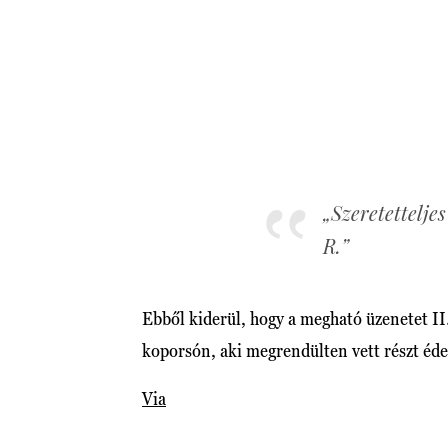
„Szeretettelje
R.”
Ebből kiderül, hogy a megható üzenetet II. 
koporsón, aki megrendülten vett részt éd
Via