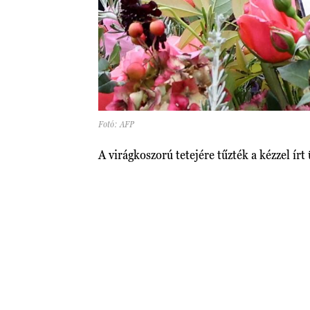
Fotó: AFP
A virágkoszorú tetejére tűzték a kézzel ír