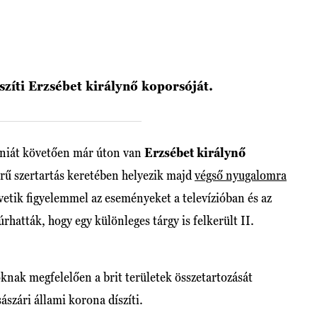
szíti Erzsébet királynő koporsóját.
niát követően már úton van
Erzsébet királynő
rű szertartás keretében helyezik majd
végső nyugalomra
övetik figyelemmel az eseményeket a televízióban és az
rhatták, hogy egy különleges tárgy is felkerült II.
nak megfelelően a brit területek összetartozását
ászári állami korona díszíti.