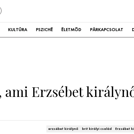
KULTÚRA
PSZICHÉ
ÉLETMÓD
PÁRKAPCSOLAT
et, ami Erzsébet király
erzsébet királynő
brit királyi család
Erzsébet k