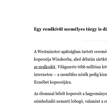
Egy rendkívül személyes tárgy is dí
A Westminster-apátságban tartott ceremó
koporsója Windsorba, ahol délután zártkö
az uralkodót
. Világszerte több millióan k
interneten – a szemfüles nézők pedig kiszú
Erzsébet koporsójára.
Az ólommal bélelt koporsót a hagyományok
szimbolizáló nemzeti lobogó, valamint a cs