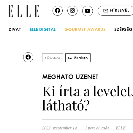
HÍRLEVÉL
DIVAT
ELLE DIGITAL
GOURMET AWARDS
SZÉPSÉG
FŐOLDAL
SZTÁRHÍREK
MEGHATÓ ÜZENET
Ki írta a level
látható?
2022. szeptember 19.
1 perc olvasás
ELLE