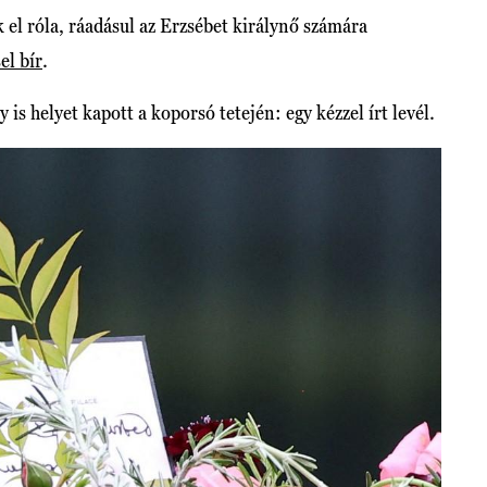
el róla, ráadásul az Erzsébet királynő számára
el bír
.
is helyet kapott a koporsó tetején: egy kézzel írt levél.