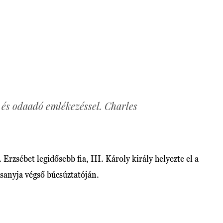
s és odaadó emlékezéssel. Charles
Erzsébet legidősebb fia, III. Károly király helyezte el a
esanyja végső búcsúztatóján.