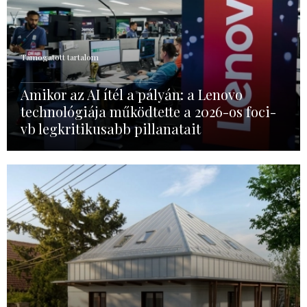
Támogatott tartalom
Amikor az AI ítél a pályán: a Lenovo
technológiája működtette a 2026-os foci-
vb legkritikusabb pillanatait