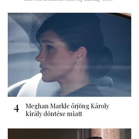
4
Meghan Markle őrjöng Károly
király döntése miatt