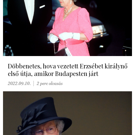
Döbbenetes, hova vezetett Erzsébet királynő
első útja, amikor Budapesten járt
2022.09.10.
2 perc olvasás