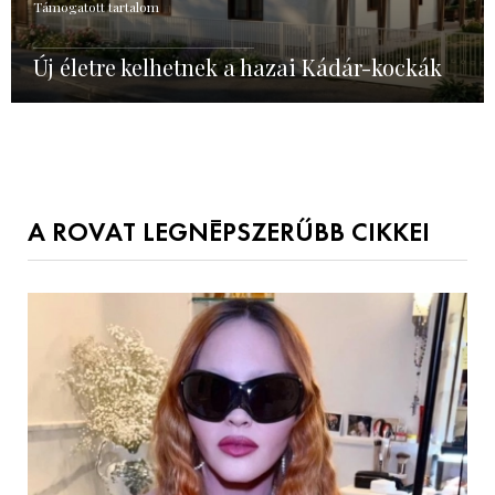
Támogatott tartalom
Új életre kelhetnek a hazai Kádár-kockák
A ROVAT LEGNÉPSZERŰBB CIKKEI