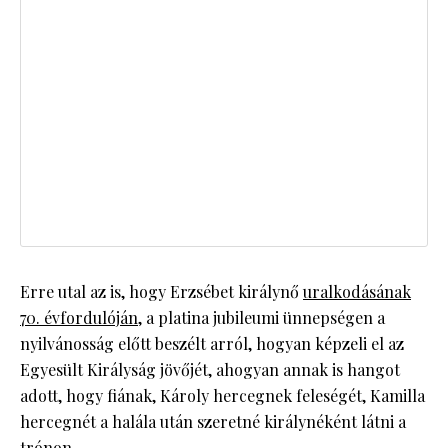
Erre utal az is, hogy Erzsébet királynő
uralkodásának
70. évfordulóján,
a platina jubileumi ünnepségen a
nyilvánosság előtt beszélt arról, hogyan képzeli el az
Egyesült Királyság jövőjét, ahogyan annak is hangot
adott, hogy fiának, Károly hercegnek feleségét, Kamilla
hercegnét a halála után szeretné királynéként látni a
trónon.