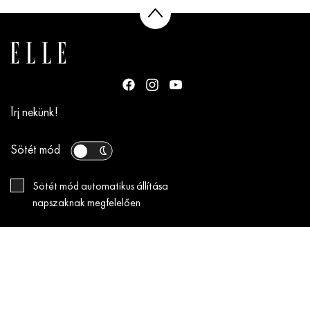
Írj nekünk!
Sötét mód
Sötét mód automatikus állítása
napszaknak megfelelően
INFORMÁCIÓK
JÁTÉKSZABÁLYZAT az „ELLE x Disney+” nyereményjátékhoz
Impresszum