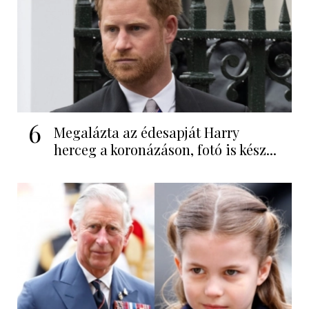
6
Megalázta az édesapját Harry
herceg a koronázáson, fotó is kész...