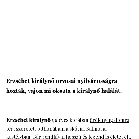
HÍRLEVÉL
Erzsébet királynő orvosai nyilvánosságra
hozták, vajon mi okozta a királynő halálát.
Erzsébet királynő
96 éves korában
örök nyugalomra
tért
szeretett otthonában, a
skóciai Balmoral-
kastélyban.
Bár rendkívül hosszú és
legendás életet élt
,