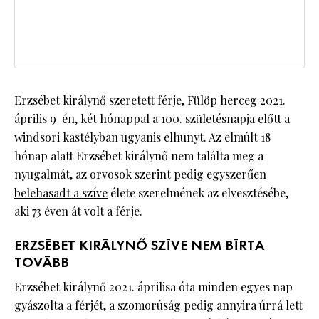
Erzsébet királynő szeretett férje, Fülöp herceg 2021.
április 9-én, két hónappal a 100. születésnapja előtt a
windsori kastélyban ugyanis elhunyt. Az elmúlt 18
hónap alatt Erzsébet királynő nem találta meg a
nyugalmát, az orvosok szerint pedig egyszerűen
belehasadt a szíve
élete szerelmének az elvesztésébe,
aki 73 éven át volt a férje.
ERZSÉBET KIRÁLYNŐ SZÍVE NEM BÍRTA
TOVÁBB
Erzsébet királynő 2021. áprilisa óta minden egyes nap
gyászolta a férjét, a szomorúság pedig annyira úrrá lett