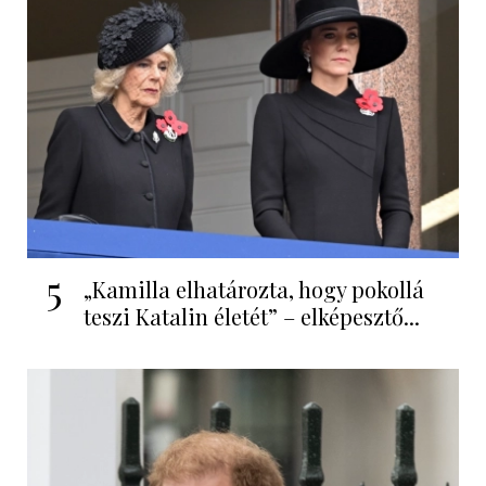
5
„Kamilla elhatározta, hogy pokollá
teszi Katalin életét” – elképesztő...