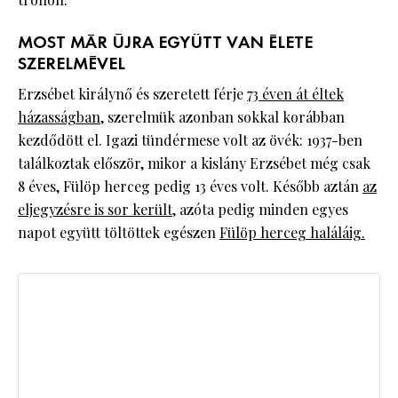
MOST MÁR ÚJRA EGYÜTT VAN ÉLETE
SZERELMÉVEL
Erzsébet királynő és szeretett férje
73 éven át éltek
házasságban,
szerelmük azonban sokkal korábban
kezdődött el. Igazi tündérmese volt az övék: 1937-ben
találkoztak először, mikor a kislány Erzsébet még csak
8 éves, Fülöp herceg pedig 13 éves volt. Később aztán
az
eljegyzésre is sor került
, azóta pedig minden egyes
napot együtt töltöttek egészen
Fülöp herceg haláláig.