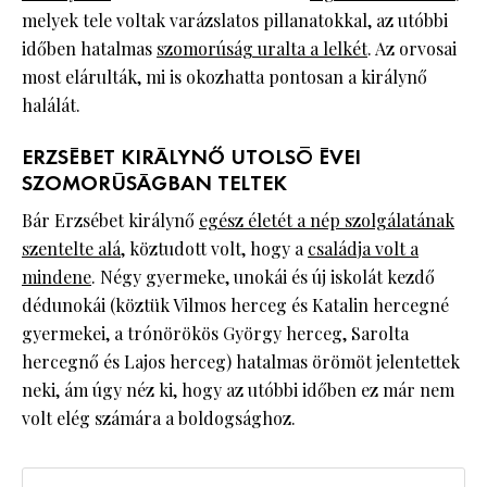
melyek tele voltak varázslatos pillanatokkal, az utóbbi
időben hatalmas
szomorúság uralta a lelkét
. Az orvosai
most elárulták, mi is okozhatta pontosan a királynő
halálát.
ERZSÉBET KIRÁLYNŐ UTOLSÓ ÉVEI
SZOMORÚSÁGBAN TELTEK
Bár Erzsébet királynő
egész életét a nép szolgálatának
szentelte alá
, köztudott volt, hogy a
családja volt a
mindene
. Négy gyermeke, unokái és új iskolát kezdő
dédunokái (köztük Vilmos herceg és Katalin hercegné
gyermekei, a trónörökös György herceg, Sarolta
hercegnő és Lajos herceg) hatalmas örömöt jelentettek
neki, ám úgy néz ki, hogy az utóbbi időben ez már nem
volt elég számára a boldogsághoz.