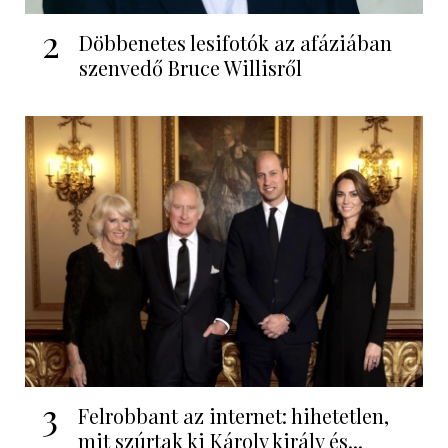
2
Döbbenetes lesifotók az afáziában
szenvedő Bruce Willisről
3
Felrobbant az internet: hihetetlen,
mit szúrtak ki Károly király és...