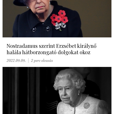
Nostradamus szerint Erzsébet királynő
halála hátborzongató dolgokat okoz
2022.09.09.
2 perc olvasás